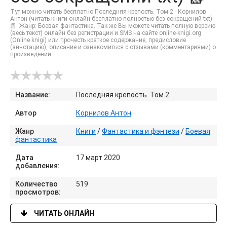
Тут можно читать бесплатно Последняя крепость. Том 2 - Корнилов
Антон (читать книги онлайн бесплатно полностью без сокращений txt)
📗. Жанр: Боевая фантастика. Так же Вы можете читать полную версию
(весь текст) онлайн без регистрации и SMS на сайте online-knigi.org
(Online knigi) или прочесть краткое содержание, предисловие
(аннотацию), описание и ознакомиться с отзывами (комментариями) о
произведении.
Название:
Последняя крепость. Том 2
Автор
Корнилов Антон
Жанр
Книги
/
Фантастика и фэнтези
/
Боевая
фантастика
Дата
17 март 2020
добавления:
Количество
519
просмотров:
ЧИТАТЬ ОНЛАЙН