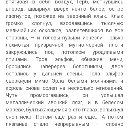
втягивая в себя воздух, Герб, метнувшись
вперед, швырнул вверх нечто белое, остро
изогнутое, похожее на звериный клык. Клык
громко хлопнул, взорвавшись тысячью
мельчайших осколков, разлетевшихся во все
стороны, — и головы-пузыри исчезли. Только
лохмотья призрачной мутно-черной плоти
закружились под потолком уродливыми
птицами. Трое эльфов, обнажив мечи,
бросились наперерез болотникам, двое
остались у дальней стены. Тела эльфов
сверкнули мимо Эрла белыми молниями, и
король снова ослеп на несколько мгновений.
Чуть проморгавшись, он услышал
металлический звонкий лязг, и в белесом
мареве, бултыхающемся в его глазах, вспыхнул
сноп искр. Потом еще раз и еще… А потом
лязганье стало непрерывным — словно