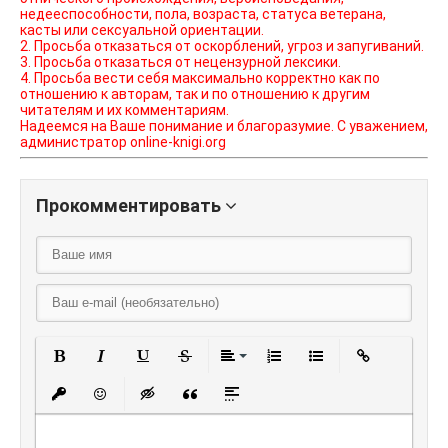
недееспособности, пола, возраста, статуса ветерана,
касты или сексуальной ориентации.
2. Просьба отказаться от оскорблений, угроз и запугиваний.
3. Просьба отказаться от нецензурной лексики.
4. Просьба вести себя максимально корректно как по
отношению к авторам, так и по отношению к другим
читателям и их комментариям.
Надеемся на Ваше понимание и благоразумие. С уважением,
администратор online-knigi.org
Прокомментировать
Полужирный
Курсив
Подчеркнутый
Зачеркнутый
Выравнивание
Нумерованный списо
Маркированный
Вставить
Вставить защищенную ссылку
Вставить смайлик
Вставка скрытого текста
Вставка цитаты
Вставка спойлера