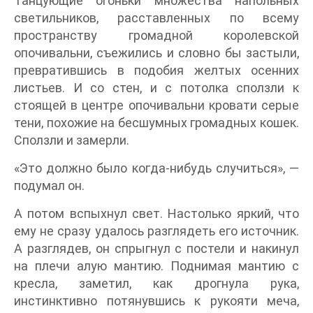
Танцующие огоньки множества напольных
светильников, расставленных по всему
пространству громадной королевской
опочивальни, съежились и словно бы застыли,
превратившись в подобия желтых осенних
листьев. И со стен, и с потолка сползли к
стоящей в центре опочивальни кровати серые
тени, похожие на бесшумных громадных кошек.
Сползли и замерли.
«Это должно было когда-нибудь случиться», —
подумал он.
А потом вспыхнул свет. Настолько яркий, что
ему не сразу удалось разглядеть его источник.
А разглядев, он спрыгнул с постели и накинул
на плечи алую мантию. Поднимая мантию с
кресла, заметил, как дрогнула рука,
инстинктивно потянувшись к рукояти меча,