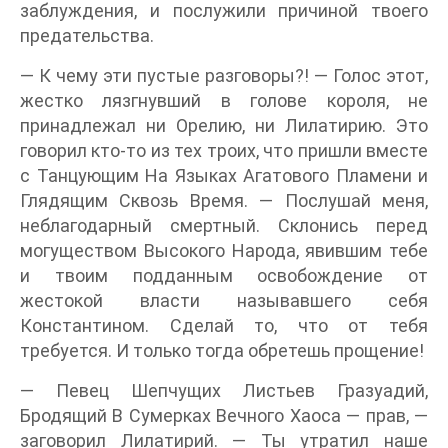
заблуждения, и послужили причиной твоего
предательства.
— К чему эти пустые разговоры?! — Голос этот,
жестко лязгнувший в голове короля, не
принадлежал ни Орелию, ни Лилатирию. Это
говорил кто-то из тех троих, что пришли вместе
с Танцующим На Языках Агатового Пламени и
Глядящим Сквозь Время. — Послушай меня,
неблагодарный смертный. Склонись перед
могуществом Высокого Народа, явившим тебе
и твоим подданным освобождение от
жестокой власти называвшего себя
Константином. Сделай то, что от тебя
требуется. И только тогда обретешь прощение!
— Певец Шепчущих Листьев Гразуадий,
Бродящий В Сумерках Вечного Хаоса — прав, —
заговорил Лилатирий. — Ты утратил наше