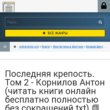
Online-knigi.org
ВСЕ ЖАНРЫ
online-knigi.org
»
Книги
»
Фантастика и фэнтези
»
Боевая фантасти
ДОБАВИТЬ
В
Последняя крепость.
ЗАКЛАДКИ
Том 2 - Корнилов Антон
(читать книги онлайн
бесплатно полностью
без сокращений txt) 📗