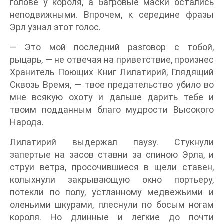
голове у короля, а багровые маски остались
неподвижными. Впрочем, к середине фразы
Эрл узнал этот голос.
— Это мой последний разговор с тобой,
рыцарь, — не отвечая на приветствие, произнес
Хранитель Поющих Книг Лилатирий, Глядящий
Сквозь Время, — твое предательство убило во
мне всякую охоту и дальше дарить тебе и
твоим подданным благо мудрости Высокого
Народа.
Лилатирий выдержал паузу. Стукнули
запертые на засов ставни за спиною Эрла, и
струи ветра, просочившиеся в щели ставен,
колыхнули закрывающую окно портьеру,
потекли по полу, устланному медвежьими и
оленьими шкурами, плеснули по босым ногам
короля. Но длинные и легкие до почти