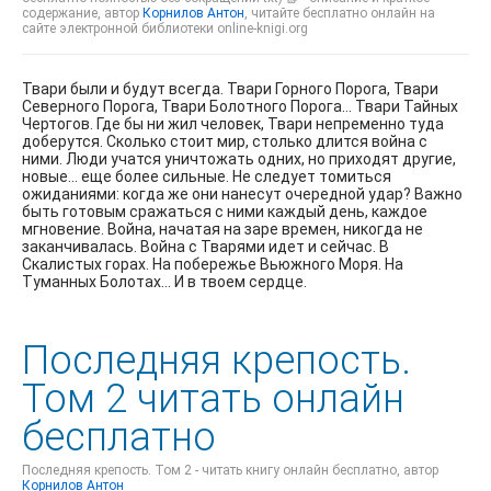
содержание, автор
Корнилов Антон
, читайте бесплатно онлайн на
сайте электронной библиотеки online-knigi.org
Твари были и будут всегда. Твари Горного Порога, Твари
Северного Порога, Твари Болотного Порога… Твари Тайных
Чертогов. Где бы ни жил человек, Твари непременно туда
доберутся. Сколько стоит мир, столько длится война с
ними. Люди учатся уничтожать одних, но приходят другие,
новые… еще более сильные. Не следует томиться
ожиданиями: когда же они нанесут очередной удар? Важно
быть готовым сражаться с ними каждый день, каждое
мгновение. Война, начатая на заре времен, никогда не
заканчивалась. Война с Тварями идет и сейчас. В
Скалистых горах. На побережье Вьюжного Моря. На
Туманных Болотах… И в твоем сердце.
Последняя крепость.
Том 2 читать онлайн
бесплатно
Последняя крепость. Том 2 - читать книгу онлайн бесплатно, автор
Корнилов Антон