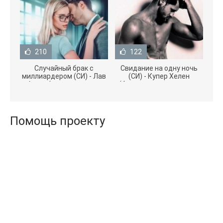
210
122
Случайный брак с
Свидание на одну ночь
миллиардером (СИ) - Лав
(СИ) - Купер Хелен
Агата (полная версия
(бесплатные серии книг
книги TXT) 📗
.txt) 📗
Помощь проекту