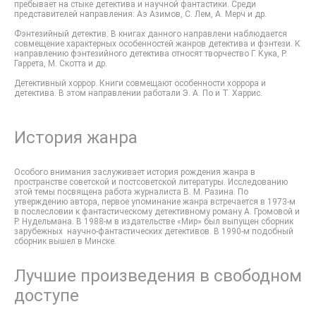
пребывает на стыке детектива и научной фантастики. Среди
представителей направления: Аэ Азимов, С. Лем, А. Мерч и др.
Фэнтезийный детектив. В книгах данного направлени наблюдается
совмещение характерных особенностей жанров детектива и фэнтези. К
направлению фэнтезийного детектива относят творчество Г. Кука, Р.
Гаррета, М. Скотта и др.
Детективный хоррор. Книги совмещают особенности хоррора и
детектива. В этом направлении работали Э. А. По и Т. Харрис.
История жанра
Особого внимания заслуживает история рождения жанра в
пространстве советской и постсоветской литературы. Исследованию
этой темы посвящена работа журналиста В. М. Разина. По
утверждению автора, первое упоминание жанра встречается в 1973-м
в послесловии к фантастическому детективному роману А. Громовой и
Р. Нудельмана. В 1988-м в издательстве «Мир» был выпущен сборник
зарубежных научно-фантастических детективов. В 1990-м подобный
сборник вышел в Минске.
Лучшие произведения в свободном
доступе