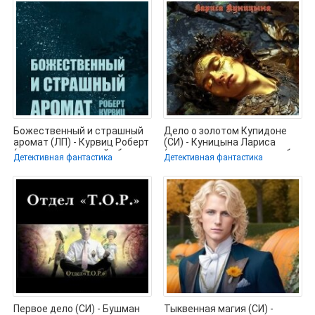
Божественный и страшный
Дело о золотом Купидоне
аромат (ЛП) - Курвиц Роберт
(СИ) - Куницына Лариса
(читать книги онлайн без
(читать полностью книгу без
Детективная фантастика
Детективная фантастика
Первое дело (СИ) - Бушман
Тыквенная магия (СИ) -