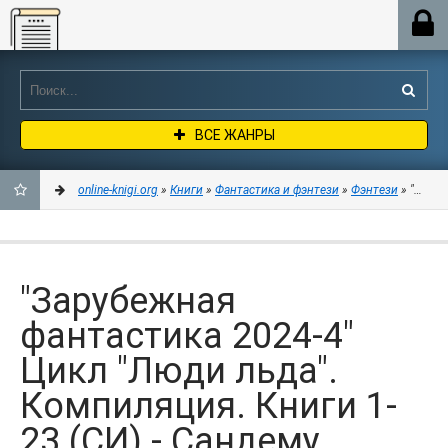
Online-knigi.org
ВСЕ ЖАНРЫ
online-knigi.org
»
Книги
»
Фантастика и фэнтези
»
Фэнтези
» "Заруб
ДОБАВИТЬ
В
"Зарубежная
ЗАКЛАДКИ
фантастика 2024-4"
Цикл "Люди льда".
Компиляция. Книги 1-
23 (СИ) - Сандему