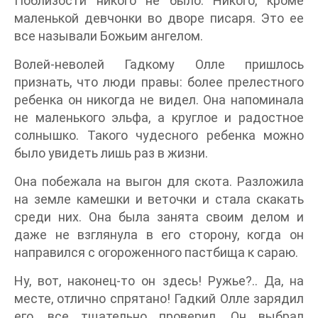
Поблизости никого не было. Никого, кроме
маленькой девчонки во дворе писаря. Это ее
все называли Божьим ангелом.
Волей-неволей Гадкому Олле пришлось
признать, что люди правы: более прелестного
ребенка он никогда не видел. Она напоминала
не маленького эльфа, а круглое и радостное
солнышко. Такого чудесного ребенка можно
было увидеть лишь раз в жизни.
Она побежала на выгон для скота. Разложила
на земле камешки и веточки и стала скакать
среди них. Она была занята своим делом и
даже не взглянула в его сторону, когда он
направился с огороженного пастбища к сараю.
Ну, вот, наконец-то он здесь! Ружье?.. Да, на
месте, отлично спрятано! Гадкий Олле зарядил
его, все тщательно проверил. Он выбрал