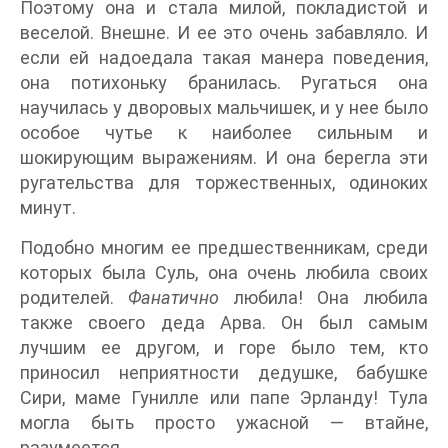
Поэтому она и стала милой, покладистой и
веселой. Внешне. И ее это очень забавляло. И
если ей надоедала такая манера поведения,
она потихоньку бранилась. Ругаться она
научилась у дворовых мальчишек, и у нее было
особое чутье к наиболее сильным и
шокирующим выражениям. И она берегла эти
ругательства для торжественных, одиноких
минут.
Подобно многим ее предшественникам, среди
которых была Суль, она очень любила своих
родителей.
Фанатично
любила! Она любила
также своего деда Арва. Он был самым
лучшим ее другом, и горе было тем, кто
приносил неприятности дедушке, бабушке
Сири, маме Гунилле или папе Эрланду! Тула
могла быть просто ужасной — втайне,
разумеется.