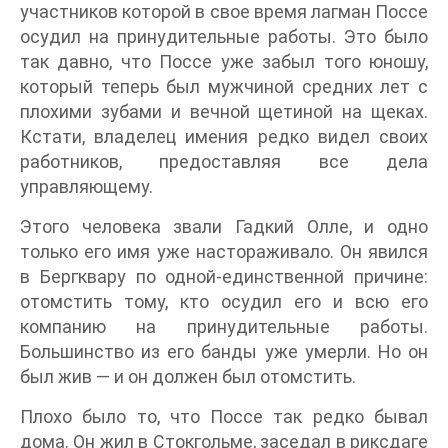
участников которой в свое время лагман Поссе
осудил на принудительные работы. Это было
так давно, что Поссе уже забыл того юношу,
который теперь был мужчиной средних лет с
плохими зубами и вечной щетиной на щеках.
Кстати, владелец имения редко видел своих
работников, предоставляя все дела
управляющему.
Этого человека звали Гадкий Олле, и одно
только его имя уже настораживало. Он явился
в Бергквару по одной-единственной причине:
отомстить тому, кто осудил его и всю его
компанию на принудительные работы.
Большинство из его банды уже умерли. Но он
был жив — и он должен был отомстить.
Плохо было то, что Поссе так редко бывал
дома. Он жил в Стокгольме, заседал в риксдаге