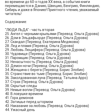
во времени до 60-х годов ХХ века, а события книги
перемещаются в Данию, Швецию, Венгрию, Финляндию,
Сибирь и даже в Японию! Приятного чтения, уважаемый
читатель!
Содержание:
"ЛЮДИ ЛЬДА" - часть вторая
25. Ангел с черными крыльями (Перевод: Ольга Дурова)
26. Дом в Эльдафьорде (Перевод: Ольга Дурова)
27. Скандал (Перевод: Екатерина Медякова)
28. Лед и пламя (Перевод: Ольга Дурова)
29. Любовь Люцифера (Перевод: Ольга Дурова)
30. Чудовище (Перевод: Ольга Дурова)
31. Паромщик (Перевод: Ольга Дурова)
32. Ненасытность (Перевод: Ольга Дурова)
33. Демон ночи (Перевод: Ольга Дурова)
34. Женщина с берега (Перевод: Борис Злобин)
35. Странствие во тьме (Перевод: Борис Злобин)
36. Заколдованная луна (Перевод: Татьяна Арро)
37. Страх (Перевод: Ольга Дурова)
38. Скрытые следы
39. Немые вопли (Перевод: Ольга Дурова)
40. В ловушке времени
41. Гора демонов
42. Затишье перед штормом
43. Наказание за любовь (Перевод: Ольга Дурова)
44. Ужасный день