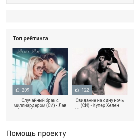
Топ рейтинга
209
122
Случайный брак с
Свидание на одну ночь
миллиардером (СИ) - Лав
(СИ) - Купер Хелен
Агата (полная версия
(бесплатные серии книг
книги TXT) 📗
.txt) 📗
Помощь проекту