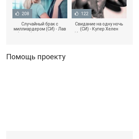
208
122
Случайный брак с
Свидание на одну ночь
миллиардером (СИ) - Лав
(СИ) - Купер Хелен
Агата (полная версия
(бесплатные серии книг
книги TXT) 📗
.txt) 📗
Помощь проекту