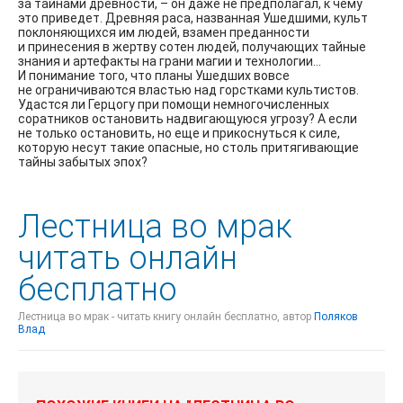
за тайнами древности, – он даже не предполагал, к чему
это приведет. Древняя раса, названная Ушедшими, культ
поклоняющихся им людей, взамен преданности
и принесения в жертву сотен людей, получающих тайные
знания и артефакты на грани магии и технологии…
И понимание того, что планы Ушедших вовсе
не ограничиваются властью над горстками культистов.
Удастся ли Герцогу при помощи немногочисленных
соратников остановить надвигающуюся угрозу? А если
не только остановить, но еще и прикоснуться к силе,
которую несут такие опасные, но столь притягивающие
тайны забытых эпох?
Лестница во мрак
читать онлайн
бесплатно
Лестница во мрак - читать книгу онлайн бесплатно, автор
Поляков
Влад