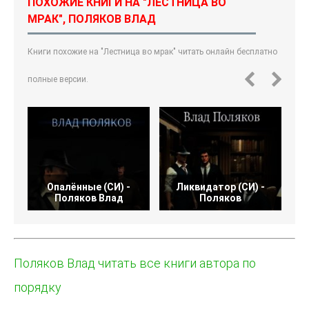
ПОХОЖИЕ КНИГИ НА "ЛЕСТНИЦА ВО
МРАК", ПОЛЯКОВ ВЛАД
Книги похожие на "Лестница во мрак" читать онлайн бесплатно
полные версии.
Опалённые (СИ) -
Ликвидатор (СИ) -
Т
Поляков Влад
Поляков
Поляков Влад читать все книги автора по
порядку