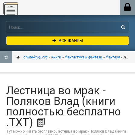
Online-knigi.org
ВСЕ ЖАНРЫ
online-knigi.org
»
Книги
»
Фантастика и фэнтези
»
Фэнтези
» Лестни
ДОБАВИТЬ
В
Лестница во мрак -
ЗАКЛАДКИ
Поляков Влад (книги
полностью бесплатно
.TXT) 📗
Тут можно читать бесплатно Лестница во мрак - Поляков Влад (книги