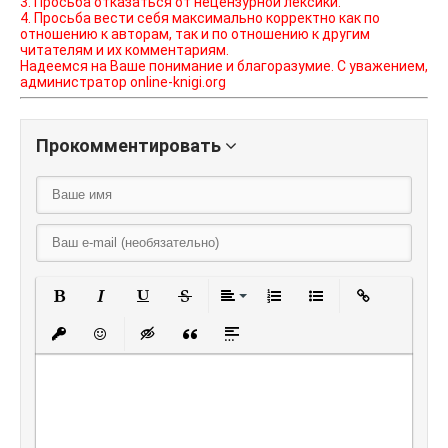
3. Просьба отказаться от нецензурной лексики.
4. Просьба вести себя максимально корректно как по
отношению к авторам, так и по отношению к другим
читателям и их комментариям.
Надеемся на Ваше понимание и благоразумие. С уважением,
администратор online-knigi.org
Прокомментировать
Полужирный
Курсив
Подчеркнутый
Зачеркнутый
Выравнивание
Нумерованный списо
Маркированный
Вставить
Вставить защищенную ссылку
Вставить смайлик
Вставка скрытого текста
Вставка цитаты
Вставка спойлера