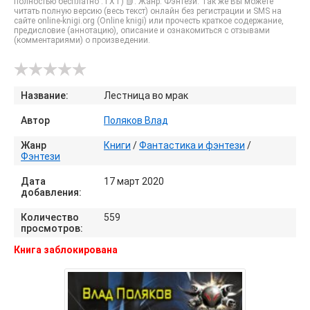
полностью бесплатно .TXT) 📗. Жанр: Фэнтези. Так же Вы можете
читать полную версию (весь текст) онлайн без регистрации и SMS на
сайте online-knigi.org (Online knigi) или прочесть краткое содержание,
предисловие (аннотацию), описание и ознакомиться с отзывами
(комментариями) о произведении.
Название:
Лестница во мрак
Автор
Поляков Влад
Жанр
Книги
/
Фантастика и фэнтези
/
Фэнтези
Дата
17 март 2020
добавления:
Количество
559
просмотров:
Книга заблокирована