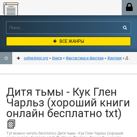
Online-knigi.org
ВСЕ ЖАНРЫ
online-knigi.org
»
Книги
»
Фантастика и фэнтези
»
Фэнтези
» Дитя т
ДОБАВИТЬ
В
Дитя тьмы - Кук Глен
ЗАКЛАДКИ
Чарльз (хороший книги
онлайн бесплатно txt)
📗
Тут можно читать бесплатно Дитя тьмы - Кук Глен Чарльз (хороший