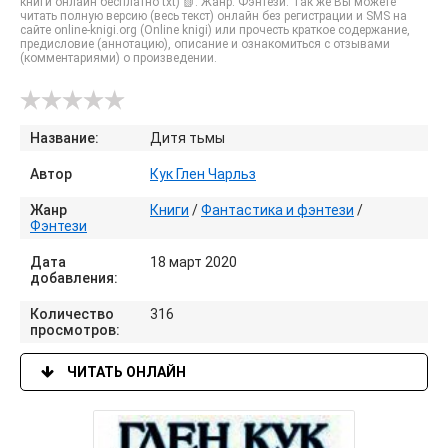
книги онлайн бесплатно txt) 📗. Жанр: Фэнтези. Так же Вы можете
читать полную версию (весь текст) онлайн без регистрации и SMS на
сайте online-knigi.org (Online knigi) или прочесть краткое содержание,
предисловие (аннотацию), описание и ознакомиться с отзывами
(комментариями) о произведении.
Название:
Дитя тьмы
Автор
Кук Глен Чарльз
Жанр
Книги
/
Фантастика и фэнтези
/
Фэнтези
Дата
18 март 2020
добавления:
Количество
316
просмотров:
ЧИТАТЬ ОНЛАЙН