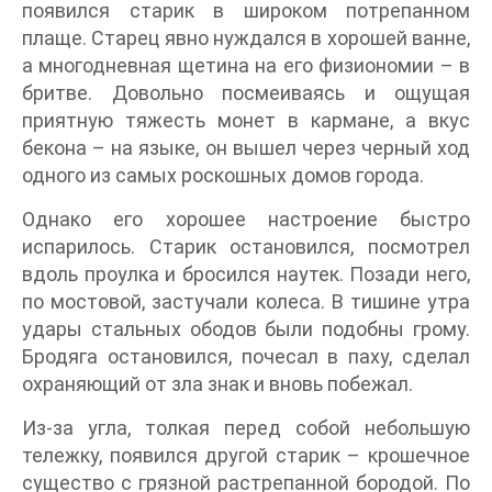
появился старик в широком потрепанном
плаще. Старец явно нуждался в хорошей ванне,
а многодневная щетина на его физиономии – в
бритве. Довольно посмеиваясь и ощущая
приятную тяжесть монет в кармане, а вкус
бекона – на языке, он вышел через черный ход
одного из самых роскошных домов города.
Однако его хорошее настроение быстро
испарилось. Старик остановился, посмотрел
вдоль проулка и бросился наутек. Позади него,
по мостовой, застучали колеса. В тишине утра
удары стальных ободов были подобны грому.
Бродяга остановился, почесал в паху, сделал
охраняющий от зла знак и вновь побежал.
Из-за угла, толкая перед собой небольшую
тележку, появился другой старик – крошечное
существо с грязной растрепанной бородой. По