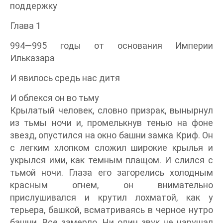
поддержку
Глава 1
994—995 годы от основания Империи
Ильказара
И явилось средь нас дитя
И облекся он во тьму
Крылатый человек, словно призрак, вынырнул
из тьмы ночи и, промелькнув тенью на фоне
звезд, опустился на окно башни замка Криф. Он
с легким хлопком сложил широкие крылья и
укрылся ими, как темным плащом. И слился с
тьмой ночи. Глаза его загорелись холодным
красным огнем, он внимательно
прислушивался и крутил лохматой, как у
терьера, башкой, всматриваясь в черное нутро
башни. Все замерло. Ни один звук не нарушал