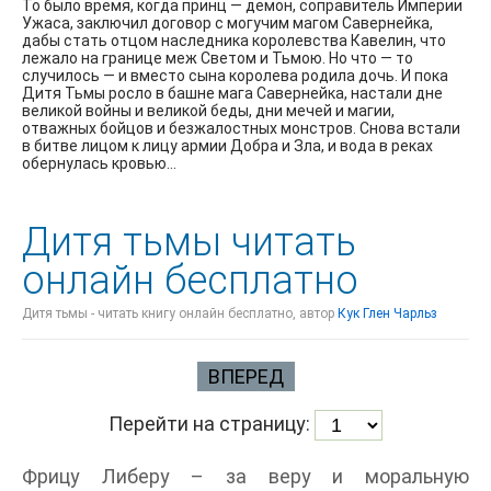
То было время, когда принц — демон, соправитель Империи
Ужаса, заключил договор с могучим магом Савернейка,
дабы стать отцом наследника королевства Кавелин, что
лежало на границе меж Светом и Тьмою. Но что — то
случилось — и вместо сына королева родила дочь. И пока
Дитя Тьмы росло в башне мага Савернейка, настали дне
великой войны и великой беды, дни мечей и магии,
отважных бойцов и безжалостных монстров. Снова встали
в битве лицом к лицу армии Добра и Зла, и вода в реках
обернулась кровью...
Дитя тьмы читать
онлайн бесплатно
Дитя тьмы - читать книгу онлайн бесплатно, автор
Кук Глен Чарльз
ВПЕРЕД
Перейти на страницу:
Фрицу Либеру – за веру и моральную