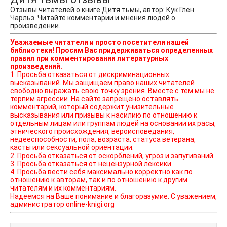
Отзывы читателей о книге Дитя тьмы, автор: Кук Глен
Чарльз. Читайте комментарии и мнения людей о
произведении.
Уважаемые читатели и просто посетители нашей
библиотеки! Просим Вас придерживаться определенных
правил при комментировании литературных
произведений.
1. Просьба отказаться от дискриминационных
высказываний. Мы защищаем право наших читателей
свободно выражать свою точку зрения. Вместе с тем мы не
терпим агрессии. На сайте запрещено оставлять
комментарий, который содержит унизительные
высказывания или призывы к насилию по отношению к
отдельным лицам или группам людей на основании их расы,
этнического происхождения, вероисповедания,
недееспособности, пола, возраста, статуса ветерана,
касты или сексуальной ориентации.
2. Просьба отказаться от оскорблений, угроз и запугиваний.
3. Просьба отказаться от нецензурной лексики.
4. Просьба вести себя максимально корректно как по
отношению к авторам, так и по отношению к другим
читателям и их комментариям.
Надеемся на Ваше понимание и благоразумие. С уважением,
администратор online-knigi.org