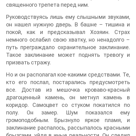
священного трепета перед ним.
Руководствуясь лишь ему слышными звуками,
он нашел нужную дверь. В башне – тишина и
покой, как и предсказывал Хозяин. Страх
немного ослабил свою хватку, но ненадолго –
путь преграждало охранительное заклинание.
Такое заклинание может поднять тревогу и
призвать стражу.
Но и он располагал кое-какими средствами. Те,
кто его послал, постарались предусмотреть
все. Достав из мешочка кроваво-красный
драгоценный камень, он метнул камень в
коридор. Самоцвет со стуком покатился по
полу. Он замер. Шум показался ему
громоподобным. Брызнуло яркое пламя, и
заклинание распалось, рассыпалось красными
брызгами, уйдя в иные реальности. Он следил