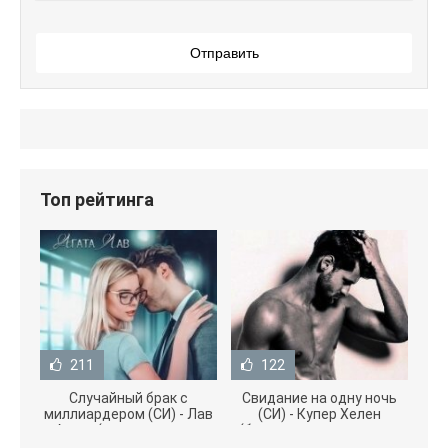
Отправить
Топ рейтинга
211
122
Случайный брак с
Свидание на одну ночь
миллиардером (СИ) - Лав
(СИ) - Купер Хелен
Агата (полная версия
(бесплатные серии книг
книги TXT) 📗
.txt) 📗