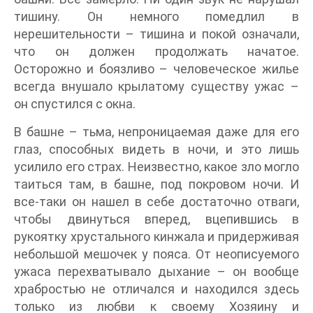
тишину. Он немного помедлил в
нерешительности – тишина и покой означали,
что он должен продолжать начатое.
Осторожно и боязливо – человеческое жилье
всегда внушало крылатому существу ужас –
он спустился с окна.
В башне – тьма, непроницаемая даже для его
глаз, способных видеть в ночи, и это лишь
усилило его страх. Неизвестно, какое зло могло
таиться там, в башне, под покровом ночи. И
все-таки он нашел в себе достаточно отваги,
чтобы двинуться вперед, вцепившись в
рукоятку хрустального кинжала и придерживая
небольшой мешочек у пояса. От неописуемого
ужаса перехватывало дыхание – он вообще
храбростью не отличался и находился здесь
только из любви к своему Хозяину и