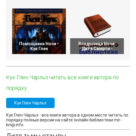
Помощники Ночи -
Владычица Ночи:
З
Кук Глен
Дитя Смерти -
Кук Глен Чарльз читать все книги автора по
порядку
Кук Глен Чарльз
Кук Глен Чарльз - все книги автора в одном месте читать по
порядку полные версии на сайте онлайн библиотеки mir-
knigi.info.
Дитя тьмы отзывы