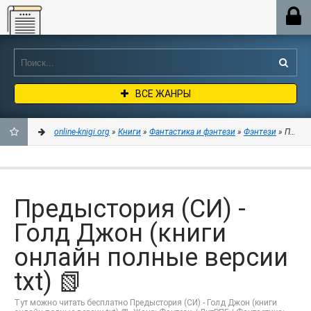
Online-knigi.org
ВСЕ ЖАНРЫ
online-knigi.org
»
Книги
»
Фантастика и фэнтези
»
Фэнтези
» Предыс
ДОБАВИТЬ
В
Предыстория (СИ) -
ЗАКЛАДКИ
Голд Джон (книги
онлайн полные версии
txt) 📗
Тут можно читать бесплатно Предыстория (СИ) - Голд Джон (книги