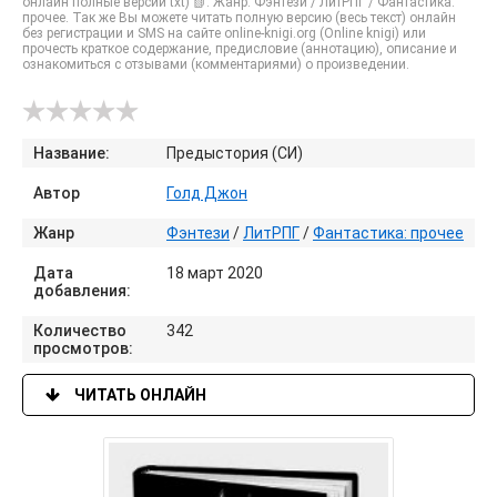
онлайн полные версии txt) 📗. Жанр: Фэнтези / ЛитРПГ / Фантастика:
прочее. Так же Вы можете читать полную версию (весь текст) онлайн
без регистрации и SMS на сайте online-knigi.org (Online knigi) или
прочесть краткое содержание, предисловие (аннотацию), описание и
ознакомиться с отзывами (комментариями) о произведении.
Название:
Предыстория (СИ)
Автор
Голд Джон
Жанр
Фэнтези
/
ЛитРПГ
/
Фантастика: прочее
Дата
18 март 2020
добавления:
Количество
342
просмотров:
ЧИТАТЬ ОНЛАЙН