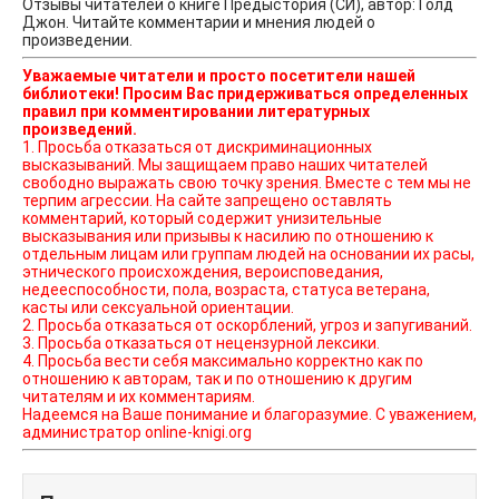
Отзывы читателей о книге Предыстория (СИ), автор: Голд
Джон. Читайте комментарии и мнения людей о
произведении.
Уважаемые читатели и просто посетители нашей
библиотеки! Просим Вас придерживаться определенных
правил при комментировании литературных
произведений.
1. Просьба отказаться от дискриминационных
высказываний. Мы защищаем право наших читателей
свободно выражать свою точку зрения. Вместе с тем мы не
терпим агрессии. На сайте запрещено оставлять
комментарий, который содержит унизительные
высказывания или призывы к насилию по отношению к
отдельным лицам или группам людей на основании их расы,
этнического происхождения, вероисповедания,
недееспособности, пола, возраста, статуса ветерана,
касты или сексуальной ориентации.
2. Просьба отказаться от оскорблений, угроз и запугиваний.
3. Просьба отказаться от нецензурной лексики.
4. Просьба вести себя максимально корректно как по
отношению к авторам, так и по отношению к другим
читателям и их комментариям.
Надеемся на Ваше понимание и благоразумие. С уважением,
администратор online-knigi.org