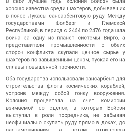
В свои лучшие годы колония Бойсэн была
хорошо известна среди шахтеров, добывавших
в поясе Лукасы сансарбентовую руду. Между
государствами Фолберг и Глемской
Республикой, в период с 2464 по 2476 года шла
война за одну из планет системы Вирго, а
представители промышленности с обеих
сторон конфликта скупали ценное сырье у
шахтеров по завышенным ценам, пуская его на
сплавы повышенной прочности.
Оба государства использовали сансарбент для
строительства флота космических кораблей,
устроив между собой гонку вооружения.
Колония процветала на счет комиссии
взимаемой со сделок, в которых Бойсэн
выступал в роли посредника, не забывая
неофициально скупать руду прямо в доках, до
растаможивания, а потом втридорога