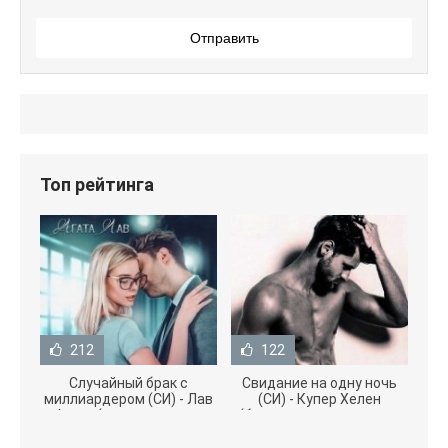
Отправить
Топ рейтинга
212
122
Случайный брак с
Свидание на одну ночь
миллиардером (СИ) - Лав
(СИ) - Купер Хелен
Агата (полная версия
(бесплатные серии книг
книги TXT) 📗
.txt) 📗