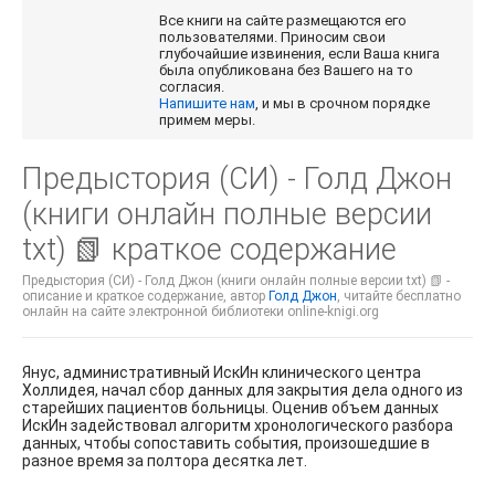
Все книги на сайте размещаются его
пользователями. Приносим свои
глубочайшие извинения, если Ваша книга
была опубликована без Вашего на то
согласия.
Напишите нам
, и мы в срочном порядке
примем меры.
Предыстория (СИ) - Голд Джон
(книги онлайн полные версии
txt) 📗 краткое содержание
Предыстория (СИ) - Голд Джон (книги онлайн полные версии txt) 📗 -
описание и краткое содержание, автор
Голд Джон
, читайте бесплатно
онлайн на сайте электронной библиотеки online-knigi.org
Янус, административный ИскИн клинического центра
Холлидея, начал сбор данных для закрытия дела одного из
старейших пациентов больницы. Оценив объем данных
ИскИн задействовал алгоритм хронологического разбора
данных, чтобы сопоставить события, произошедшие в
разное время за полтора десятка лет.