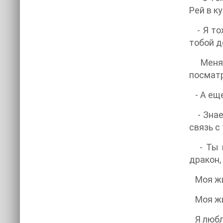
Рей в к
- Я тож
тобой д
Меня п
посматр
- А еще
- Знаеш
связь с
- Ты на
дракон,
Моя жиз
Моя жиз
Я любл