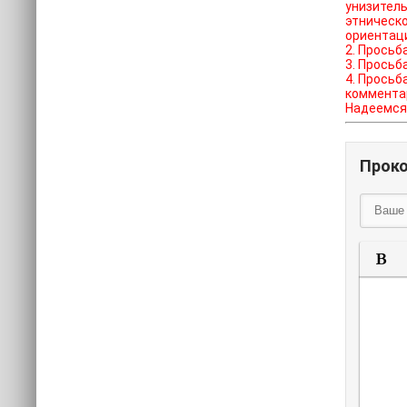
унизитель
этническо
ориентац
2. Просьб
3. Просьб
4. Просьб
коммента
Надеемся 
Прок
П