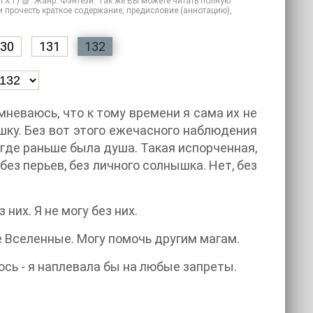
TXT) 📗. Жанр: Фэнтези. Так же Вы можете читать полную
 или прочесть краткое содержание, предисловие (аннотацию),
30
131
132
мневаюсь, что к тому времени я сама их не
ушку. Без вот этого ежечасного наблюдения
, где раньше была душа. Такая испорченная,
 без перьев, без личного солнышка. Нет, без
них. Я не могу без них.
е Вселенные. Могу помочь другим магам.
ось - я наплевала бы на любые запреты.