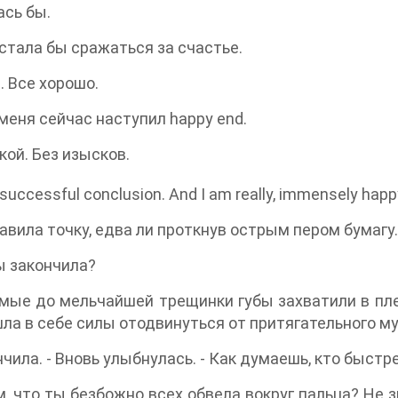
сь бы.
тала бы сражаться за счастье.
 Все хорошо.
еня сейчас наступил happy end.
ой. Без изысков.
uccessful conclusion. And I am really, immensely happ
вила точку, едва ли проткнув острым пером бумагу.
ы закончила?
е до мельчайшей трещинки губы захватили в плен
шла в себе силы отодвинуться от притягательного 
чила. - Вновь улыбнулась. - Как думаешь, кто быстр
, что ты безбожно всех обвела вокруг пальца? Не з