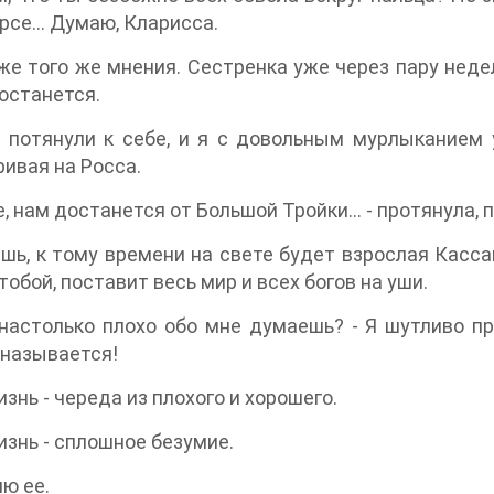
урсе... Думаю, Кларисса.
е того же мнения. Сестренка уже через пару недел
останется.
отянули к себе, и я с довольным мурлыканием у
ивая на Росса.
, нам достанется от Большой Тройки... - протянула, 
ь, к тому времени на свете будет взрослая Касса
 тобой, поставит весь мир и всех богов на уши.
столько плохо обо мне думаешь? - Я шутливо при
 называется!
нь - череда из плохого и хорошего.
нь - сплошное безумие.
ю ее.