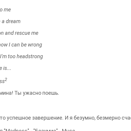
o me
n a dream
n and rescue me
now I can be wrong
I'm too headstrong
 is...
2
ss
ина! Ты ужасно поешь.
то успешное завершение. И я безумно, безмерно сча
 "Madness" - "Безумие" - Muse.