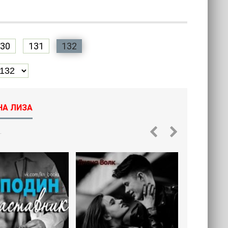
30
131
132
НА ЛИЗА
.