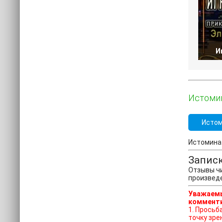
И
Истомин
Истом
Истомина 
Запис
Отзывы чи
произвед
Уважаемы
комменти
1. Просьба отказат
точку зре