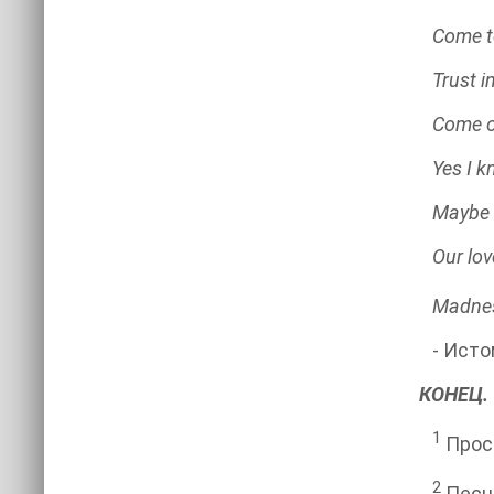
Come t
Trust i
Come o
Yes I k
Maybe 
Our love
Madne
- Истом
КОНЕЦ.
1
Прос
2
Песня