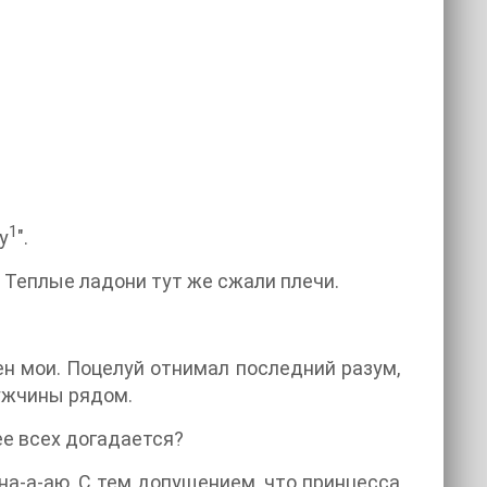
1
y
".
 Теплые ладони тут же сжали плечи.
 мои. Поцелуй отнимал последний разум,
мужчины рядом.
ее всех догадается?
на-а-аю. С тем допущением, что принцесса