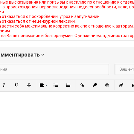
ные высказывания или призывы к насилию по отношению к отдель
го происхождения, вероисповедания, недееспособности, пола, во
ии.
а отказаться от оскорблений, угроз и запугиваний.
а отказаться от нецензурной лексики.
а вести себя максимально корректно как по отношению к авторам,
риям.
на Ваше понимание и благоразумие. С уважением, администратор o
омментировать
олужирный
Курсив
Подчеркнутый
Зачеркнутый
Выравнивание
Нумерованный список
Маркированный список
Вставить ссылку
Вставить защи
Вставить
Вст