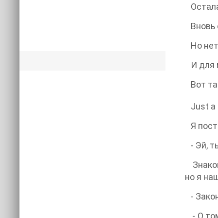
Остала
Вновь с
Но нет.
И для м
Вот так
Just a s
Я поста
- Эй, т
Знакомы
но я на
- Закон
- О том