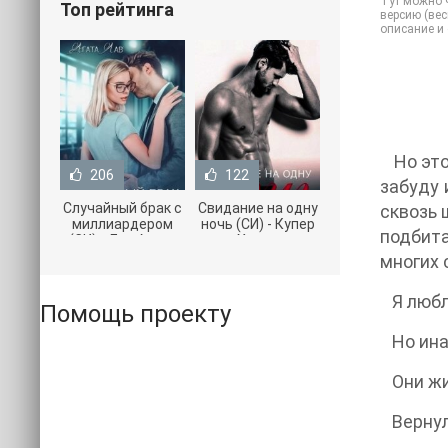
Тут можно ч
Топ рейтинга
версию (вес
описание и
Но это 
206
122
забуду 
Случайный брак с
Свидание на одну
сквозь 
миллиардером
ночь (СИ) - Купер
подбита
(СИ) - Лав Агата
Хелен
(полная версия
(бесплатные
многих 
книги TXT) 📗
серии книг .txt) 📗
Я люблю
Помощь проекту
Но инач
Они жив
Вернул