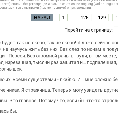
итать бесплатно Записки рыжей эльфийки - Истомина Лиза (книги бесплатно 
ь текст) онлайн без регистрации и SMS на сайте online-knigi.org (Online knigi)
 ознакомиться с отзывами (комментариями) о произведении.
НАЗАД
1
...
128
129
1
Перейти на страницу:
будет так не скоро, так не скоро! Я даже сейчас со
и не научусь жить без них. Без слез по ночам в под
щит Персея. Без огромной раны в груди, в том месте
я, изрезанная, тысячи раз зашитая и... подпаленная,
солнышек.
 их. Всеми существами - люблю. И... мне сложно без 
е никак. Я стражница. Теперь я могу увидеть други
ы. Это главное. Потому что, если бы что-то стрясл
ась бы.