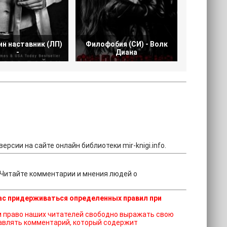
н наставник (ЛП)
Филофобия (СИ) - Волк
Записки
-
Диана
эл
ерсии на сайте онлайн библиотеки mir-knigi.info.
 Читайте комментарии и мнения людей о
ас придерживаться определенных правил при
ставлять комментарий, который содержит