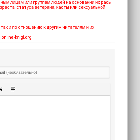
ным лицам или группам людей на основании их расы,
зраста, статуса ветерана, касты или сексуальной
 так и по отношению к другим читателям и их
nline-knigi.org
щенную ссылку
 смайлик
авка скрытого текста
Вставка цитаты
Вставка спойлера