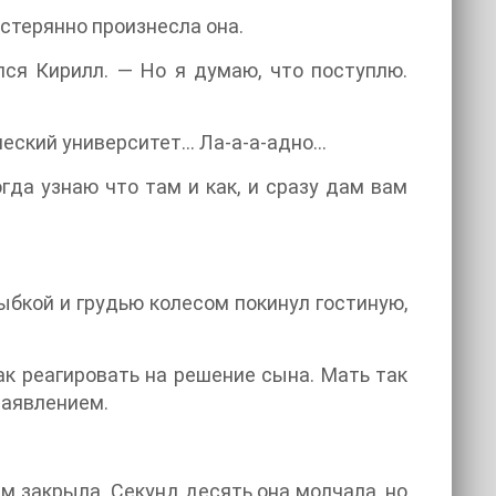
астерянно произнесла она.
лся Кирилл. — Но я думаю, что поступлю.
еский университет… Ла-а-а-адно…
гда узнаю что там и как, и сразу дам вам
ыбкой и грудью колесом покинул гостиную,
ак реагировать на решение сына. Мать так
 заявлением.
м закрыла. Секунд десять она молчала, но