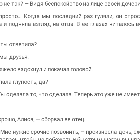
о не так? — Видя беспокойство на лице своей дочер
просто… Когда мы последний раз гуляли, он спро
 и подняла взгляд на отца. В ее глазах читалось в
 ты ответила?
мы друзья.
яжело вздохнул и покачал головой.
лала глупость, да?
Ты сделала то, что сделала. Теперь это уже не имеет
орошо, Алиса, — оборвал ее отец.
Мне нужно срочно позвонить, — произнесла дочь, сж
алась, чтобы не побежать и быстрым шагом вышла и