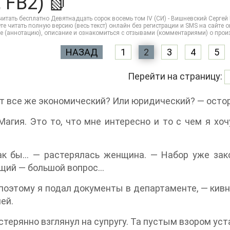
 FB2) 📗
итать бесплатно Девятнадцать сорок восемь том IV (СИ) - Вишневский Сергей 
е читать полную версию (весь текст) онлайн без регистрации и SMS на сайте onli
е (аннотацию), описание и ознакомиться с отзывами (комментариями) о прои
НАЗАД
1
2
3
4
5
Перейти на страницу:
 все же экономический? Или юридический? — остор
Магия. Это то, что мне интересно и то с чем я хо
ак бы… — растерялась женщина. — Набор уже зак
щий — большой вопрос…
 поэтому я подал документы в департаменте, — кивн
ей.
стерянно взглянул на супругу. Та пустым взором уст