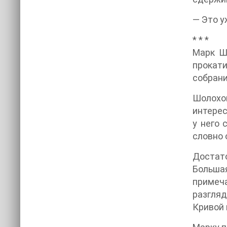
— Это у
* * *
Марк Шо
прокат
собрани
Шолохо
интерес
у него 
словно 
Достат
Большая
примеча
разгляд
Кривой 