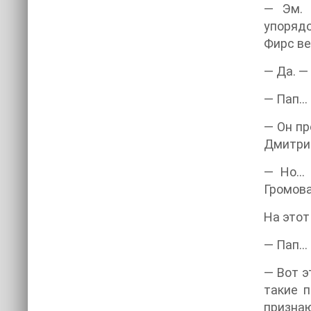
— Эм. 
упорядо
Фирс ве
— Да. —
— Пап… 
— Он пр
Дмитрие
— Но… 
Громова
На этот
— Пап… 
— Вот э
такие п
признаю