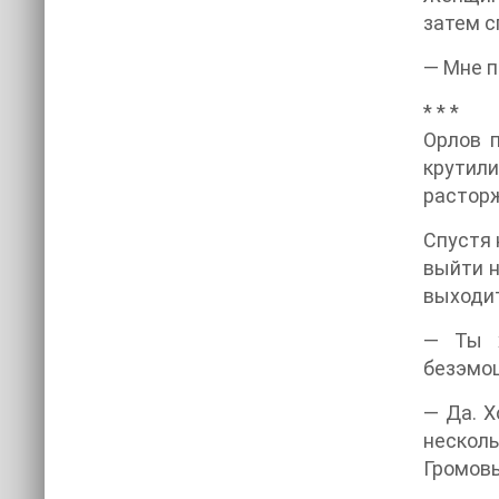
затем с
— Мне п
* * *
Орлов 
крутил
расторж
Спустя 
выйти н
выходит
— Ты х
безэмоц
— Да. Х
несколь
Громов