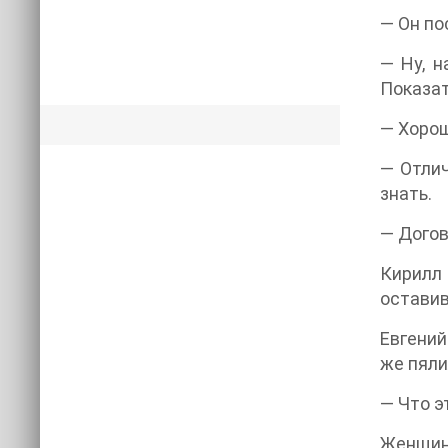
— Он по
— Ну, н
Показат
— Хорош
— Отлич
знать.
— Догов
Кирилл 
оставив
Евгений
же пяли
— Что э
Женщина