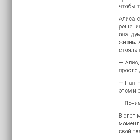
чтобы т
Алиса с
решению
она дум
жизнь. 
стояла 
— Алис,
просто 
— Пап! 
этом и 
— Поним
В этот 
момент 
свой те