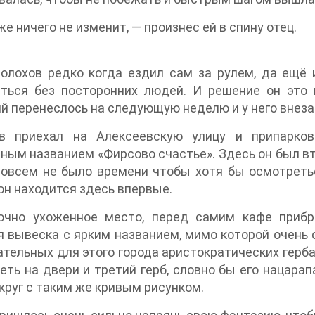
же ничего не изменит, — произнес ей в спину отец.
лохов редко когда ездил сам за рулем, да ещё и
иться без посторонних людей. И решение он это 
й перенеслось на следующую неделю и у него внеза
в приехал на Алексеевскую улицу и припарков
ным названием «Фирсово счастье». Здесь он был вт
совсем не было времени чтобы хотя бы осмотреть
он находится здесь впервые.
очно ухоженное место, перед самим кафе приб
 вывеска с ярким названием, мимо которой очень 
тельных для этого города аристократических герба.
еть на двери и третий герб, словно бы его нацара
круг с таким же кривым рисунком.