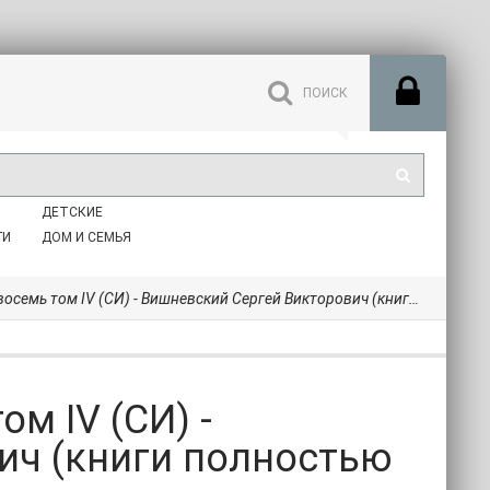
ДЕТСКИЕ
ГИ
ДОМ И СЕМЬЯ
том IV (СИ) - Вишневский Сергей Викторович (книги полностью TXT, FB2) 📗
м IV (СИ) -
ич (книги полностью