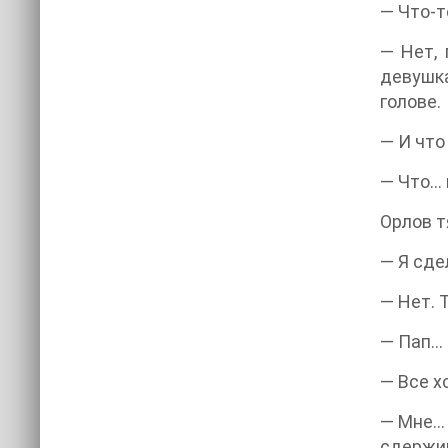
— Что-т
— Нет, 
девушка
голове.
— И что
— Что… 
Орлов т
— Я сде
— Нет. 
— Пап…
— Все х
— Мне… 
сдержив