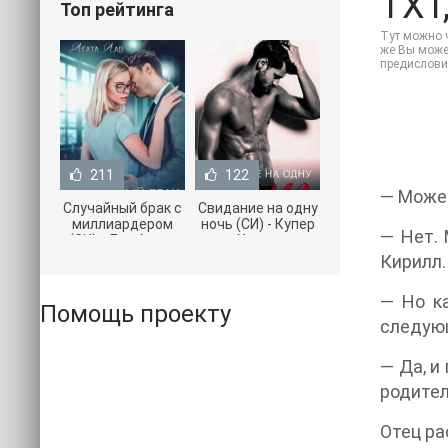
TXT,
Топ рейтинга
Тут можно ч
же Вы может
предислови
211
122
— Может
Случайный брак с
Свидание на одну
миллиардером
ночь (СИ) - Купер
— Нет. 
(СИ) - Лав Агата
Хелен
(полная версия
(бесплатные
Кирилл.
книги TXT) 📗
серии книг .txt) 📗
— Но к
Помощь проекту
следую
— Да, и
родител
Отец ра