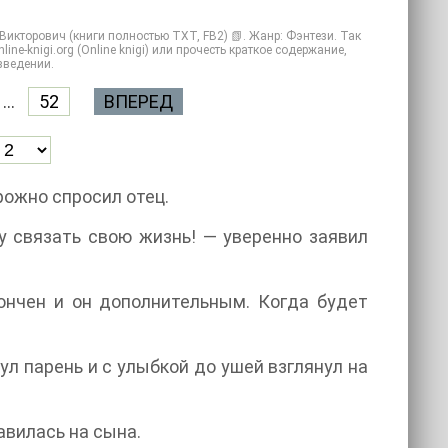
Викторович (книги полностью TXT, FB2) 📗. Жанр: Фэнтези. Так
ne-knigi.org (Online knigi) или прочесть краткое содержание,
зведении.
...
52
ВПЕРЕД
ожно спросил отец.
чу связать свою жизнь! — уверенно заявил
ончен и он дополнительным. Когда будет
ул парень и с улыбкой до ушей взглянул на
авилась на сына.