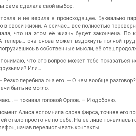
ы сама сделала свой выбор.
тояла и не верила в происходящее. Буквально па
 в своей жизни. А сейчас… всё полностью перевернул
ала, что на этом её жизнь будет закончена. По 
А теперь… она снова может вздохнуть полной груд
погрузившись в собственные мысли, её отец продол
 понимаю, что это вопрос может тебе показаться 
друзьями? Или…
— Резко перебила она его. — О чем вообще разговор?
речи быть не могло.
аю… — покивал головой Орлов. — И одобряю.
момент Алиса вспомнила слова Фирса, точнее его пос
ей стало просто не по себе. На её лице появилась 
лефон, начав перелистывать контакты.