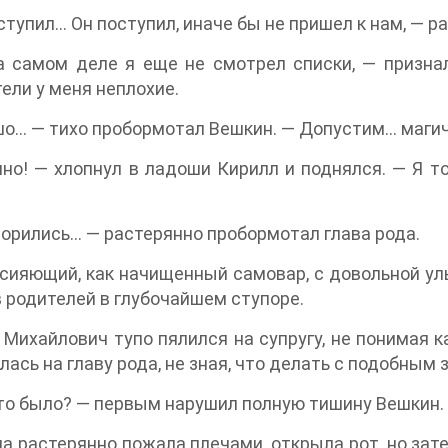
ступил… Он поступил, иначе бы не пришел к нам, — р
а самом деле я еще не смотрел списки, — призна
ели у меня неплохие.
о… — тихо пробормотал Вешкин. — Допустим… магич
но! — хлопнул в ладоши Кирилл и поднялся. — Я то
орились… — растерянно пробормотал глава рода.
сияющий, как начищенный самовар, с довольной ул
 родителей в глубочайшем ступоре.
 Михайлович тупо пялился на супругу, не понимая к
лась на главу рода, не зная, что делать с подобным
то было? — первым нарушил полную тишину Вешкин.
 растерянно пожала плечами, открыла рот, но зате