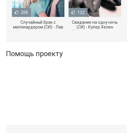
208
122
Случайный брак с
Свидание на одну ночь
миллиардером (СИ) - Лав
(СИ) - Купер Хелен
Агата (полная версия
(бесплатные серии книг
книги TXT) 📗
.txt) 📗
Помощь проекту