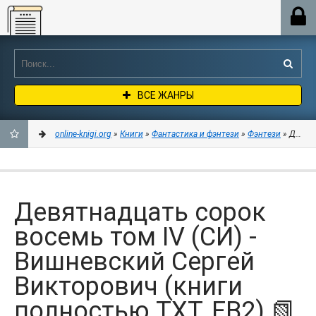
Online-knigi.org
ВСЕ ЖАНРЫ
online-knigi.org
»
Книги
»
Фантастика и фэнтези
»
Фэнтези
» Девятн
ДОБАВИТЬ
В
Девятнадцать сорок
ЗАКЛАДКИ
восемь том IV (СИ) -
Вишневский Сергей
Викторович (книги
полностью TXT, FB2) 📗