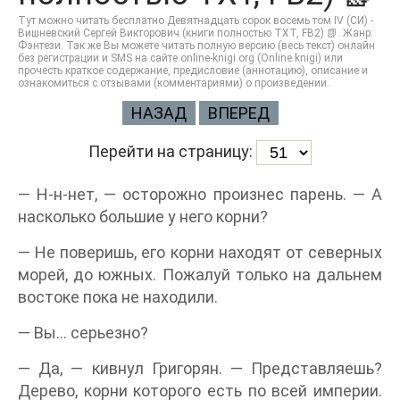
Тут можно читать бесплатно Девятнадцать сорок восемь том IV (СИ) -
Вишневский Сергей Викторович (книги полностью TXT, FB2) 📗. Жанр:
Фэнтези. Так же Вы можете читать полную версию (весь текст) онлайн
без регистрации и SMS на сайте online-knigi.org (Online knigi) или
прочесть краткое содержание, предисловие (аннотацию), описание и
ознакомиться с отзывами (комментариями) о произведении.
НАЗАД
ВПЕРЕД
Перейти на страницу:
— Н-н-нет, — осторожно произнес парень. — А
насколько большие у него корни?
— Не поверишь, его корни находят от северных
морей, до южных. Пожалуй только на дальнем
востоке пока не находили.
— Вы… серьезно?
— Да, — кивнул Григорян. — Представляешь?
Дерево, корни которого есть по всей империи.