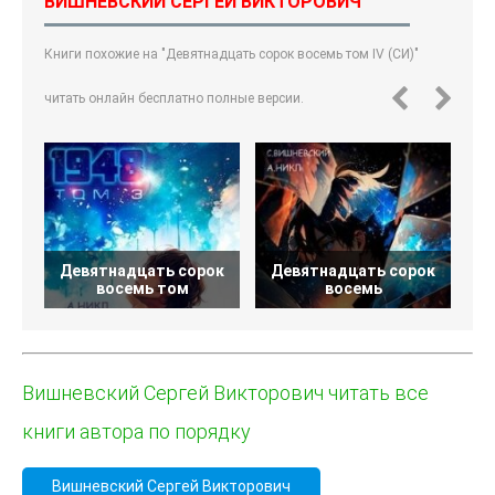
ВИШНЕВСКИЙ СЕРГЕЙ ВИКТОРОВИЧ
Книги похожие на "Девятнадцать сорок восемь том IV (СИ)"
читать онлайн бесплатно полные версии.
Девятнадцать сорок
Девятнадцать сорок
Д
восемь том
восемь
Вишневский Сергей Викторович читать все
книги автора по порядку
Вишневский Сергей Викторович