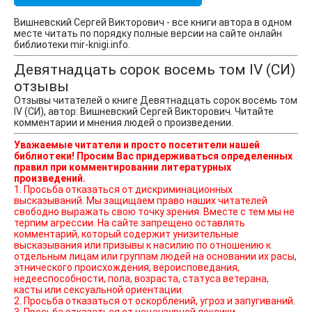
Вишневский Сергей Викторович - все книги автора в одном
месте читать по порядку полные версии на сайте онлайн
библиотеки mir-knigi.info.
Девятнадцать сорок восемь том IV (СИ)
отзывы
Отзывы читателей о книге Девятнадцать сорок восемь том
IV (СИ), автор: Вишневский Сергей Викторович. Читайте
комментарии и мнения людей о произведении.
Уважаемые читатели и просто посетители нашей
библиотеки! Просим Вас придерживаться определенных
правил при комментировании литературных
произведений.
1. Просьба отказаться от дискриминационных
высказываний. Мы защищаем право наших читателей
свободно выражать свою точку зрения. Вместе с тем мы не
терпим агрессии. На сайте запрещено оставлять
комментарий, который содержит унизительные
высказывания или призывы к насилию по отношению к
отдельным лицам или группам людей на основании их расы,
этнического происхождения, вероисповедания,
недееспособности, пола, возраста, статуса ветерана,
касты или сексуальной ориентации.
2. Просьба отказаться от оскорблений, угроз и запугиваний.