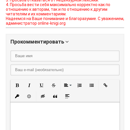
3. Просьба отказаться от нецензурной лексики.
4. Просьба вести себя максимально корректно как по
отношению к авторам, так и по отношению к другим
читателям и их комментариям.
Надеемся на Ваше понимание и благоразумие. С уважением,
администратор online-knigi.org
Прокомментировать
Полужирный
Курсив
Подчеркнутый
Зачеркнутый
Выравнивание
Нумерованный списо
Маркированный
Вставить
Вставить защищенную ссылку
Вставить смайлик
Вставка скрытого текста
Вставка цитаты
Вставка спойлера