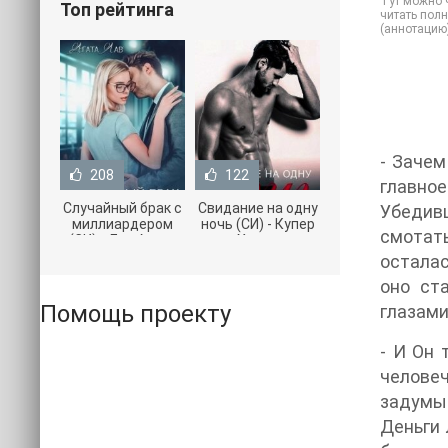
Тут можно ч
Топ рейтинга
читать полн
(аннотацию
- Зачем
208
122
главное
Случайный брак с
Свидание на одну
Убедив
миллиардером
ночь (СИ) - Купер
смотать
(СИ) - Лав Агата
Хелен
(полная версия
(бесплатные
осталас
книги TXT) 📗
серии книг .txt) 📗
оно ст
Помощь проекту
глазами
- И Он 
челове
задумы
Деньги 