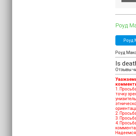
Роуд Ма
Роуд 
Роуд Макс
Is dea
Отзывы чи
Уважаемы
комменти
1. Просьба отказат
точку зре
унизитель
этническо
ориентац
2. Просьб
3. Просьб
4. Просьб
коммента
Надеемся 