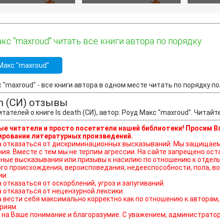
кс "maxroud" читать все книги автора по порядку
Макс "maxroud"
 "maxroud" - все книги автора в одном месте читать по порядку пол
th (СИ) отзывы
тателей о книге Is death (СИ), автор: Роуд Макс "maxroud". Чита
е читатели и просто посетители нашей библиотеки! Просим В
ровании литературных произведений.
ься от дискриминационных высказываний. Мы защищаем право наших читателей свободно выражать свою
ния. Вместе с тем мы не терпим агрессии. На сайте запрещено о
ные высказывания или призывы к насилию по отношению к отдель
го происхождения, вероисповедания, недееспособности, пола, во
ии.
а отказаться от оскорблений, угроз и запугиваний.
а отказаться от нецензурной лексики.
а вести себя максимально корректно как по отношению к авторам,
риям.
на Ваше понимание и благоразумие. С уважением, администратор o