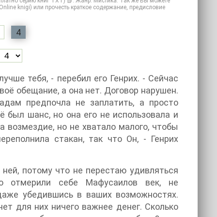
сплатно серию книг TXT) 📗. Жанр: Мистика. Так же Вы можете
(Online knigi) или прочесть краткое содержание, предисловие
4
чше тебя, - перебил его Генрих. - Сейчас
воё обещание, а она нет. Договор нарушен.
мадам предпочла не заплатить, а просто
ё был шанс, но она его не использовала и
а возмездие, но не хватало малого, чтобы
реполнила стакан, так что Он, - Генрих
 о ней, потому что не перестаю удивляться
но отмерили себе Мафусаилов век, не
 даже убедившись в ваших возможностях.
нет для них ничего важнее денег. Сколько