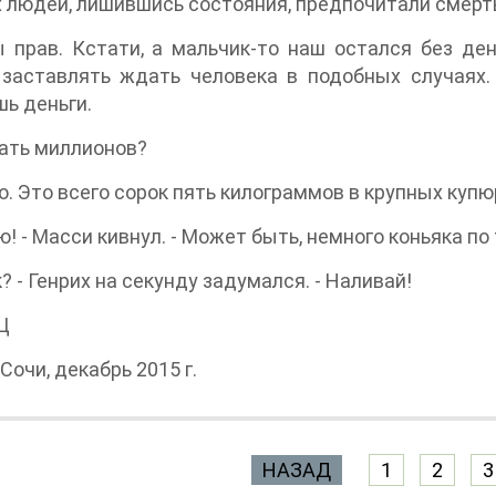
 людей, лишившись состояния, предпочитали смерть ж
ы прав. Кстати, а мальчик-то наш остался без дене
 заставлять ждать человека в подобных случаях
ь деньги.
ать миллионов?
о. Это всего сорок пять килограммов в крупных куп
ю! - Масси кивнул. - Может быть, немного коньяка по
к? - Генрих на секунду задумался. - Наливай!
 Ц
Сочи, декабрь 2015 г.
НАЗАД
1
2
3