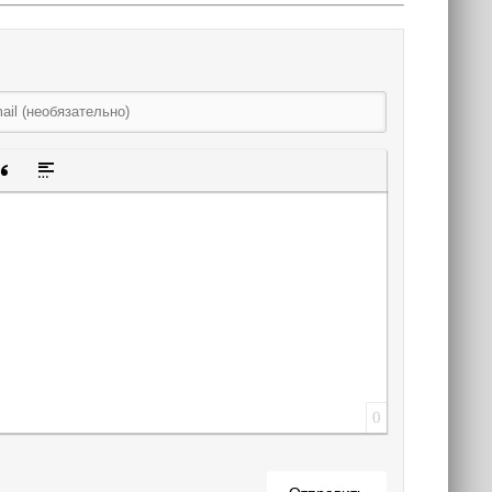
щенную ссылку
 смайлик
авка скрытого текста
Вставка цитаты
Вставка спойлера
0