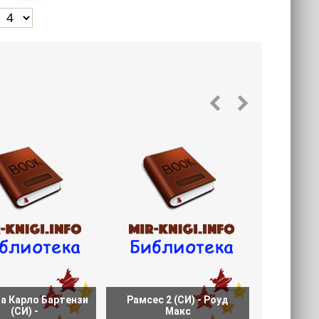
а Карло Бартензи
Рамсес 2 (СИ) - Роуд
Ошибка Х
(СИ) -
Макс