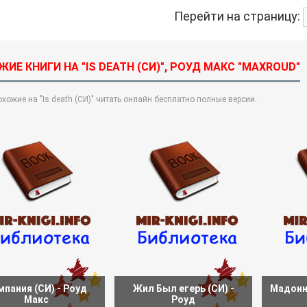
Перейти на страницу:
ИЕ КНИГИ НА "IS DEATH (СИ)", РОУД МАКС "MAXROUD"
хожие на "Is death (СИ)" читать онлайн бесплатно полные версии.
мпания (СИ) - Роуд
Жил Был егерь (СИ) -
Мадонн
Макс
Роуд