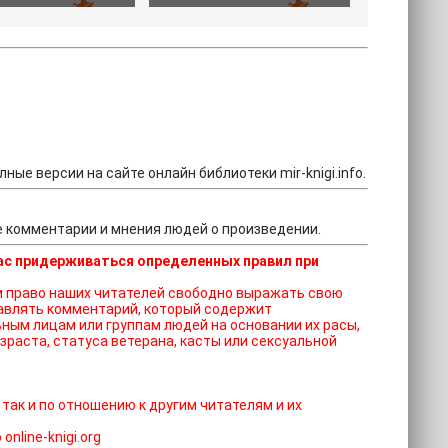
ные версии на сайте онлайн библиотеки mir-knigi.info.
йте комментарии и мнения людей о произведении.
ас придерживаться определенных правил при
ставлять комментарий, который содержит
ным лицам или группам людей на основании их расы,
зраста, статуса ветерана, касты или сексуальной
 так и по отношению к другим читателям и их
nline-knigi.org