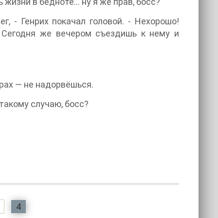
изни в бедноте... ну я же прав, босс?
г, - Генрих покачал головой. - Нехорошо!
. Сегодня же вечером съездишь к нему и
юрах — не надорвёшься.
 такому случаю, босс?
4