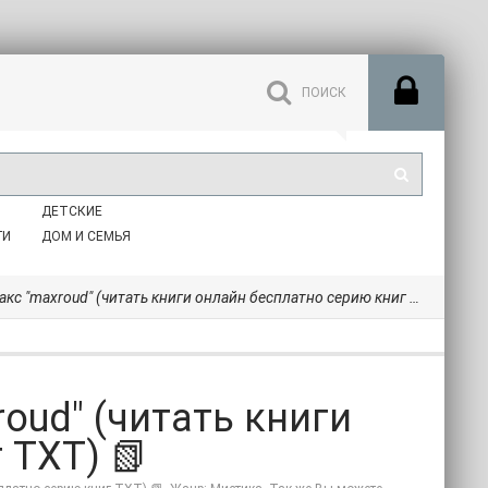
ДЕТСКИЕ
ГИ
ДОМ И СЕМЬЯ
акс "maxroud" (читать книги онлайн бесплатно серию книг TXT) 📗
roud" (читать книги
 TXT) 📗