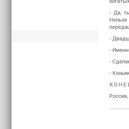
богатых
- Да, т
Нельзя
передаш
- Двадц
- Именн
- Сдела
- Конья
К О Н Е
Россия, 