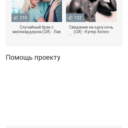
210
122
Случайный брак с
Свидание на одну ночь
миллиардером (СИ) - Лав
(СИ) - Купер Хелен
Агата (полная версия
(бесплатные серии книг
книги TXT) 📗
.txt) 📗
Помощь проекту