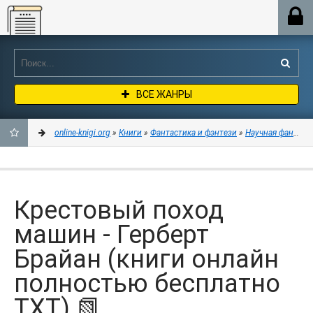
Online-knigi.org
ВСЕ ЖАНРЫ
online-knigi.org
»
Книги
»
Фантастика и фэнтези
»
Научная фантаст
ДОБАВИТЬ
В
Крестовый поход
ЗАКЛАДКИ
машин - Герберт
Брайан (книги онлайн
полностью бесплатно
TXT) 📗