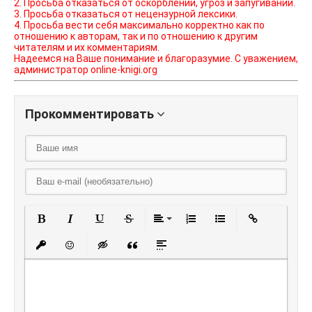
2. Просьба отказаться от оскорблений, угроз и запугиваний.
3. Просьба отказаться от нецензурной лексики.
4. Просьба вести себя максимально корректно как по
отношению к авторам, так и по отношению к другим
читателям и их комментариям.
Надеемся на Ваше понимание и благоразумие. С уважением,
администратор online-knigi.org
Прокомментировать
Полужирный
Курсив
Подчеркнутый
Зачеркнутый
Выравнивание
Нумерованный списо
Маркированный
Вставить
Вставить защищенную ссылку
Вставить смайлик
Вставка скрытого текста
Вставка цитаты
Вставка спойлера