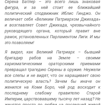
Серена Батлер – это всего лишь знаковая
фигура, и за ней стоит ее ближайший
политический сподвижник Иблис Гинджо. Он
величает себя «Великим Патриархом Джихада»
и возглавляет Совет Джихада, чрезвычайного
руководящего органа, который правит вне
рамок, установленных Парламентом Лиги. И мы
это позволяем!
Я видел, как Великий Патриарх – бывший
бригадир рабов на Земле – своими
харизматическими ораторскими приемами
превращал трагедию Серены в оружие. Неужели
все слепы и не видят, что он наращивает свою
политическую власть? Зачем бы иначе он
женился на Коми Боро, чей род восходит к
последнему слабому правителю Старой
Империи, царствовавшему тысячу лет назад? Не
женятся просто по любви на последней живой