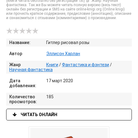
(книги читать бесплатно без регистрации .txt) 📗. Жанр: Научная
фантастика. Так же Вы можете читать полную версию (весь текст)
онлайн без регистрации и SMS на сайте online-knigi.org (Online knigi)
или прочесть краткое содержание, предисловие (аннотацию), описание
и ознакомиться с отзывами (комментариями) о произведении.
Название:
Гитлер рисовал розы
Автор
Эллисон Харлан
Жанр
Книги
/
Фантастика и фэнтези
/
Научная фантастика
Дата
17 март 2020
добавления:
Количество
185
просмотров:
ЧИТАТЬ ОНЛАЙН