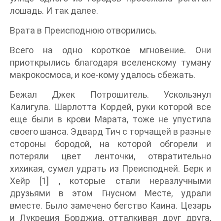
лошадь. И так далее.
Врата в Преисподнюю отворились.
Всего на одно короткое мгновение. Они
приоткрылись благодаря вселенскому туману
макрокосмоса, и кое-кому удалось сбежать.
Бежал Джек Потрошитель. Ускользнул
Калигула. Шарлотта Кордей, руки которой все
еще были в крови Марата, тоже не упустила
своего шанса. Эдвард Тич с торчащей в разные
стороны бородой, на которой обгорели и
потеряли цвет ленточки, отвратительно
хихикая, сумел удрать из Преисподней. Берк и
Хейр [1] , которые стали неразлучными
друзьями в этом Гнусном Месте, удрали
вместе. Было замечено бегство Каина. Цезарь
и Лукреция Борджиа, отталкивая друг друга,