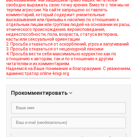
высказываний. Мы защищаем право наших читателей
свободно выражать свою точку зрения. Вместе с тем мы не
терпим агрессии. На сайте запрещено оставлять
комментарий, который содержит унизительные
высказывания или призывы к насилию по отношению к
отдельным лицам или группам людей на основании их расы,
этнического происхождения, вероисповедания,
недееспособности, пола, возраста, статуса ветерана,
касты или сексуальной ориентации.
2. Просьба отказаться от оскорблений, угроз и запугиваний.
3. Просьба отказаться от нецензурной лексики.
4. Просьба вести себя максимально корректно как по
отношению к авторам, так и по отношению к другим
читателям и их комментариям.
Надеемся на Ваше понимание и благоразумие. С уважением,
администратор online-knigi.org
Прокомментировать