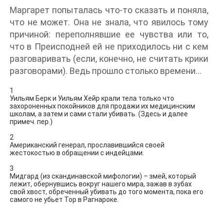
Маргарет попыталась что-то сказать и поняла,
что не может. Она не знала, что явилось тому
причиной: переполнявшие ее чувства или то,
что в Преисподней ей не приходилось ни с кем
разговаривать (если, конечно, не считать крики
разговорами). Ведь прошло столько времени…
1
Уильям Берк и Уильям Хейр крали тела только что
захороненных покойников для продажи их медицинским
школам, а затем и сами стали убивать. (Здесь и далее
примеч. пер.)
2
Американский генерал, прославившийся своей
жестокостью в обращении с индейцами.
3
Мидгард (из скандинавской мифологии) – змей, который
лежит, обернувшись вокруг нашего мира, зажав в зубах
свой хвост, обреченный убивать до того момента, пока его
самого не убьет Тор в Рагнароке.