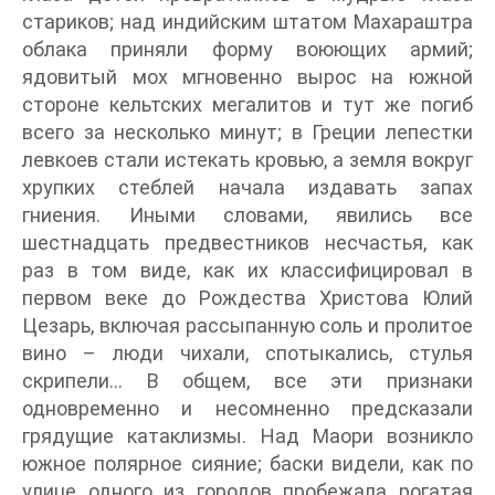
стариков; над индийским штатом Махараштра
облака приняли форму воюющих армий;
ядовитый мох мгновенно вырос на южной
стороне кельтских мегалитов и тут же погиб
всего за несколько минут; в Греции лепестки
левкоев стали истекать кровью, а земля вокруг
хрупких стеблей начала издавать запах
гниения. Иными словами, явились все
шестнадцать предвестников несчастья, как
раз в том виде, как их классифицировал в
первом веке до Рождества Христова Юлий
Цезарь, включая рассыпанную соль и пролитое
вино – люди чихали, спотыкались, стулья
скрипели… В общем, все эти признаки
одновременно и несомненно предсказали
грядущие катаклизмы. Над Маори возникло
южное полярное сияние; баски видели, как по
улице одного из городов пробежала рогатая