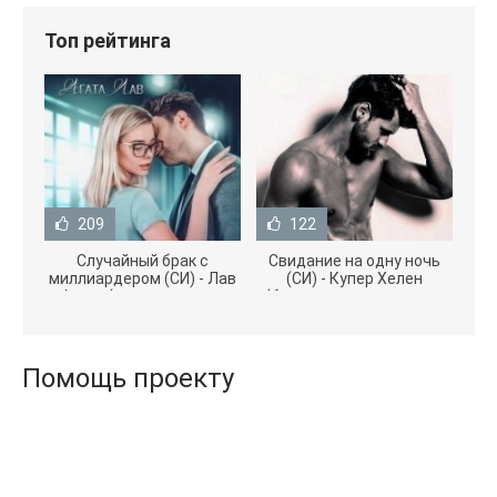
Топ рейтинга
209
122
Случайный брак с
Свидание на одну ночь
миллиардером (СИ) - Лав
(СИ) - Купер Хелен
Агата (полная версия
(бесплатные серии книг
книги TXT) 📗
.txt) 📗
Помощь проекту