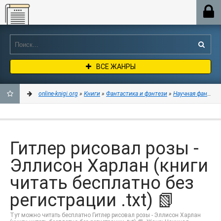
Online-knigi.org
ВСЕ ЖАНРЫ
online-knigi.org
»
Книги
»
Фантастика и фэнтези
»
Научная фантаст
ДОБАВИТЬ
В
Гитлер рисовал розы -
ЗАКЛАДКИ
Эллисон Харлан (книги
читать бесплатно без
регистрации .txt) 📗
Тут можно читать бесплатно Гитлер рисовал розы - Эллисон Харлан