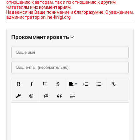
отношению к авторам, так и по отношению к другим
читателям и их комментариям.
Надеемся на Ваше понимание и благоразумие. С уважением,
администратор online-knigi.org
Прокомментировать
Полужирный
Курсив
Подчеркнутый
Зачеркнутый
Выравнивание
Нумерованный списо
Маркированный
Вставить
Вставить защищенную ссылку
Вставить смайлик
Вставка скрытого текста
Вставка цитаты
Вставка спойлера