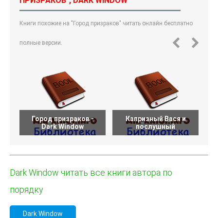
ПРИЗРАКОВ", DARK WINDOW
Книги похожие на "Город призраков" читать онлайн бесплатно
полные версии.
Город призраков -
Капризный Вася и
В
Dark Window
послушный
Dark Window читать все книги автора по
порядку
Dark Window