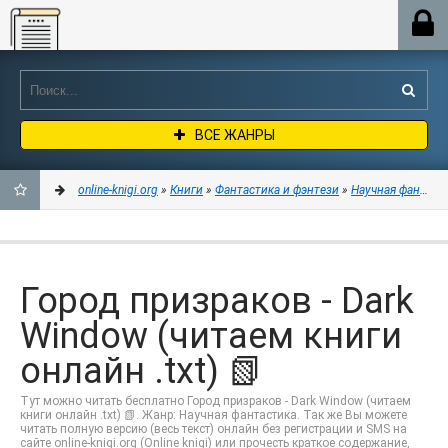
Online-knigi.org
ВСЕ ЖАНРЫ
online-knigi.org
»
Книги
»
Фантастика и фэнтези
»
Научная фантаст
ДОБАВИТЬ
В
Город призраков - Dark
ЗАКЛАДКИ
Window (читаем книги
онлайн .txt) 📗
Тут можно читать бесплатно Город призраков - Dark Window (читаем
книги онлайн .txt) 📗. Жанр: Научная фантастика. Так же Вы можете
читать полную версию (весь текст) онлайн без регистрации и SMS на
сайте online-knigi.org (Online knigi) или прочесть краткое содержание,