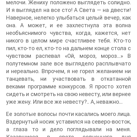
мелочи. Жениху положено выглядеть солидно.
И я выглядел на все сто! А Света — на двести!
Наверное, нелегко улыбаться целый вечер, как
она. А может, и ее захлестнула эта волна
необъяснимого чувства, когда, кажется, нет
никого в целом мире счастливее тебя. Кто-то
пил, кто-то ел, кто-то на дальнем конце стола с
чувством распевал «Ой, мороз, мороз…» В
полутемном зале все выглядело расплывчато
и нереально. Впрочем, я не горел желанием ни
танцевать, ни участвовать в откатанной
веками программе конкурсов. Я просто хотел
сидеть и смотреть на свою невесту, или вернее
уже жену. Или все же невесту?.. А, неважно…
Ее золотые волосы почти касались моего лица.
Вздернутый носик уставился на северо-восток,
а глаза то и дело поглядывали на меня.
Казавшиеся в свете солнечного дня