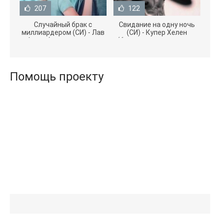
207
122
Случайный брак с
Свидание на одну ночь
миллиардером (СИ) - Лав
(СИ) - Купер Хелен
Агата (полная версия
(бесплатные серии книг
книги TXT) 📗
.txt) 📗
Помощь проекту