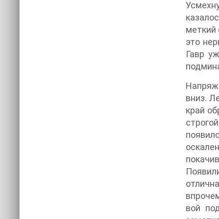
Усмехну
казалос
меткий 
это нер
Гавр уж
подмина
Напряже
вниз. Л
край об
строго
появил
оскале
покачив
Появили
отлична
впрочем
вой по