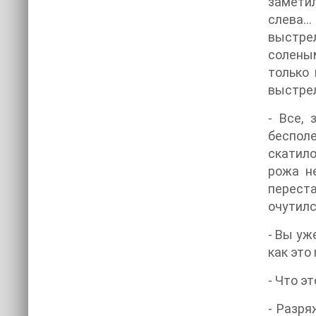
заметил
слева..
выстрел
солены
только 
выстрел,
- Все,
бесполе
скатило
рожа не
переста
очутилс
- Вы уж
как это
- Что эт
- Разря