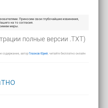
ьзователями. Приносим свои глубочайшие извинения,
Вашего на то согласия.
примем меры.
страции полные версии .TXT)
кое содержание, автор
Глазков Юрий
, читайте бесплатно онлайн
атно