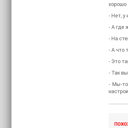
хорошо 
- Нет, у
- А где
- На сте
- А что
- Это т
- Так в
- Мы-то
настрои
ПОХО