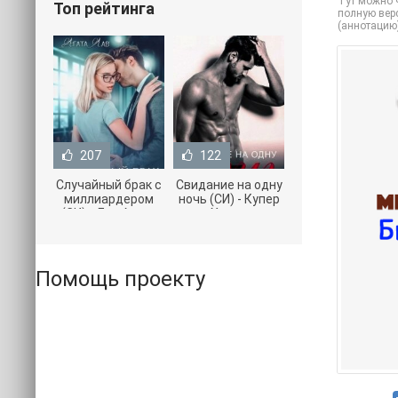
Тут можно ч
Топ рейтинга
полную верс
(аннотацию
207
122
Случайный брак с
Свидание на одну
миллиардером
ночь (СИ) - Купер
(СИ) - Лав Агата
Хелен
(полная версия
(бесплатные
книги TXT) 📗
серии книг .txt) 📗
Помощь проекту