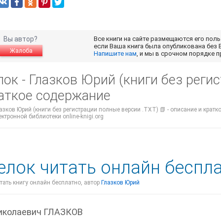
Вы автор?
Все книги на сайте размещаются его пол
если Ваша книга была опубликована без 
Жалоба
Напишите нам
, и мы в срочном порядке 
ок - Глазков Юрий (книги без реги
раткое содержание
лазков Юрий (книги без регистрации полные версии .TXT) 📗 - описание и крат
ектронной библиотеки online-knigi.org
елок читать онлайн беспл
итать книгу онлайн бесплатно, автор
Глазков Юрий
иколаевич ГЛАЗКОВ