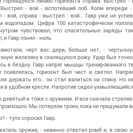
 горбящуюся линию горизонта справа. Выстрел - 
. Выстрел - вой - вспотевший лоб. Холм впереди -
 - вой, справа - выстрел - вой... Гавр уже не усп
м водопадом. Цифра 100 катастрофически ползла 
нутром чувствовал, что спасительные заряды таю
 и Гавр понял - ноль.
 замотали, черт вас дери, больше нет, - чертых
зную железяку в скалящуюся рожу. Удар был точен, 
сь в бездну. Гавр напряг мышцы тренированного тел
 появлялась, горизонт был чист и светел. Напря
ли держать его... он стал валиться на спину. Но н
я в удобном кресле. Напротив сидел ухмыляющийся
е девятый и тоже с оружием. И все сначала стреляе
 произошло. Мы потеряли троих, пока не придумали в
о? - тупо спросил Гавр.
жатель оружия, - невинно ответил ромб и, в свою о