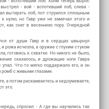
вой - вспотевший лоб. Холм теперь вырос
 выстрел - вой - вспотевший лоб, слева -
евал вытирать лоб, пот струился сплошным
к нулю, но Гавр уже не замечал этого и
т, как снег в весеннюю пору. Очередной
нулся от души Гавр и в сердцах швырнул
и рожа исчезла, а оружие с глухим стуком
а, готовясь к схватке. Но никого не было,
жение сказалось, и дрожащие ноги Гавра
е упал. Что-то мягко поддержало его, и он
 ромб с живыми глазами.
те, а потом раскаиваетесь и недоумеваете,
от это.
чередь, спросил: - А где вы научились так