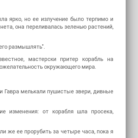
ла ярко, но ее излучение было терпимо и
нета, она переливалась зеленью растений,
чего размышлять".
звестное, мастерски притер корабль на
рожелательность окружающего мира.
и Гавра мелькали пушистые звери, дивные
кие изменения: от корабля шла просека,
гли же ее прорубить за четыре часа, пока я