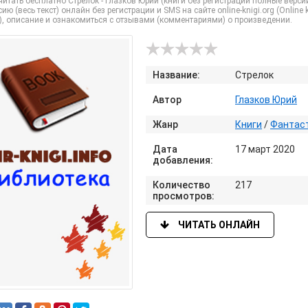
итать бесплатно Стрелок - Глазков Юрий (книги без регистрации полные верси
ию (весь текст) онлайн без регистрации и SMS на сайте online-knigi.org (Online
), описание и ознакомиться с отзывами (комментариями) о произведении.
Название:
Стрелок
Автор
Глазков Юрий
Жанр
Книги
/
Фантаст
Дата
17 март 2020
добавления:
Количество
217
просмотров:
ЧИТАТЬ ОНЛАЙН