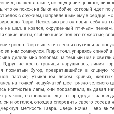
вшись, он шел дальше, но ощущение цепкого, липког
ь, что он похож на быка на бойне, который идет по 
стрелок с оружием, направленным ему в сердце. Но 
вировало Гавра. Несколько раз он ловил себя на то
е не шел, а крался, окруженный птичьим пением,
я яркие цветы, сгибающиеся под его тяжестью, слов
ние росло. Гавр вышел из леса и очутился на полук
ес за ним сомкнулся. Гавр стоял, упираясь спиной в
рыва делили мир пополам: на темный низ и светлы
й. Вдруг четкость границы нарушилась, линия го
ся лохматый бугор, превратившийся в хищную г
нной пастью, утыканной лесом кривых, желтых
аясь на тонкой чешуйчатой шее грязно-зеленого ц
сь когтистые лапы, они подрагивали, выдавая не
я реакция, оставшаяся еще от прадеда - завсегда
, он и остался, опоздав опередить своего соседа
дчеркнул меткость Гавра. Зверь исчез. Гавр вы