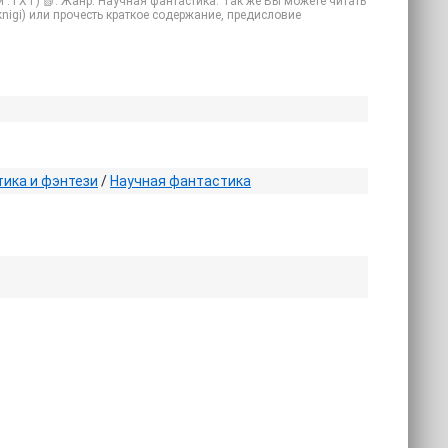
и .TXT) 📗. Жанр: Научная фантастика. Так же Вы можете читать
 knigi) или прочесть краткое содержание, предисловие
ика и фэнтези
/
Научная фантастика