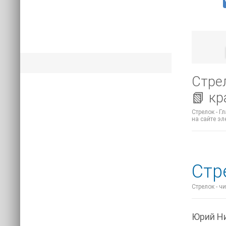
Стрел
📗 к
Стрелок - Г
на сайте эл
Стр
Стрелок - ч
Юрий Н