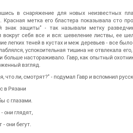
вшись в снаряжение для новых неизвестных пла
. Красная метка его бластера показывала сто пр
й знак защиты" - так называли метку разведчик
 вокруг себя все и вся: шевеление листвы, ее шел
ие легких теней в кустах и меж деревьев - все было
лаблялся, успокоительная тишина не отвлекала его,
и больше настораживало. Гавр, как опытный охотни
женный взгляд.
я, что ли, смотрят?" - подумал Гавр и вспомнил русс
ас в Рязани
бы с глазами.
- они глядят,
 - они бегут.