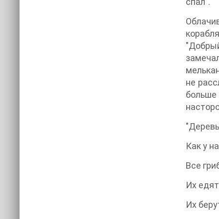
спал".
Облачи
корабля
"Добры
замечал
мелькан
не расс
больше 
насторо
"Деревь
Как у н
Все гри
Их едят 
Их берут