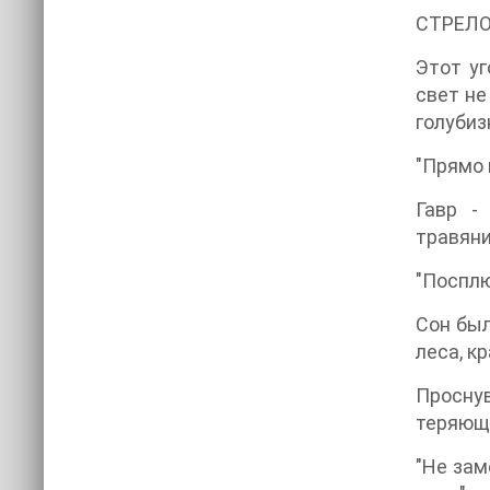
СТРЕЛ
Этот уг
свет не
голубиз
"Прямо 
Гавр -
травяни
"Посплю
Сон был
леса, к
Просну
теряюща
"Не зам