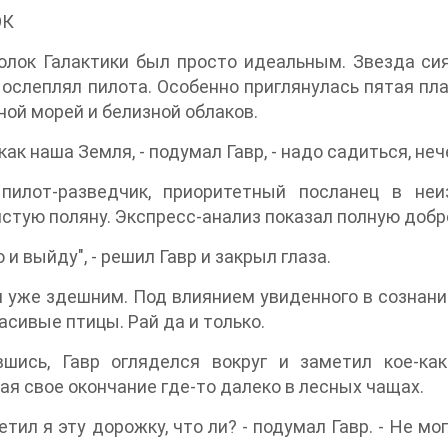
ОК
олок Галактики был просто идеальным. Звезда сия
 ослеплял пилота. Особенно приглянулась пятая пла
ной морей и белизной облаков.
как наша Земля, - подумал Гавр, - надо садиться, не
 пилот-разведчик, приоритетный посланец в неи
стую поляну. Экспресс-анализ показал полную доб
 и выйду", - решил Гавр и закрыл глаза.
 уже здешним. Под влиянием увиденного в сознани
расивые птицы. Рай да и только.
вшись, Гавр огляделся вокруг и заметил кое-ка
я свое окончание где-то далеко в лесных чащах.
етил я эту дорожку, что ли? - подумал Гавр. - Не мо