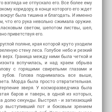
о взгляда не отпускало его. Все более ему
узкому коридору, в конце которого его ждет
вокруг была тишина и благодать. И именно
м, что его рука невольно сжимала оружие.
 ласковым светом, шепотом листвы, шел,
но приветствуя его.
руглой поляне, края которой круто уходили
 зеленую стену леса. Голубое небо и резкий
й верх. Граница между ними была четкой и
ризонта вспучилась, и над краем обрыва
олову с горящими свирепыми глазами и
 зубов. Голова поднималась все выше,
вета. Морда была просто отвратительная.
терпение зверя. У косморазведчика была
тая баров и таверн, в одной из которых,
 на долю секунды. Выстрел - и затихающий
тер выступивший пот и боковым зрением