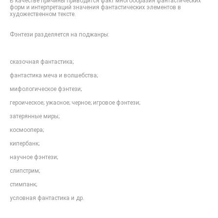
В качестве причины приводится факт многообразия фантастических
форм и интерпретаций значения фантастических элементов в
художественном тексте.
Фэнтези разделяется на поджанры:
сказочная фантастика;
фантастика меча и волшебства;
мифологическое фэнтези;
героическое; ужасное; черное; игровое фэнтези;
затерянные миры;
космоопера;
кипербанк;
научное фэнтези;
слипстрим;
стимпанк;
условная фантастика и др.