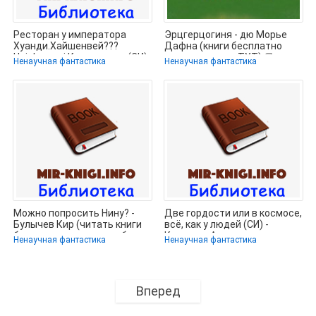
Ресторан у императора
Эрцгерцогиня - дю Морье
Хуанди.Хайшенвей???
Дафна (книги бесплатно
Haishenwai.Книга пятая (СИ)
полные версии TXT) 📗
Ненаучная фантастика
Ненаучная фантастика
-
Можно попросить Нину? -
Две гордости или в космосе,
Булычев Кир (читать книги
всё, как у людей (СИ) -
бесплатно полностью без
Кутузова Анна
Ненаучная фантастика
Ненаучная фантастика
Владимировна
Вперед