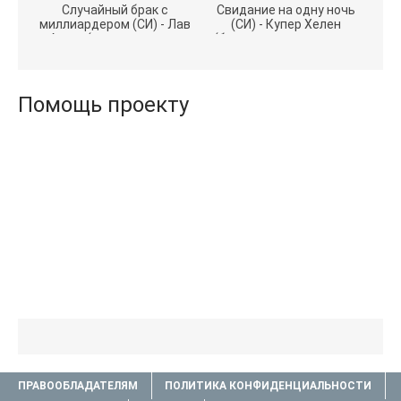
Случайный брак с
Свидание на одну ночь
миллиардером (СИ) - Лав
(СИ) - Купер Хелен
Агата (полная версия
(бесплатные серии книг
книги TXT) 📗
.txt) 📗
Помощь проекту
ПРАВООБЛАДАТЕЛЯМ
ПОЛИТИКА КОНФИДЕНЦИАЛЬНОСТИ