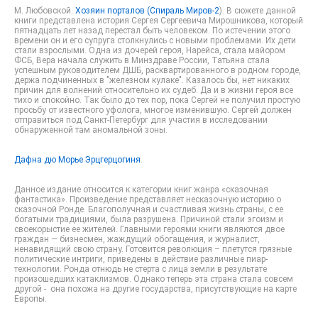
М. Любовской.
Хозяин порталов (Спираль Миров-2
). В сюжете данной
книги представлена история Сергея Сергеевича Мирошникова, который
пятнадцать лет назад перестал быть человеком. По истечении этого
времени он и его супруга столкнулись с новыми проблемами. Их дети
стали взрослыми. Одна из дочерей героя, Нарейса, стала майором
ФСБ, Вера начала служить в Минздраве России, Татьяна стала
успешным руководителем ДШБ, расквартированного в родном городе,
держа подчиненных в "железном кулаке". Казалось бы, нет никаких
причин для волнений относительно их судеб. Да и в жизни героя все
тихо и спокойно. Так было до тех пор, пока Сергей не получил простую
просьбу от известного уфолога, многое изменившую. Сергей должен
отправиться под Санкт-Петербург для участия в исследовании
обнаруженной там аномальной зоны.
Дафна дю Морье
Эрцгерцогиня
.
Данное издание относится к категории книг жанра «сказочная
фантастика». Произведение представляет несказочную историю о
сказочной Ронде. Благополучная и счастливая жизнь страны, с ее
богатыми традициями, была разрушена. Причиной стали эгоизм и
своекорыстие ее жителей. Главными героями книги являются двое
граждан — бизнесмен, жаждущий обогащения, и журналист,
ненавидящий свою страну. Готовится революция – плетутся грязные
политические интриги, приведены в действие различные пиар-
технологии. Ронда отнюдь не стерта с лица земли в результате
произошедших катаклизмов. Однако теперь эта страна стала совсем
другой - она похожа на другие государства, присутствующие на карте
Европы.