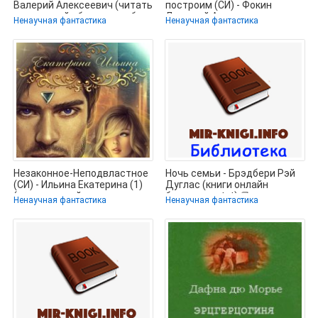
Валерий Алексеевич (читать
построим (СИ) - Фокин
книгу онлайн бесплатно без
Дмитрий Аналольевич
Ненаучная фантастика
Ненаучная фантастика
Незаконное-Неподвластное
Ночь семьи - Брэдбери Рэй
(СИ) - Ильина Екатерина (1)
Дуглас (книги онлайн
(читать онлайн полную
бесплатно .txt) 📗
Ненаучная фантастика
Ненаучная фантастика