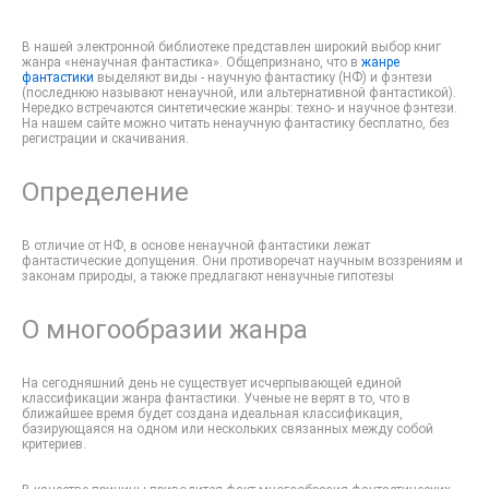
В нашей электронной библиотеке представлен широкий выбор книг
жанра «ненаучная фантастика». Общепризнано, что в
жанре
фантастики
выделяют виды - научную фантастику (НФ) и фэнтези
(последнюю называют ненаучной, или альтернативной фантастикой).
Нередко встречаются синтетические жанры: техно- и научное фэнтези.
На нашем сайте можно читать ненаучную фантастику бесплатно, без
регистрации и скачивания.
Определение
В отличие от НФ, в основе ненаучной фантастики лежат
фантастические допущения. Они противоречат научным воззрениям и
законам природы, а также предлагают ненаучные гипотезы
О многообразии жанра
На сегодняшний день не существует исчерпывающей единой
классификации жанра фантастики. Ученые не верят в то, что в
ближайшее время будет создана идеальная классификация,
базирующаяся на одном или нескольких связанных между собой
критериев.