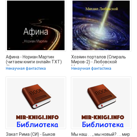
Афина - Нориан Мартин
Хозяин порталов (Спираль
(читаем книги онлайн TXT)
Миров-2) - Любовской
📗
Михаил (книги без
Ненаучная фантастика
Ненаучная фантастика
сокращений TXT)
Закат Рима (СИ) - Быков
Мы наш . . ., мы новый? . .. мир