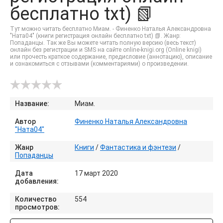
бесплатно txt) 📗
Тут можно читать бесплатно Миам. - Финенко Наталья Александровна
"Ната04" (книги регистрация онлайн бесплатно txt) 📗. Жанр:
Попаданцы. Так же Вы можете читать полную версию (весь текст)
онлайн без регистрации и SMS на сайте online-knigi.org (Online knigi)
или прочесть краткое содержание, предисловие (аннотацию), описание
и ознакомиться с отзывами (комментариями) о произведении.
Название:
Миам.
Автор
Финенко Наталья Александровна
"Ната04"
Жанр
Книги
/
Фантастика и фэнтези
/
Попаданцы
Дата
17 март 2020
добавления:
Количество
554
просмотров: