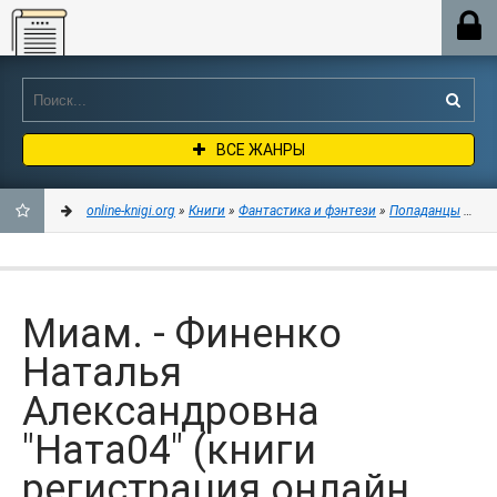
Online-knigi.org
ВСЕ ЖАНРЫ
online-knigi.org
»
Книги
»
Фантастика и фэнтези
»
Попаданцы
» Миа
ДОБАВИТЬ
В
Миам. - Финенко
ЗАКЛАДКИ
Наталья
Александровна
"Ната04" (книги
регистрация онлайн