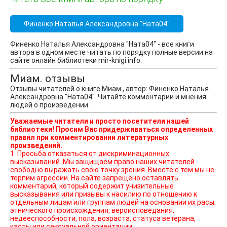
Финенко Наталья Александровна "Ната04"
Финенко Наталья Александровна "Ната04" - все книги
автора в одном месте читать по порядку полные версии на
сайте онлайн библиотеки mir-knigi.info.
Миам. отзывы
Отзывы читателей о книге Миам., автор: Финенко Наталья
Александровна "Ната04". Читайте комментарии и мнения
людей о произведении.
Уважаемые читатели и просто посетители нашей
библиотеки! Просим Вас придерживаться определенных
правил при комментировании литературных
произведений.
1. Просьба отказаться от дискриминационных
высказываний. Мы защищаем право наших читателей
свободно выражать свою точку зрения. Вместе с тем мы не
терпим агрессии. На сайте запрещено оставлять
комментарий, который содержит унизительные
высказывания или призывы к насилию по отношению к
отдельным лицам или группам людей на основании их расы,
этнического происхождения, вероисповедания,
недееспособности, пола, возраста, статуса ветерана,
касты или сексуальной ориентации.