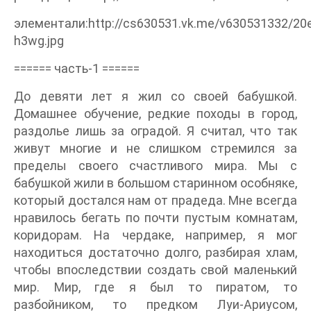
элементали:http://cs630531.vk.me/v630531332/20
h3wg.jpg
====== часть-1 ======
До девяти лет я жил со своей бабушкой.
Домашнее обучение, редкие походы в город,
раздолье лишь за оградой. Я считал, что так
живут многие и не слишком стремился за
пределы своего счастливого мира. Мы с
бабушкой жили в большом старинном особняке,
который достался нам от прадеда. Мне всегда
нравилось бегать по почти пустым комнатам,
коридорам. На чердаке, например, я мог
находиться достаточно долго, разбирая хлам,
чтобы впоследствии создать свой маленький
мир. Мир, где я был то пиратом, то
разбойником, то предком Луи-Ариусом,