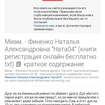
Все книги на сайте размещаются его
пользователями. Приносим свои
глубочайшие извинения, если Ваша книга
была опубликована без Вашего на то
согласия.
Напишите нам
, и мы в срочном порядке
примем меры.
Миам. - Финенко Наталья
Александровна "Ната04" (книги
регистрация онлайн бесплатно
txt) 📗 краткое содержание
Миам. - Финенко Наталья Александровна "Ната04" (книги регистрация
онлайн бесплатно txt) 📗 - описание и краткое содержание, автор
Финенко Наталья Александровна "Ната04"
, читайте бесплатно онлайн
на сайте электронной библиотеки online-knigi.org
Друг из-за банальной ревности убивает друга. Дух убитого
парня ждёт, когда за ним придут, но за ним не пришли или о
нём может даже забыли. Тело находить Сэм, и этот дух на
10-ть лет становиться хранителем парня. В небесной