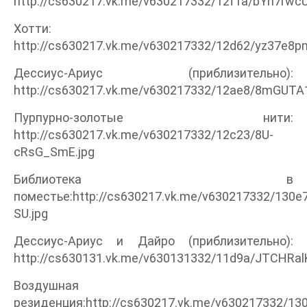
http://cs630217.vk.me/v630217332/12f1a/bYn7rwcU
Хотти:
http://cs630217.vk.me/v630217332/12d62/yz37e8p
Дессиус-Ариус (приблизительно):
http://cs630217.vk.me/v630217332/12ae8/8mGUTA
Пурпурно-золотые нити:
http://cs630217.vk.me/v630217332/12c23/8U-
cRsG_SmE.jpg
Библиотека в
поместье:http://cs630217.vk.me/v630217332/130e
SU.jpg
Дессиус-Ариус и Дайро (приблизительно):
http://cs630131.vk.me/v630131332/11d9a/JTCHRal
Воздушная
резиденция:http://cs630217.vk.me/v630217332/130