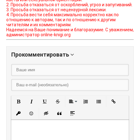
2. Просьба отказаться от оскорблений, угроз и запугиваний.
3. Просьба отказаться от нецензурной лексики.
4. Просьба вести себя максимально корректно как по
отношению к авторам, так и по отношению к другим
читателям и их комментариям.
Надеемся на Ваше понимание и благоразумие. С уважением,
администратор online-knigi.org
Прокомментировать
Полужирный
Курсив
Подчеркнутый
Зачеркнутый
Выравнивание
Нумерованный списо
Маркированный
Вставить
Вставить защищенную ссылку
Вставить смайлик
Вставка скрытого текста
Вставка цитаты
Вставка спойлера