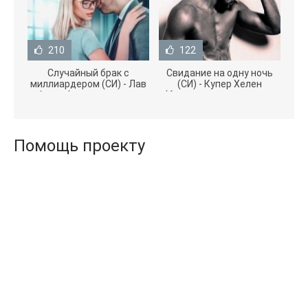
210
122
Случайный брак с
Свидание на одну ночь
миллиардером (СИ) - Лав
(СИ) - Купер Хелен
Агата (полная версия
(бесплатные серии книг
книги TXT) 📗
.txt) 📗
Помощь проекту