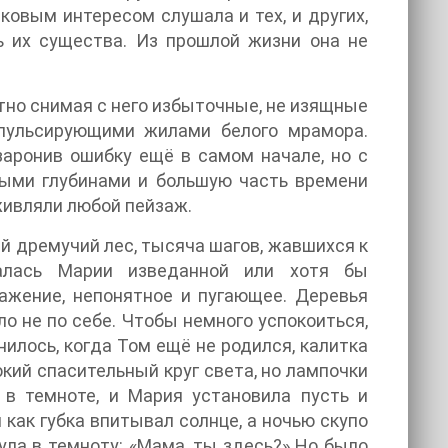
ковым интересом слушала и тех, и других,
ь их существа. Из прошлой жизни она не
тно снимая с него избыточные, не изящные
 пульсирующими жилами белого мрамора.
заронив ошибку ещё в самом начале, но с
ными глубинами и большую часть времени
оживляли любой пейзаж.
ий дремучий лес, тысяча шагов, жавшихся к
залась Марии изведанной или хотя бы
ажение, непонятное и пугающее. Деревья
ло не по себе. Чтобы немного успокоиться,
илось, когда Том ещё не родился, калитка
ий спасительный круг света, но лампочки
 в темноте, и Мария установила пусть и
как губка впитывал солнце, а ночью скупо
ула в темноту: «Мама, ты здесь?» Но было