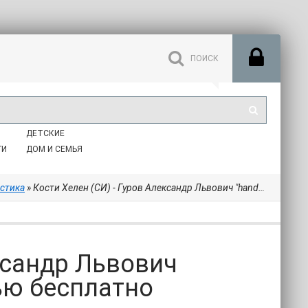
ДЕТСКИЕ
ГИ
ДОМ И СЕМЬЯ
стика
» Кости Хелен (СИ) - Гуров Александр Львович "handsofche" (читать полностью бесплатно хорошие книги .TXT) 📗
ксандр Львович
тью бесплатно