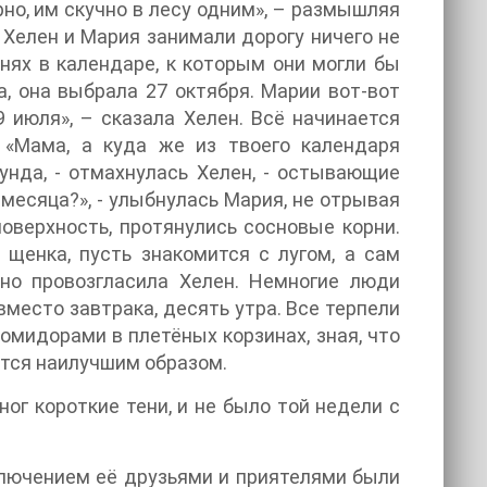
но, им скучно в лесу одним», – размышляя
. Хелен и Мария занимали дорогу ничего не
нях в календаре, к которым они могли бы
, она выбрала 27 октября. Марии вот-вот
9 июля», – сказала Хелен. Всё начинается
. «Мама, а куда же из твоего календаря
рунда, - отмахнулась Хелен, - остывающие
 месяца?», - улыбнулась Мария, не отрывая
поверхность, протянулись сосновые корни.
 щенка, пусть знакомится с лугом, а сам
нно провозгласила Хелен. Немногие люди
вместо завтрака, десять утра. Все терпели
помидорами в плетёных корзинах, зная, что
ится наилучшим образом.
ог короткие тени, и не было той недели с
ключением её друзьями и приятелями были