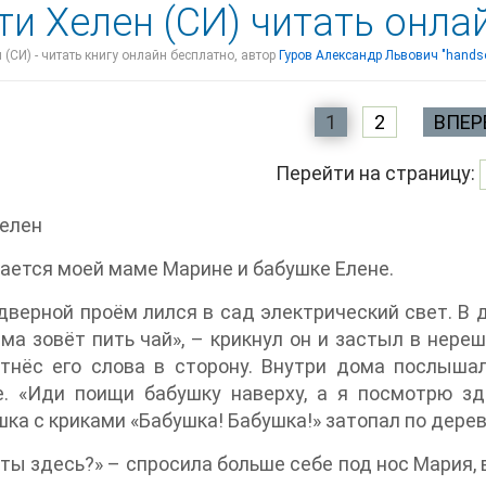
ти Хелен (СИ) читать онла
 (СИ) - читать книгу онлайн бесплатно, автор
Гуров Александр Львович "hands
1
2
ВПЕР
Перейти на страницу:
Хелен
ется моей маме Марине и бабушке Елене.
дверной проём лился в сад электрический свет. В 
ма зовёт пить чай», – крикнул он и застыл в нереш
тнёс его слова в сторону. Внутри дома послышал
е. «Иди поищи бабушку наверху, а я посмотрю зд
ка с криками «Бабушка! Бабушка!» затопал по дерев
ты здесь?» – спросила больше себе под нос Мария,