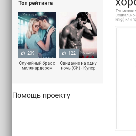
хор
Топ рейтинга
Тут можно ч
Социально-ф
knigi) или 
209
122
Случайный брак с
Свидание на одну
миллиардером
ночь (СИ) - Купер
(СИ) - Лав Агата
Хелен
(полная версия
(бесплатные
книги TXT) 📗
серии книг .txt) 📗
Помощь проекту