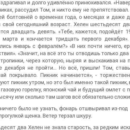
здрагивал и долго удивлённо принюхивался. «Навер
чиках, рассудил Том, и никто ему не препятствовал
й болтовнёй о временах года, о месяцах и даже д
 свой сегодняшний возраст. Хелен шестьдесят два
тся двадцать девять. «Тебе, кажется, подойдёт 1
о марта и кончается тридцать первого декабря»
лись январь с февралём?» «В них почти ничего, е
твия». «Значит, на всё это ты отводишь только два
 тропинки, через которую, ныряя и выскакивая на 
 декабря не пройти… Но всё, пришли! Том, ставь
лай покрывало. Пикник начинается», - торжестве
уют пикник утром, но это был именно такой пикник, 
 газовую горелку, японский чай и будущий омлет с 
ысячу или сколько там шагов всё обязательно слож
ничего было не узнать, фонарь отшвыривал из-под н
прогулкой щенка. Ветер терзал шкуру.
десят два Хелен не знала старость, за редким ис