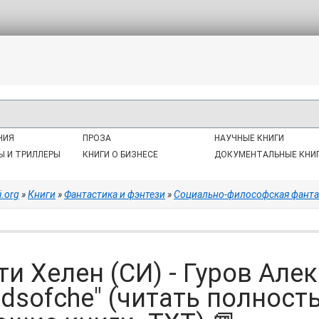
НИЯ
ПРОЗА
НАУЧНЫЕ КНИГИ
Ы И ТРИЛЛЕРЫ
КНИГИ О БИЗНЕСЕ
ДОКУМЕНТАЛЬНЫЕ КНИ
i.org
»
Книги
»
Фантастика и фэнтези
»
Социально-философская фанта
ти Хелен (СИ) - Гуров Але
ndsofche" (читать полнос