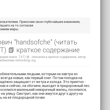
ьзователями. Приносим свои глубочайшие извинения,
Вашего на то согласия.
примем меры.
вич "handsofche" (читать
T) 📗 краткое содержание
рошие книги .TXT) 📗 - описание и краткое содержание, автор
блиотеки online-knigi.org
еобязательными людьми, которым на завтра он
 всегда новые, как первый снег. Потом поездка на
адёжно защищает от ветра и холода. Это приятно -
как и сейчас, на обочине, выходит в придорожный лес.
 поселился маленький невзрачный жилец, поселился,
а улицу. Смотрит, как они жмутся друг к другу на
ь на её плодородной почве.