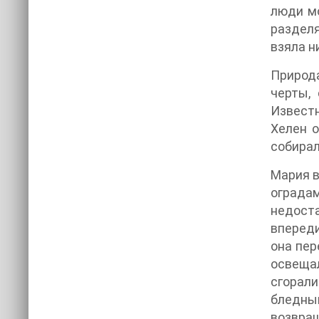
люди мо
раздел
взяла н
Природа
черты,
Известн
Хелен 
собирал
Мария в
ограда
недоста
впереди
она пер
освещал
сгорал
бледный
возвращ