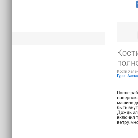
Кости
полн
Кости Хелен
Гуров Алек
После раб
наверняка
машине до
быть внут
Дождь или
включил т
ветру, мн