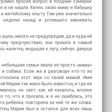
громко бросая вопрос в поздние сумерки:
де и не нашла Хелен, свою маму и бабушку
у и житейскому опыту Том уже значительно
ь неделю назад и успевшего завоевать
ушла, никого не предупредив, да и куда ей
ному предчувствию, она прошла в самый
ь калитка, ведущая к лугу, сейчас дверца
я небольшая семья звала её просто «мама»
 и собака. Если же в разговоре кто-то из
относила этот звук со своей мамой. Имя
ой Марии так мало было известно, и где её
илась на свет, как ей казалось, вполне
 то, что я просила, и я не ошиблась, это
го ребёнка, повторяла за ней те же слова:
. Отец Марии был и остался для всех лишь