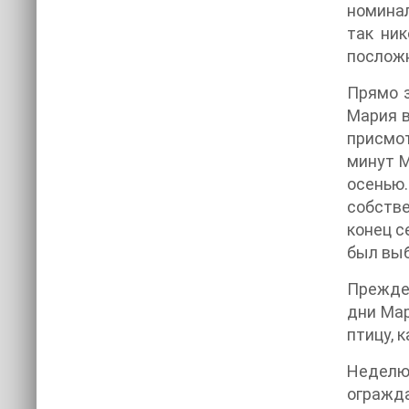
номинал
так ник
посложн
Прямо з
Мария в
присмот
минут М
осенью.
собстве
конец с
был выб
Прежде 
дни Мар
птицу, 
Неделю 
огражда