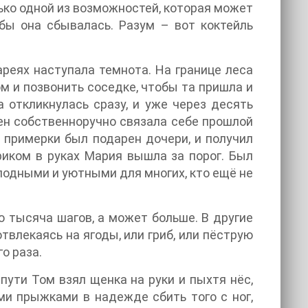
ько одной из возможностей, которая может
тобы она сбывалась. Разум – вот коктейль
реях наступала темнота. На границе леса
м и позвонить соседке, чтобы та пришла и
 откликнулась сразу, и уже через десять
ен собственноручно связала себе прошлой
е примерки был подарен дочери, и получил
риком в руках Мария вышла за порог. Был
олодными и уютными для многих, кто ещё не
о тысяча шагов, а может больше. В другие
твлекаясь на ягоды, или гриб, или пёструю
о раза.
пути Том взял щенка на руки и пыхтя нёс,
ми прыжками в надежде сбить того с ног,