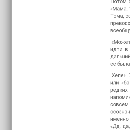
Потом с
«Мама, 
Тома, о
превос
всеобщу
«Может,
идти в
дальний
её была
Хелен. 
или «ба
редких 
напомин
совсем 
осознан
именно 
«Да, да