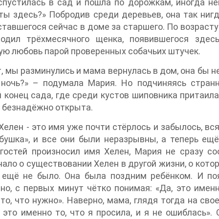
пустилась в сад и пошла по дорожкам, иногда не
ты здесь?» Побродив среди деревьев, она так ниг
ставшегося сейчас в доме за старшего. По возраст
ходил трёхмесячного щенка, появившегося здес
ю любовь парой проверенных собачьих штучек.
 мы разминулись и мама вернулась в дом, она бы не 
 ночь?» – подумала Мария. Но подчиняясь стран
 конец сада, где среди кустов шиповника притаилас
 безнадёжно открыта.
Хелен - это имя уже почти стёрлось и забылось, вс
бушка», и все они были неразрывны, а теперь ещё
гостей произносил имя Хелен, Мария не сразу со
ало о существовании Хелен в другой жизни, о котор
ещё не было. Она была поздним ребёнком. И появ
но, с первых минут чётко понимая: «Да, это именно
то, что нужно». Наверно, мама, глядя тогда на свое
, это именно то, что я просила, и я не ошиблась»