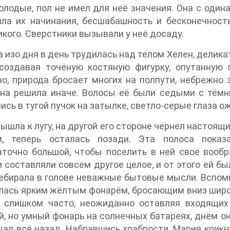
лодые, пол не имел для неё значения. Она с одина
яла их начинания, бесшабашность и бесконечност
икого. Сверстники вызывали у неё досаду.
 изо дня в день трудилась над телом Хелен, делика
 создавая точёную костяную фигурку, опутанную
о, природа бросает многих на полпути, небрежно 
она решила иначе. Волосы её были седыми с тём
ись в тугой пучок на затылке, светло-серые глаза 
ышла к лугу, на другой его стороне чернел настоящ
м, теперь осталась позади. Эта полоса пока
точно большой, чтобы поселить в ней своё вообр
 составляли совсем другое целое, и от этого ей бы
ебирала в голове неважные бытовые мысли. Вспомн
ась ярким жёлтым фонарём, бросающим вниз широк
и слишком часто, неожиданно оставляя входящих
, но умный фонарь на солнечных батареях, днём он 
ал всё назад. Набравшись храбрости, Мария крикн