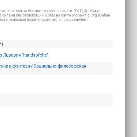
итать полностью бесплатно хорошие книги .TXT) 📗. Жанр:
нлайн без регистрации и SMS на сайте online-knigi.org (Online
ться с отзывами (комментариями) о произведении.
И)
р Львович "handsofche"
ика и фэнтези
/
Социально-философская