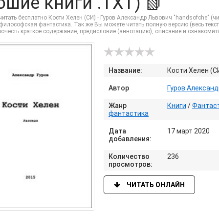
ошие книги .TXT) 📗
итать бесплатно Кости Хелен (СИ) - Гуров Александр Львович "handsofche" (ч
илософская фантастика. Так же Вы можете читать полную версию (весь текст) о
прочесть краткое содержание, предисловие (аннотацию), описание и ознакоми
Название:
Кости Хелен (С
Автор
Гуров Александ
Жанр
Книги
/
Фантаст
фантастика
Дата
17 март 2020
добавления:
Количество
236
просмотров:
ЧИТАТЬ ОНЛАЙН