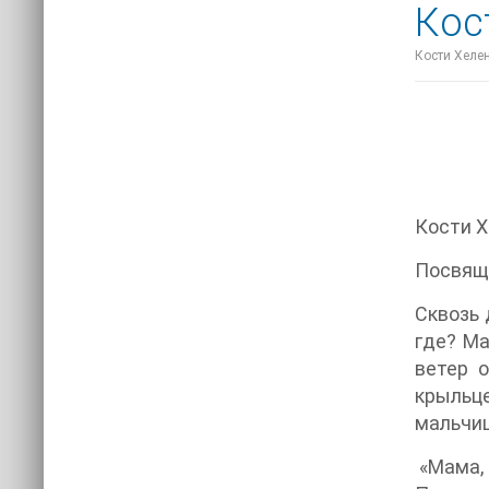
Кос
Кости Хелен
Кости 
Посвяща
Сквозь 
где? Ма
ветер о
крыльц
мальчиш
«Мама, 