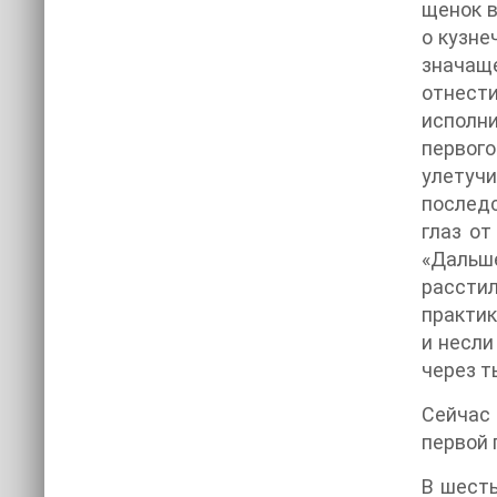
щенок в
о кузне
значаще
отнести
исполни
первог
улетучи
последс
глаз от
«Дальше
рассти
практик
и несли
через т
Сейчас 
первой 
В шесть