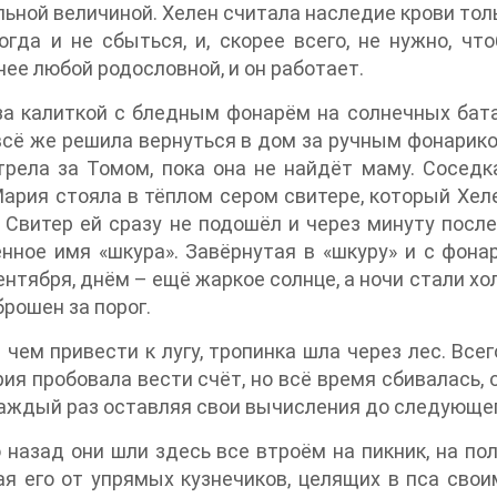
ьной величиной. Хелен считала наследие крови тол
огда и не сбыться, и, скорее всего, не нужно, ч
ее любой родословной, и он работает.
а калиткой с бледным фонарём на солнечных бата
сё же решила вернуться в дом за ручным фонарико
рела за Томом, пока она не найдёт маму. Соседка
ария стояла в тёплом сером свитере, который Хел
 Свитер ей сразу не подошёл и через минуту посл
нное имя «шкура». Завёрнутая в «шкуру» и с фона
ентября, днём – ещё жаркое солнце, а ночи стали х
рошен за порог.
чем привести к лугу, тропинка шла через лес. Всег
ия пробовала вести счёт, но всё время сбивалась, о
каждый раз оставляя свои вычисления до следующег
назад они шли здесь все втроём на пикник, на пол
я его от упрямых кузнечиков, целящих в пса свои