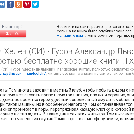
Вы автор?
Все книги на сайте размещаются его пол
если Ваша книга была опубликована без 
Жалоба
Напишите нам
, и мы в срочном порядке 
 Хелен (СИ) - Гуров Александр Льво
остью бесплатно хорошие книги .TX
 (СИ) - Гуров Александр Львович "handsofche" (читать полностью бесплатно хо
сандр Львович "handsofche"
, читайте бесплатно онлайн на сайте электронной би
оты Том иногда заходит в местный клуб, чтобы побыть рядом с н
 не сможет сказать привет, смотрит на них, плохих и хороших, они
 дома, во время которой удобный современный ему автомобиль н
ри такой машины, но в особенную непогоду Том останавливается, 
 снег проникает в поры, перетряхивая каждую клетку, в которой
оршер и стал ждать. В такие дни всех этих жильцов Том выгоняет н
ожество маленьких глупых Томов, орёт в атмосферу земли, валяяс