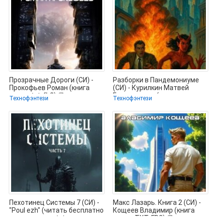
Прозрачные Дороги (СИ) -
Разборки в Пандемониуме
Прокофьев Роман (книга
(СИ) - Курилкин Матвей
жизни txt, fb2) 📗
Геннадьевич (читать книги
Технофэнтези
Технофэнтези
без
Пехотинец Системы 7 (СИ) -
Макс Лазарь. Книга 2 (СИ) -
"Poul ezh" (читать бесплатно
Кощеев Владимир (книга