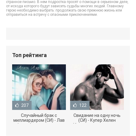
странное письмо. В нем подростка просят о помощи в серьезном деле,
от исхода которого будут зависеть судьбы многих людей. Главному
герою необходимо выбрать: продолжать свою прежнюю жизнь или
отправиться на встречу с опасными приключениями.
Топ рейтинга
207
122
Случайный брак с
Свидание на одну ночь
миллиардером (СИ) - Лав
(СИ) - Купер Хелен
Агата (полная версия
(бесплатные серии книг
книги TXT) 📗
.txt) 📗