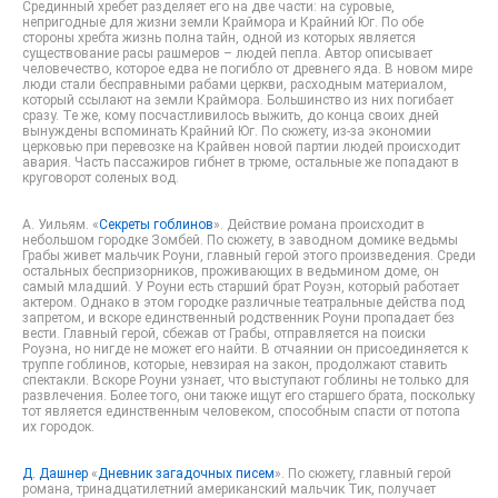
Срединный хребет разделяет его на две части: на суровые,
непригодные для жизни земли Краймора и Крайний Юг. По обе
стороны хребта жизнь полна тайн, одной из которых является
существование расы рашмеров – людей пепла. Автор описывает
человечество, которое едва не погибло от древнего яда. В новом мире
люди стали бесправными рабами церкви, расходным материалом,
который ссылают на земли Краймора. Большинство из них погибает
сразу. Те же, кому посчастливилось выжить, до конца своих дней
вынуждены вспоминать Крайний Юг. По сюжету, из-за экономии
церковью при перевозке на Крайвен новой партии людей происходит
авария. Часть пассажиров гибнет в трюме, остальные же попадают в
круговорот соленых вод.
А. Уильям. «
Секреты гоблинов
». Действие романа происходит в
небольшом городке Зомбей. По сюжету, в заводном домике ведьмы
Грабы живет мальчик Роуни, главный герой этого произведения. Среди
остальных беспризорников, проживающих в ведьмином доме, он
самый младший. У Роуни есть старший брат Роуэн, который работает
актером. Однако в этом городке различные театральные действа под
запретом, и вскоре единственный родственник Роуни пропадает без
вести. Главный герой, сбежав от Грабы, отправляется на поиски
Роуэна, но нигде не может его найти. В отчаянии он присоединяется к
труппе гоблинов, которые, невзирая на закон, продолжают ставить
спектакли. Вскоре Роуни узнает, что выступают гоблины не только для
развлечения. Более того, они также ищут его старшего брата, поскольку
тот является единственным человеком, способным спасти от потопа
их городок.
Д. Дашнер
«
Дневник загадочных писем
». По сюжету, главный герой
романа, тринадцатилетний американский мальчик Тик, получает