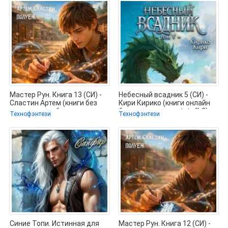
Мастер Рун. Книга 13 (СИ) -
Небесный всадник 5 (СИ) -
Сластин Артем (книги без
Кири Кирико (книги онлайн
регистрации бесплатно
бесплатно серия .txt, .fb2)
Технофэнтези
Технофэнтези
Синие Топи. Истинная для
Мастер Рун. Книга 12 (СИ) -