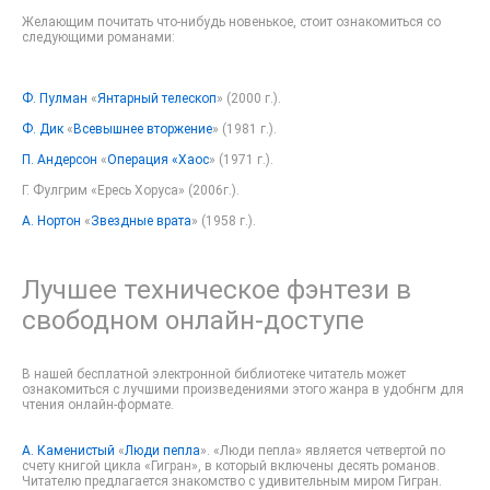
Желающим почитать что-нибудь новенькое, стоит ознакомиться со
следующими романами:
Ф. Пулман
«
Янтарный телескоп
» (2000 г.).
Ф. Дик
«
Всевышнее вторжение
» (1981 г.).
П. Андерсон
«
Операция «Хаос
» (1971 г.).
Г. Фулгрим «Ересь Хоруса» (2006г.).
А. Нортон
«
Звездные врата
» (1958 г.).
Лучшее техническое фэнтези в
свободном онлайн-доступе
В нашей бесплатной электронной библиотеке читатель может
ознакомиться с лучшими произведениями этого жанра в удобнгм для
чтения онлайн-формате.
А. Каменистый
«
Люди пепла
». «Люди пепла» является четвертой по
счету книгой цикла «Гигран», в который включены десять романов.
Читателю предлагается знакомство с удивительным миром Гигран.