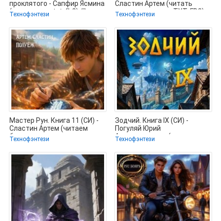
проклятого - Сапфир Ясмина
Сластин Артем (читать
(версия книг txt, fb2) 📗
книги полностью TXT, FB2)
Технофэнтези
Технофэнтези
📗
Мастер Рун. Книга 11 (СИ) -
Зодчий. Книга IX (СИ) -
Сластин Артем (читаем
Погуляй Юрий
бесплатно книги полностью
Александрович (книги
Технофэнтези
Технофэнтези
регистрация онлайн