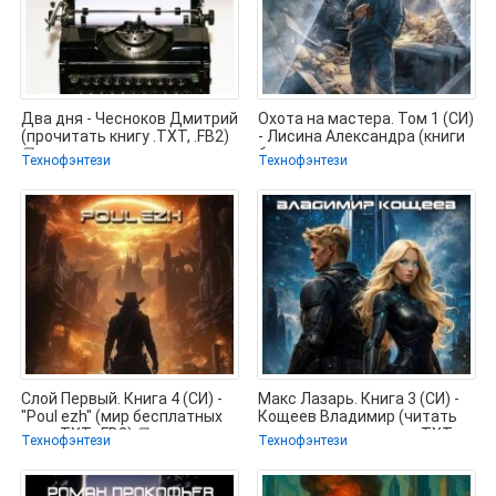
Два дня - Чесноков Дмитрий
Охота на мастера. Том 1 (СИ)
(прочитать книгу .TXT, .FB2)
- Лисина Александра (книги
📗
бесплатно полные версии
Технофэнтези
Технофэнтези
Слой Первый. Книга 4 (СИ) -
Макс Лазарь. Книга 3 (СИ) -
"Poul ezh" (мир бесплатных
Кощеев Владимир (читать
книг .TXT, .FB2) 📗
полную версию книги TXT,
Технофэнтези
Технофэнтези