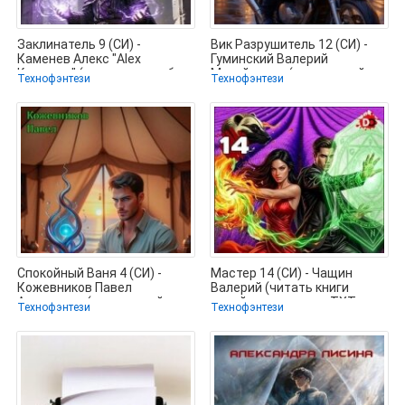
Заклинатель 9 (СИ) -
Вик Разрушитель 12 (СИ) -
Каменев Алекс "Alex
Гуминский Валерий
Kamenev" (лучшие книги без
Михайлович (книги онлайн
Технофэнтези
Технофэнтези
регистрации
txt, fb2) 📗
Спокойный Ваня 4 (СИ) -
Мастер 14 (СИ) - Чащин
Кожевников Павел
Валерий (читать книги
Андреевич (книги онлайн
онлайн полностью .TXT,
Технофэнтези
Технофэнтези
бесплатно
.FB2) 📗