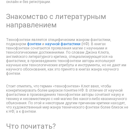
онлайн и без регистрации.
Знакомство с литературным
направлением
Технофэнтези является специфическим жанром фантастики,
поджанром
фэнтези
и
научной фантастики
(НФ). В книгах
технофэнтези сочетаются проявления магии с научными и
технологическими достижениями. По словам Джона Клюта,
английского литературного критика, специализирующегося на
фантастике, в произведениях технофэнтези авторы используют
научные или технологические атрибуты и инструменты, но не дают им
научного обоснования, как это принято в книгах жанра научного
фэнтези.
Стоит отметить, что термин «технофэнтези» Клют ввел, чтобы
конкретизировать более широкое понятие НФ. В отличие от научной
фантастики в произведениях технофэнтези авторы сочетают науку и
технику и несовместимую с ней магию без какого-либо квазинаучного
объяснения. По этой и некоторым другим причинам критики находят,
что художественный мир жанра технического фэнтези более близок не
к НФ, а к фэнтези.
Что почитать?