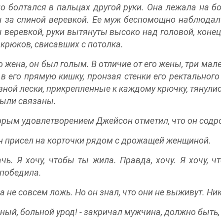
о болтался в пальцах другой руки. Она лежала на бо
 за спиной веревкой. Ее муж беспомощно наблюдал
 веревкой, руки вытянуты высоко над головой, конец
крюков, свисавших с потолка.
го жена, он был голым. В отличие от его жены, три 
 в его прямую кишку, пронзая стенки его ректальног
ной лески, прикрепленные к каждому крючку, тянулись
ыли связаны.
орым удовлетворением Джейсон отметил, что он содро
 присел на корточки рядом с дрожащей женщиной.
ачь. Я хочу, чтобы ты жилa. Правда, хочу. Я хочу, 
победила.
а не совсем ложь. Но он знал, что они не выживут. Ни
баный, больной урод! - закричал мужчина, должно быть