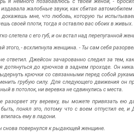
ерь я немного позабавлюсь с твоей женой, - броси
 издавала жалобные звуки, как сбитая автомобилем к
 докажешь мне, что любовь, которую ты испытываеш
ешь своей плоти, тогда я оставлю вас обоих в живых.
гко слетела с его губ, и он встал над перепуганной же
ай этого, - всхлипнула женщина. - Ты сам себя разорв
не ответил. Джейсон зачарованно следил за тем, как
я дотянуться до крючков в заднем проходе. Он ника
ыдернуть крючки со связанными перед собой руками.
менить грубую силу. Для следующего движения он про
ный в потолок, ни веревка не сдвинулись с места.
е разорвет эту веревку, вы можете привязать ею да
быть, понял это, потому что с воем отпустил еe, и
 впилась ему в ладони.
 снова повернулся к рыдающей женщине.