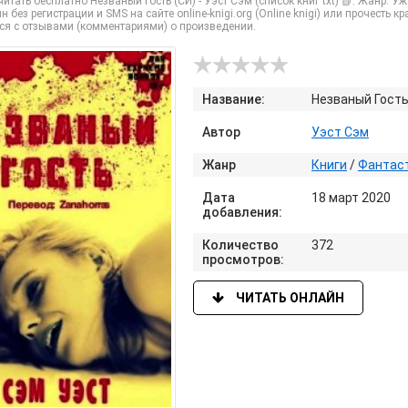
итать бесплатно Незваный Гость (СИ) - Уэст Сэм (список книг txt) 📗. Жанр: 
йн без регистрации и SMS на сайте online-knigi.org (Online knigi) или прочесть
ся с отзывами (комментариями) о произведении.
Название:
Незваный Гость
Автор
Уэст Сэм
Жанр
Книги
/
Фантаст
Дата
18 март 2020
добавления:
Количество
372
просмотров:
ЧИТАТЬ ОНЛАЙН