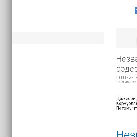
Незва
соде
Незваный Го
библиотеки o
Джейсон Д
Корнуолле
Потому что
Нез