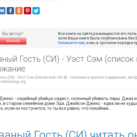
Вы автор?
Все книги на сайте размещаются его пол
если Ваша книга была опубликована без 
Жалоба
Напишите нам
, и мы в срочном порядке 
ный Гость (СИ) - Уэст Сэм (список к
ржание
сть (СИ) - Уэст Сэм (список книг txt) 📗 - описание и краткое содержание, авто
nline-knigi.org
жекс - серийный убийца-садист, склонный убивать пары. Джаз 
, в старом семейном доме Эда. Джейсон Джекс - едва ли не худши
, если он постучится, то ты все равно, что покойник...
ваный Гость (СИ) читать о