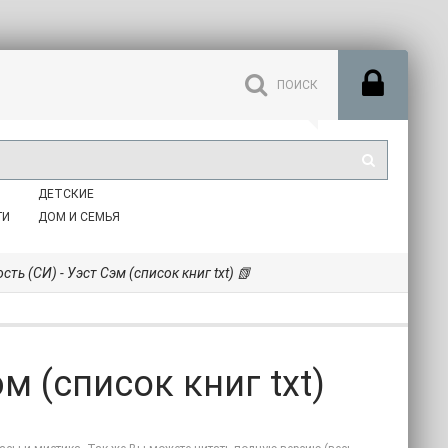
ДЕТСКИЕ
ГИ
ДОМ И СЕМЬЯ
ть (СИ) - Уэст Сэм (список книг txt) 📗
м (список книг txt)