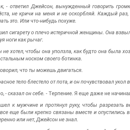
так, - ответил Джейсон, вынужденный говорить гро
ста, не кричи на меня и не оскорбляй. Каждый раз, 
лать это. Или что-нибудь похуже.
шил сигарету о плечо истеричной женщины. Она взвыла
уя ноги как рычаг.
 не хотел, чтобы она уползла, как будто она была хо
 стальным носком своего ботинка.
 говорил, что ты можешь двигаться.
расное тело блестело от пота, и он почувствовал укол
о,
- сказал он себе. -
Терпение. Я еще даже не начина
шел к мужчине и протянул руку, чтобы разрезать ве
 все еще были крепко связаны вместе и опустились 
еренно или нет, Джейсон не знал.