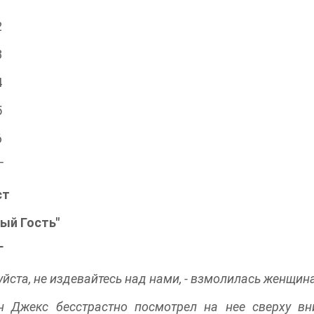
2
3
4
5
6
Г
ст
ый Гость"
Г
уйста, нe издевайтесь над нами, - взмолилась женщи
 Джекс бесстрастно посмотрел на нее сверху вни