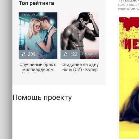
Тут можно ч
Топ рейтинга
текст) онла
ознакомить
209
122
Случайный брак с
Свидание на одну
миллиардером
ночь (СИ) - Купер
(СИ) - Лав Агата
Хелен
(полная версия
(бесплатные
книги TXT) 📗
серии книг .txt) 📗
Помощь проекту