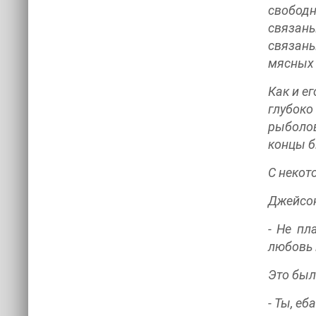
свободн
связаны
связаны
мясных 
Как и е
глубоко
рыболов
концы б
C некот
Джейсон
- Не пл
любовь 
Это был
- Ты, е