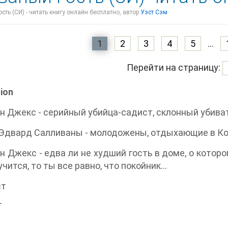
сть (СИ) - читать книгу онлайн бесплатно, автор
Уэст Сэм
1
2
3
4
5
...
Перейти на страницу:
ion
 Джекс - серийный убийца-садист, склонный убива
Эдвард Салливаны - молодожены, отдыхающие в Ко
 Джекс - едва ли не худший гость в доме, о которо
чится, то ты все равно, что покойник...
ст
Г
1