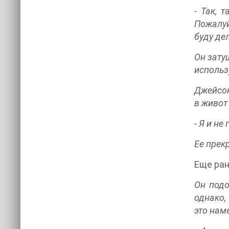
- Так, 
Пожалуй
буду де
Он зату
использ
Джейсон
в живот
- Я и не
Ее прек
Еще ран
Он подо
однако,
это нам