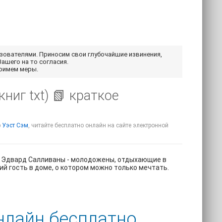
ьзователями. Приносим свои глубочайшие извинения,
Вашего на то согласия.
примем меры.
ниг txt) 📗 краткое
р
Уэст Сэм
, читайте бесплатно онлайн на сайте электронной
и Эдвард Салливаны - молодожены, отдыхающие в
й гость в доме, о котором можно только мечтать.
нлайн бесплатно