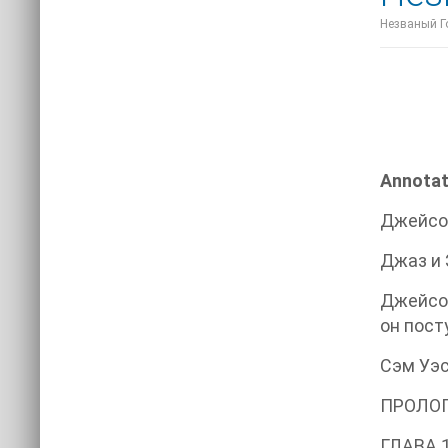
Незваный Го
Annotat
Джейсон
Джаз и 
Джейсон
он посту
Сэм Уэ
ПРОЛО
ГЛАВА 