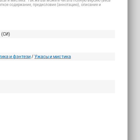
Ужасы и мистика. Так же Вы можете читать полную версию (весь
 краткое содержание, предисловие (аннотацию), описание и
 (СИ)
ика и фэнтези
/
Ужасы и мистика