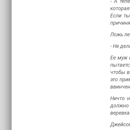
- А теп
которая
Если ты
причиня
Ложь ле
- Не дел
Ее муж 
пытаетс
чтобы в
это при
ввинчен
Ничто н
должно 
веревка
Джейсон