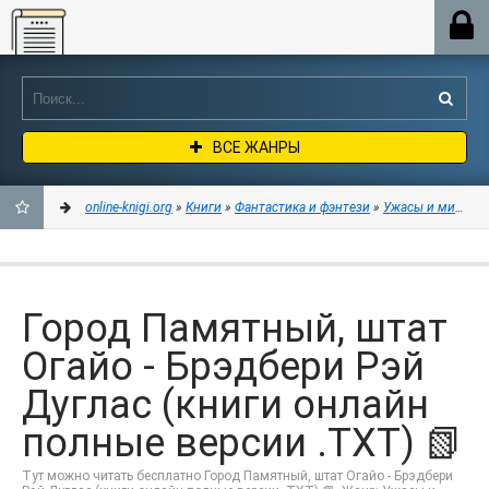
Online-knigi.org
ВСЕ ЖАНРЫ
online-knigi.org
»
Книги
»
Фантастика и фэнтези
»
Ужасы и мистика
ДОБАВИТЬ
В
Город Памятный, штат
ЗАКЛАДКИ
Огайо - Брэдбери Рэй
Дуглас (книги онлайн
полные версии .TXT) 📗
Тут можно читать бесплатно Город Памятный, штат Огайо - Брэдбери