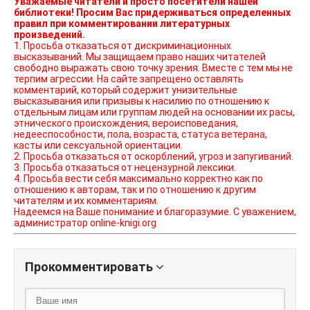
Уважаемые читатели и просто посетители нашей
библиотеки! Просим Вас придерживаться определенных
правил при комментировании литературных
произведений.
1. Просьба отказаться от дискриминационных
высказываний. Мы защищаем право наших читателей
свободно выражать свою точку зрения. Вместе с тем мы не
терпим агрессии. На сайте запрещено оставлять
комментарий, который содержит унизительные
высказывания или призывы к насилию по отношению к
отдельным лицам или группам людей на основании их расы,
этнического происхождения, вероисповедания,
недееспособности, пола, возраста, статуса ветерана,
касты или сексуальной ориентации.
2. Просьба отказаться от оскорблений, угроз и запугиваний.
3. Просьба отказаться от нецензурной лексики.
4. Просьба вести себя максимально корректно как по
отношению к авторам, так и по отношению к другим
читателям и их комментариям.
Надеемся на Ваше понимание и благоразумие. С уважением,
администратор online-knigi.org
Прокомментировать