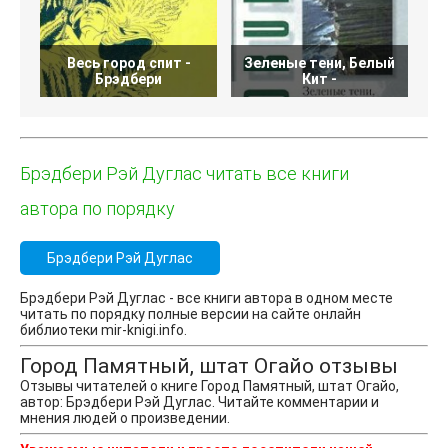
Весь город спит -
Зеленые тени, Белый
Г
Брэдбери
Кит -
Брэдбери Рэй Дуглас читать все книги
автора по порядку
Брэдбери Рэй Дуглас
Брэдбери Рэй Дуглас - все книги автора в одном месте
читать по порядку полные версии на сайте онлайн
библиотеки mir-knigi.info.
Город Памятный, штат Огайо отзывы
Отзывы читателей о книге Город Памятный, штат Огайо,
автор: Брэдбери Рэй Дуглас. Читайте комментарии и
мнения людей о произведении.