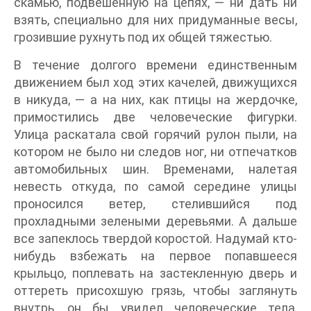
скамью, подвешенную на цепях, — ни дать ни
взять, специально для них придуманные весы,
грозившие рухнуть под их общей тяжестью.
В течение долгого времени единственным
движением был ход этих качелей, движущихся
в никуда, — а на них, как птицы на жердочке,
примостились две человеческие фигурки.
Улица раскатала свой горячий рулон пыли, на
котором не было ни следов ног, ни отпечатков
автомобильных шин. Временами, налетая
невесть откуда, по самой середине улицы
проносился ветер, стелившийся под
прохладными зелеными деревьями. А дальше
все запеклось твердой коростой. Надумай кто-
нибудь взбежать на первое попавшееся
крыльцо, поплевать на застекленную дверь и
оттереть присохшую грязь, чтобы заглянуть
внутрь, он бы увидел человеческие тела,