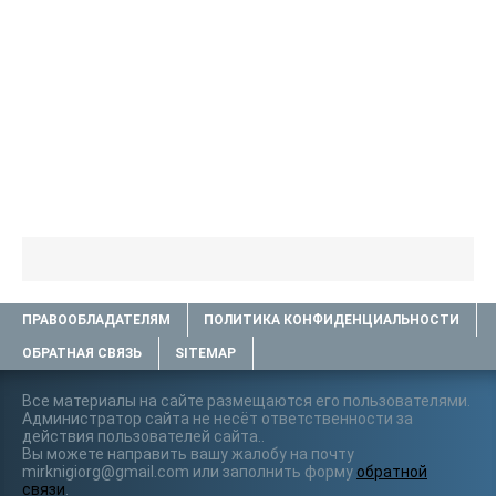
ПРАВООБЛАДАТЕЛЯМ
ПОЛИТИКА КОНФИДЕНЦИАЛЬНОСТИ
ОБРАТНАЯ СВЯЗЬ
SITEMAP
Все материалы на сайте размещаются его пользователями.
Администратор сайта не несёт ответственности за
действия пользователей сайта..
Вы можете направить вашу жалобу на почту
mirknigiorg@gmail.com или заполнить форму
обратной
связи
.