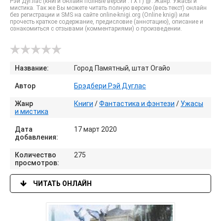
Рэй Дуглас (книги онлайн полные версии .TXT) 📗. Жанр: Ужасы и
мистика. Так же Вы можете читать полную версию (весь текст) онлайн
без регистрации и SMS на сайте online-knigi.org (Online knigi) или
прочесть краткое содержание, предисловие (аннотацию), описание и
ознакомиться с отзывами (комментариями) о произведении.
Название:
Город Памятный, штат Огайо
Автор
Брэдбери Рэй Дуглас
Жанр
Книги
/
Фантастика и фэнтези
/
Ужасы
и мистика
Дата
17 март 2020
добавления:
Количество
275
просмотров:
ЧИТАТЬ ОНЛАЙН