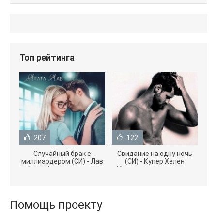
Топ рейтинга
207
122
Случайный брак с
Свидание на одну ночь
миллиардером (СИ) - Лав
(СИ) - Купер Хелен
Агата (полная версия
(бесплатные серии книг
книги TXT) 📗
.txt) 📗
Помощь проекту