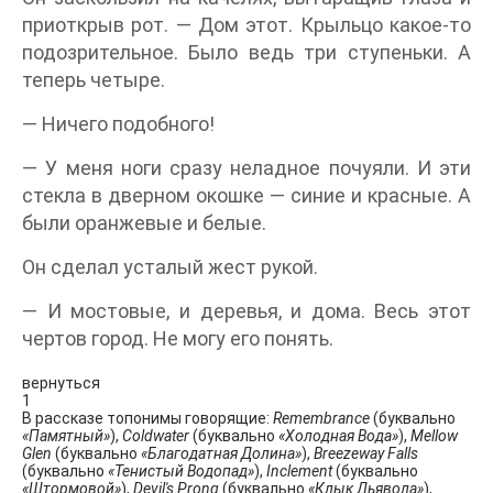
приоткрыв рот. — Дом этот. Крыльцо какое-то
подозрительное. Было ведь три ступеньки. А
теперь четыре.
— Ничего подобного!
— У меня ноги сразу неладное почуяли. И эти
стекла в дверном окошке — синие и красные. А
были оранжевые и белые.
Он сделал усталый жест рукой.
— И мостовые, и деревья, и дома. Весь этот
чертов город. Не могу его понять.
вернуться
1
В рассказе топонимы говорящие:
Remembrance
(буквально
«Памятный»
),
Coldwater
(буквально
«Холодная Вода»
),
Mellow
Glen
(буквально
«Благодатная Долина»
),
Breezeway Falls
(буквально
«Тенистый Водопад»
),
Inclement
(буквально
«Штормовой»
),
Devil's Prong
(буквально
«Клык Дьявола»
),