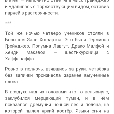
мётел! — непонятно ответила мисс Грейнджер
и удалилась с торжествующим видом, оставив
парней в растерянности.
***
Той же ночью четверо учеников стояли в
Большом Зале Хогвартса. Это были Гермиона
Грейнджер, Полумна Лавгут, Драко Малфой и
Хейди Макэвой — шестикурсница с
Хаффлпаффа.
Ровно в полночь, взявшись за руки, четвёрка
без запинки произнесла заранее выученные
слова.
В воздухе над их головами что-то вспыхнуло,
заклубился мерцающий туман, и в нём
показался дремучий ночной лес и поляна, на
которой пылал яркий костёр. Языки огня на