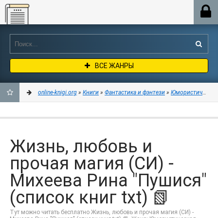
Online-knigi.org
ВСЕ ЖАНРЫ
online-knigi.org
»
Книги
»
Фантастика и фэнтези
»
Юмористическая
ДОБАВИТЬ
В
Жизнь, любовь и
ЗАКЛАДКИ
прочая магия (СИ) -
Михеева Рина "Пушися"
(список книг txt) 📗
Тут можно читать бесплатно Жизнь, любовь и прочая магия (СИ) -