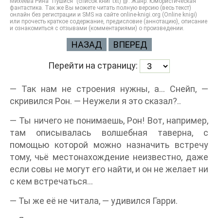
Михеева Рина "Пушися" (список книг txt) 📗. Жанр: Юмористическая
фантастика. Так же Вы можете читать полную версию (весь текст)
онлайн без регистрации и SMS на сайте online-knigi.org (Online knigi)
или прочесть краткое содержание, предисловие (аннотацию), описание
и ознакомиться с отзывами (комментариями) о произведении.
НАЗАД
ВПЕРЕД
Перейти на страницу:
— Так нам не строения нужны, а… Снейп, —
скривился Рон. — Неужели я это сказал?..
— Ты ничего не понимаешь, Рон! Вот, например,
там описывалась волшебная таверна, с
помощью которой можно назначить встречу
тому, чьё местонахождение неизвестно, даже
если совы не могут его найти, и он не желает ни
с кем встречаться…
— Ты же её не читала, — удивился Гарри.