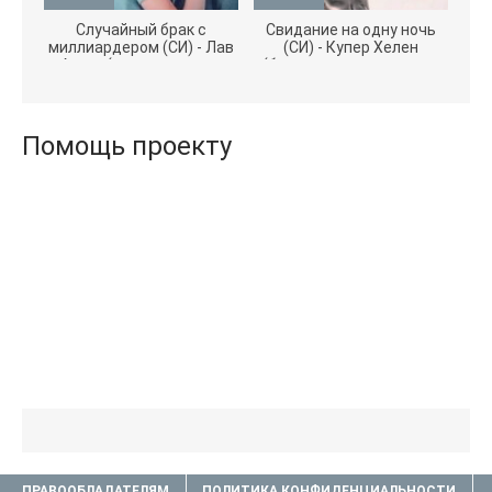
Случайный брак с
Свидание на одну ночь
миллиардером (СИ) - Лав
(СИ) - Купер Хелен
Агата (полная версия
(бесплатные серии книг
книги TXT) 📗
.txt) 📗
Помощь проекту
ПРАВООБЛАДАТЕЛЯМ
ПОЛИТИКА КОНФИДЕНЦИАЛЬНОСТИ