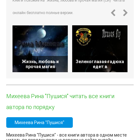
Книги похожие на "Жизнь, любовь и прочая магия (СИ)" читать
онлайн бесплатно полные версии.
Жизнь, любовь и
Зеленоглазая гадюка
С
прочая магия
едет в
Михеева Рина "Пушися" читать все книги
автора по порядку
Михеева Рина "Пушися"
Михеева Рина "Пушися" - все книги автора в одном месте