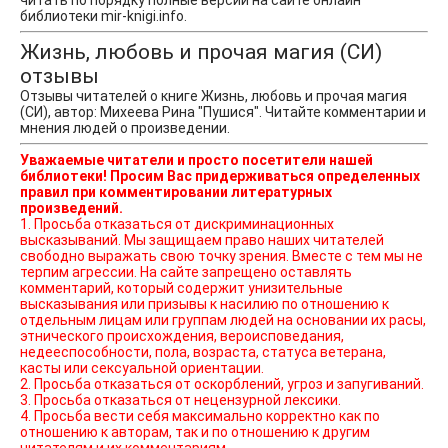
читать по порядку полные версии на сайте онлайн
библиотеки mir-knigi.info.
Жизнь, любовь и прочая магия (СИ)
отзывы
Отзывы читателей о книге Жизнь, любовь и прочая магия
(СИ), автор: Михеева Рина "Пушися". Читайте комментарии и
мнения людей о произведении.
Уважаемые читатели и просто посетители нашей
библиотеки! Просим Вас придерживаться определенных
правил при комментировании литературных
произведений.
1. Просьба отказаться от дискриминационных
высказываний. Мы защищаем право наших читателей
свободно выражать свою точку зрения. Вместе с тем мы не
терпим агрессии. На сайте запрещено оставлять
комментарий, который содержит унизительные
высказывания или призывы к насилию по отношению к
отдельным лицам или группам людей на основании их расы,
этнического происхождения, вероисповедания,
недееспособности, пола, возраста, статуса ветерана,
касты или сексуальной ориентации.
2. Просьба отказаться от оскорблений, угроз и запугиваний.
3. Просьба отказаться от нецензурной лексики.
4. Просьба вести себя максимально корректно как по
отношению к авторам, так и по отношению к другим