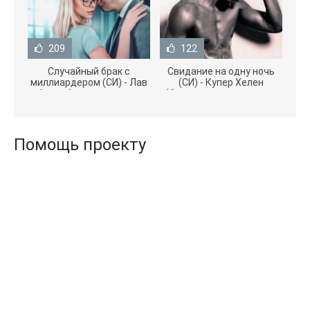
209
122
Случайный брак с
Свидание на одну ночь
миллиардером (СИ) - Лав
(СИ) - Купер Хелен
Агата (полная версия
(бесплатные серии книг
книги TXT) 📗
.txt) 📗
Помощь проекту