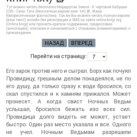
Тут можно читать бесплатно Маршрутом Земля - К чертовой Бабушке
(СИ) - Сван Тата (бесплатные версии книг .txt) 📗. Жанр:
Юмористическая фантастика. Так же Вы можете читать полную версию
(весь текст) онлайн без регистрации и SMS на сайте online-knigi.org
(Online knigi) или прочесть краткое содержание, предисловие
(аннотацию), описание и ознакомиться с отзывами (комментариями) о
произведении.
НАЗАД
ВПЕРЕД
Перейти на страницу:
Его зарок против него и сыграл. Борх как почуял
Провидицу, грешным делом понадеялся, не по
его душу, да только сразу к воде бросился, со
скал спустился и к камням прижался. Может
пронесет. А когда свист Ночных Ведьм
услышал, бросился бежать изо всех сил.
Провидица долго видеть не может, устает
быстро. Один раз место указала и все. Одного
не учел. Ночным Ведьмам разрешили