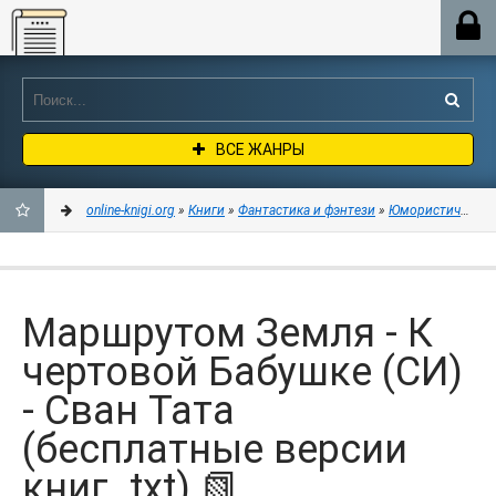
Online-knigi.org
ВСЕ ЖАНРЫ
online-knigi.org
»
Книги
»
Фантастика и фэнтези
»
Юмористическая
ДОБАВИТЬ
В
Маршрутом Земля - К
ЗАКЛАДКИ
чертовой Бабушке (СИ)
- Сван Тата
(бесплатные версии
книг .txt) 📗