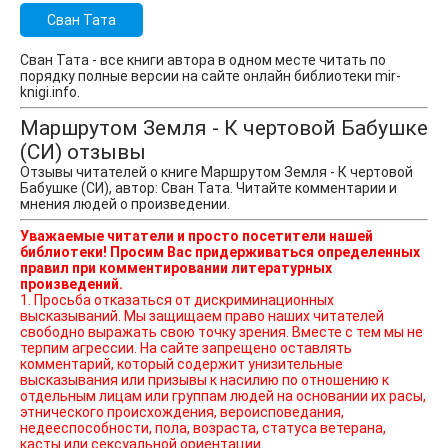
Сван Тата
Сван Тата - все книги автора в одном месте читать по
порядку полные версии на сайте онлайн библиотеки mir-
knigi.info.
Маршрутом Земля - К чертовой Бабушке
(СИ) отзывы
Отзывы читателей о книге Маршрутом Земля - К чертовой
Бабушке (СИ), автор: Сван Тата. Читайте комментарии и
мнения людей о произведении.
Уважаемые читатели и просто посетители нашей
библиотеки! Просим Вас придерживаться определенных
правил при комментировании литературных
произведений.
1. Просьба отказаться от дискриминационных
высказываний. Мы защищаем право наших читателей
свободно выражать свою точку зрения. Вместе с тем мы не
терпим агрессии. На сайте запрещено оставлять
комментарий, который содержит унизительные
высказывания или призывы к насилию по отношению к
отдельным лицам или группам людей на основании их расы,
этнического происхождения, вероисповедания,
недееспособности, пола, возраста, статуса ветерана,
касты или сексуальной ориентации.