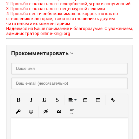
2. Просьба отказаться от оскорблений, угроз и запугиваний.
3. Просьба отказаться от нецензурной лексики.
4. Просьба вести себя максимально корректно как по
отношению к авторам, так и по отношению к другим
читателям и их комментариям.
Надеемся на Ваше понимание и благоразумие. С уважением,
администратор online-knigi.org
Прокомментировать
Полужирный
Курсив
Подчеркнутый
Зачеркнутый
Выравнивание
Нумерованный списо
Маркированный
Вставить
Вставить защищенную ссылку
Вставить смайлик
Вставка скрытого текста
Вставка цитаты
Вставка спойлера