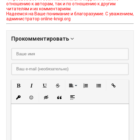
отношению к авторам, так и по отношению к другим
читателям и их комментариям.
Надеемся на Ваше понимание и благоразумие. С уважением,
администратор online-knigi.org
Прокомментировать
Полужирный
Курсив
Подчеркнутый
Зачеркнутый
Выравнивание
Нумерованный списо
Маркированный
Вставить
Вставить защищенную ссылку
Вставить смайлик
Вставка скрытого текста
Вставка цитаты
Вставка спойлера