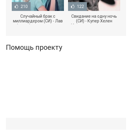
210
122
Случайный брак с
Свидание на одну ночь
миллиардером (СИ) - Лав
(СИ) - Купер Хелен
Агата (полная версия
(бесплатные серии книг
книги TXT) 📗
.txt) 📗
Помощь проекту