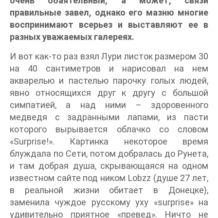
очень обаятельный, а может, связи
правильные завел, однако его мазню многие
воспринимают всерьез и выставляют ее в
разных уважаемых галереях.
И вот как-то раз взял Лури листок размером 30
на 40 сантиметров и нарисовал на нем
акварелью и пастелью парочку голых людей,
явно относящихся друг к другу с большой
симпатией, а над ними – здоровенного
медведя с задранными лапами, из пасти
которого вырывается облачко со словом
«Surprise!». Картинка некоторое время
блуждала по Сети, потом добралась до Рунета,
и там добрая душа, скрывающаяся на одном
известном сайте под ником Lobzz (душе 27 лет,
в реальной жизни обитает в Донецке),
заменила чуждое русскому уху «surprise» на
удивительно приятное «превед». Ничто не