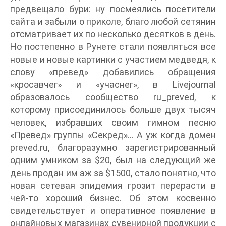
предвещало бури: ну посмеялись посетители
сайта и забыли о приколе, благо любой сетянин
отсматривает их по несколько десятков в день.
Но постепенно в Рунете стали появляться все
новые и новые картинки с участием медведя, к
слову «превед» добавились обращения
«кросавчег» и «учаснег», в Livejournal
образовалось сообщество ru_preved, к
которому присоединилось больше двух тысяч
человек, избравших своим гимном песню
«Превед» группы «Секред»… А уж когда домен
preved.ru, благоразумно зарегистрированный
одним умником за $20, был на следующий же
день продан им аж за $1500, стало понятно, что
новая сетевая эпидемия грозит перерасти в
чей-то хороший бизнес. Об этом косвенно
свидетельствует и оперативное появление в
онлайновых магазинах сувенирной продукции с