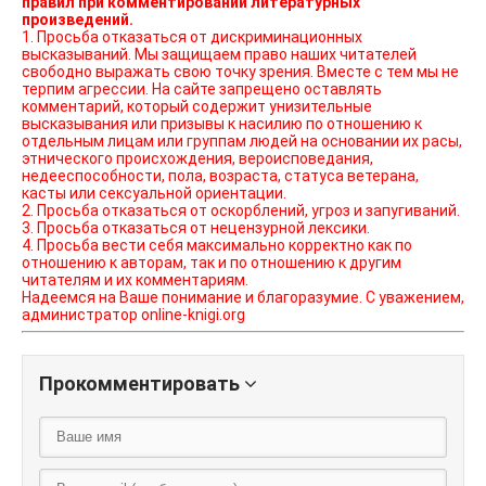
правил при комментировании литературных
произведений.
1. Просьба отказаться от дискриминационных
высказываний. Мы защищаем право наших читателей
свободно выражать свою точку зрения. Вместе с тем мы не
терпим агрессии. На сайте запрещено оставлять
комментарий, который содержит унизительные
высказывания или призывы к насилию по отношению к
отдельным лицам или группам людей на основании их расы,
этнического происхождения, вероисповедания,
недееспособности, пола, возраста, статуса ветерана,
касты или сексуальной ориентации.
2. Просьба отказаться от оскорблений, угроз и запугиваний.
3. Просьба отказаться от нецензурной лексики.
4. Просьба вести себя максимально корректно как по
отношению к авторам, так и по отношению к другим
читателям и их комментариям.
Надеемся на Ваше понимание и благоразумие. С уважением,
администратор online-knigi.org
Прокомментировать