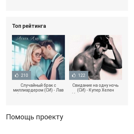
Топ рейтинга
210
122
Случайный брак с
Свидание на одну ночь
миллиардером (СИ) - Лав
(СИ) - Купер Хелен
Агата (полная версия
(бесплатные серии книг
книги TXT) 📗
.txt) 📗
Помощь проекту