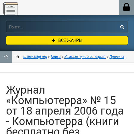
Online-knigi.org
ВСЕ ЖАНРЫ
online-knigi.org
»
Книги
»
Компьютеры и интернет
»
Прочая компь
ДОБАВИТЬ
В
Журнал
ЗАКЛАДКИ
«Компьютерра» № 15
от 18 апреля 2006 года
- Компьютерра (книги
бесплатно без