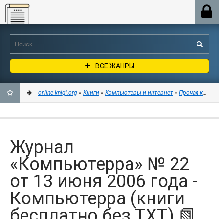
Online-knigi.org
ВСЕ ЖАНРЫ
online-knigi.org
»
Книги
»
Компьютеры и интернет
»
Прочая компь
ДОБАВИТЬ
В
Журнал
ЗАКЛАДКИ
«Компьютерра» № 22
от 13 июня 2006 года -
Компьютерра (книги
бесплатно без TXT) 📗