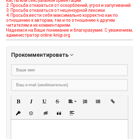
касты или сексуальной ориентации.
2. Просьба отказаться от оскорблений, угроз и запугиваний.
3. Просьба отказаться от нецензурной лексики.
4. Просьба вести себя максимально корректно как по
отношению к авторам, так и по отношению к другим
читателям и их комментариям.
Надеемся на Ваше понимание и благоразумие. С уважением,
администратор online-knigi.org
Прокомментировать
Полужирный
Курсив
Подчеркнутый
Зачеркнутый
Выравнивание
Нумерованный списо
Маркированный
Вставить
Вставить защищенную ссылку
Вставить смайлик
Вставка скрытого текста
Вставка цитаты
Вставка спойлера