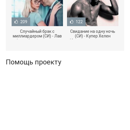
209
122
Случайный брак с
Свидание на одну ночь
миллиардером (СИ) - Лав
(СИ) - Купер Хелен
Агата (полная версия
(бесплатные серии книг
книги TXT) 📗
.txt) 📗
Помощь проекту