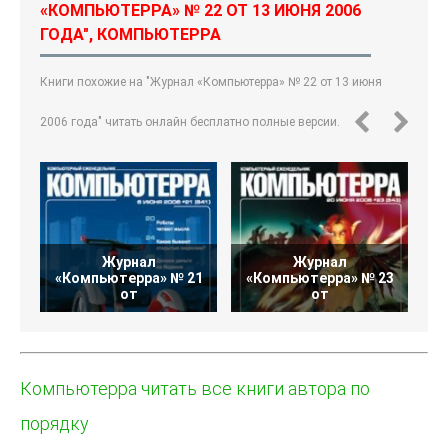
«КОМПЬЮТЕРРА» № 22 ОТ 13 ИЮНЯ 2006
ГОДА", КОМПЬЮТЕРРА
Книги похожие на "Журнал «Компьютерра» № 22 от 13 июня
2006 года" читать онлайн бесплатно полные версии.
Журнал
Журнал
«Компьютерра» № 21
«Компьютерра» № 23
«
от
от
Компьютерра читать все книги автора по
порядку