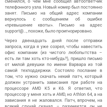
сменился, о чем мне сообщил автоответчик
телефонного узла. Новый номер был постоянно
занят. Письмо на общий адрес компании
вернулось с сообщением об ошибке
«превышение квоты». Письмо на адрес
support@…, похоже, было проигнорировано.
Через двенадцать дней после отправки
запроса, когда я уже созрел, чтобы навестить
офис компании (из чистого любопытства –
есть ли там хоть кто-нибудь?), пришло письмо
от милой девушки по имени Варвара из той
самой техподдержки. Состояло послание в
том, что нужно скачать некий патч, который
должен устранить зависания при работе на
процессоре AMD K5 и K6. Я ответил, что
процессор у меня хоть и AMD, но Athlon 64, а на
зависания я не жаловался. Патч, впрочем, на
всякий случай скачал, – разумеется, он не