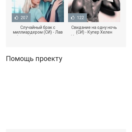
207
122
Случайный брак с
Свидание на одну ночь
миллиардером (СИ) - Лав
(СИ) - Купер Хелен
Агата (полная версия
(бесплатные серии книг
книги TXT) 📗
.txt) 📗
Помощь проекту