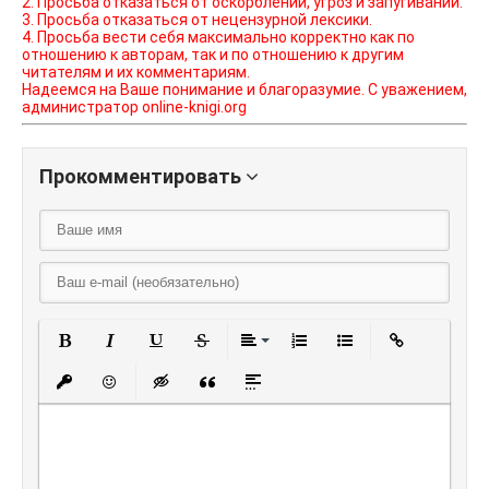
2. Просьба отказаться от оскорблений, угроз и запугиваний.
3. Просьба отказаться от нецензурной лексики.
4. Просьба вести себя максимально корректно как по
отношению к авторам, так и по отношению к другим
читателям и их комментариям.
Надеемся на Ваше понимание и благоразумие. С уважением,
администратор online-knigi.org
Прокомментировать
Полужирный
Курсив
Подчеркнутый
Зачеркнутый
Выравнивание
Нумерованный списо
Маркированный
Вставить
Вставить защищенную ссылку
Вставить смайлик
Вставка скрытого текста
Вставка цитаты
Вставка спойлера