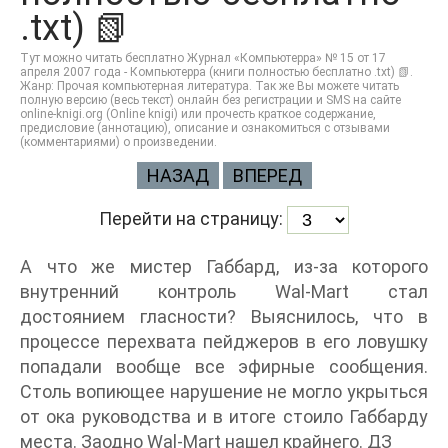
.txt) 📗
Тут можно читать бесплатно Журнал «Компьютерра» № 15 от 17
апреля 2007 года - Компьютерра (книги полностью бесплатно .txt) 📗.
Жанр: Прочая компьютерная литература. Так же Вы можете читать
полную версию (весь текст) онлайн без регистрации и SMS на сайте
online-knigi.org (Online knigi) или прочесть краткое содержание,
предисловие (аннотацию), описание и ознакомиться с отзывами
(комментариями) о произведении.
НАЗАД
ВПЕРЕД
Перейти на страницу:
А что же мистер Габбард, из-за которого
внутренний контроль Wal-Mart стал
достоянием гласности? Выяснилось, что в
процессе перехвата пейджеров в его ловушку
попадали вообще все эфирные сообщения.
Столь вопиющее нарушение не могло укрыться
от ока руководства и в итоге стоило Габбарду
места. Заодно Wal-Mart нашел крайнего. ДЗ