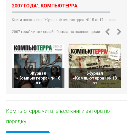
2007 ГОДА", КОМПЬЮТЕРРА
Книги похожие на "Журнал «Компьютерра» № 15 от 17 апреля
2007 года" читать онлайн бесплатно полные версии.
Журнал
Журнал
«Компьютерра» № 16
«Компьютерра» № 13
«
от
от
Компьютерра читать все книги автора по
порядку