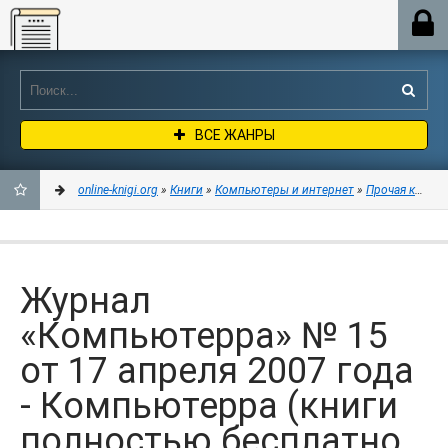
Online-knigi.org
ВСЕ ЖАНРЫ
online-knigi.org
»
Книги
»
Компьютеры и интернет
»
Прочая компь
ДОБАВИТЬ
В
Журнал
ЗАКЛАДКИ
«Компьютерра» № 15
от 17 апреля 2007 года
- Компьютерра (книги
полностью бесплатно