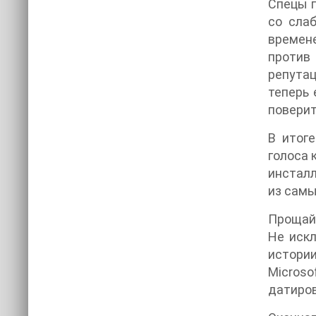
Спецы п
со сла
времене
против 
репута
теперь 
поверит,
В итог
голоса 
инсталл
из самы
Прощай,
Не искл
истории
Micros
датиров