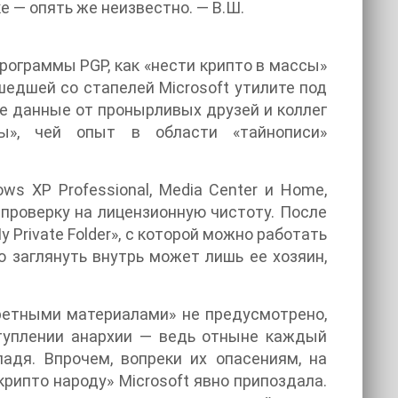
ке — опять же неизвестно. — В.Ш.
рограммы PGP, как «нести крипто в массы»
едшей со стапелей Microsoft утилите под
ые данные от пронырливых друзей и коллег
ы», чей опыт в области «тайнописи»
ws XP Professional, Media Center и Home,
роверку на лицензионную чистоту. После
Private Folder», с которой можно работать
о заглянуть внутрь может лишь ее хозяин,
ретными материалами» не предусмотрено,
туплении анархии — ведь отныне каждый
адя. Впрочем, вопреки их опасениям, на
рипто народу» Microsoft явно припоздала.