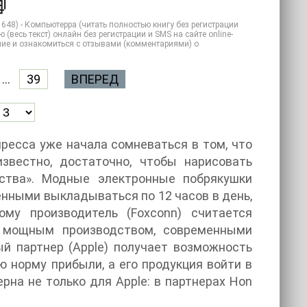

648) - Компьютерра (читать полностью книгу без регистрации
(весь текст) онлайн без регистрации и SMS на сайте online-
сание и ознакомиться с отзывами (комментариями) о
...
39
ВПЕРЕД
ресса уже начала сомневаться в том, что
известно, достаточно, чтобы нарисовать
дства». Модные электронные побрякушки
ными выкладываться по 12 часов в день,
му производитель (Foxconn) считается
с мощным производством, современными
й партнер (Apple) получает возможность
 норму прибыли, а его продукция войти в
рна не только для Apple: в партнерах Hon