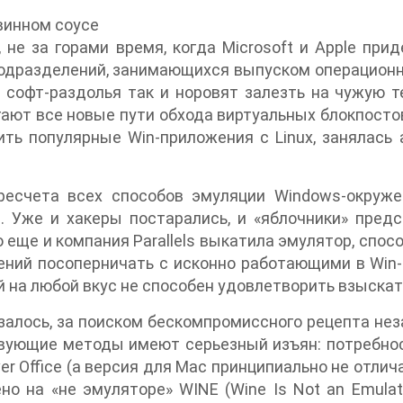
винном соусе
 не за горами время, когда Microsoft и Apple пр
одразделений, занимающихся выпуском операционны
 софт-раздолья так и норовят залезть на чужую т
ают все новые пути обхода виртуальных блокпостов
ть популярные Win-приложения с Linux, занялась ад
ресчета всех способов эмуляции Windows-окруже
. Уже и хакеры постарались, и «яблочники» пред
 еще и компания Parallels выкатила эмулятор, спо
ний посоперничать с исконно работающими в Win-с
 на любой вкус не способен удовлетворить взыскат
залось, за поиском бескомпромиссного рецепта не
вующие методы имеют серьезный изъян: потребнос
er Office (а версия для Mac принципиально не отлич
но на «не эмуляторе» WINE (Wine Is Not an Emula