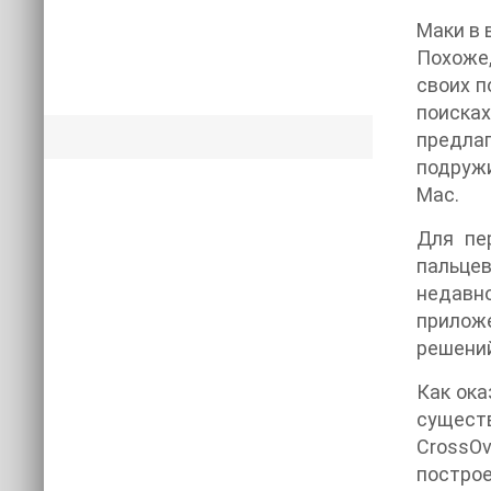
Маки в 
Похоже,
своих п
поисках
предлаг
подружи
Mac.
Для пе
пальцев
недавно
приложе
решений
Как ока
сущест
CrossOv
построе