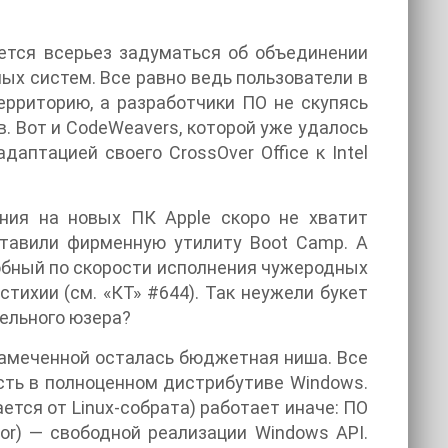
идется всерьез задуматься об объединении
х систем. Все равно ведь пользователи в
ерриторию, а разработчики ПО не скупясь
. Вот и CodeWeavers, которой уже удалось
аптацией своего CrossOver Office к Intel
ния на новых ПК Apple скоро не хватит
ставили фирменную утилиту Boot Camp. А
собный по скорости исполнения чужеродных
тихии (см. «КТ» #644). Так неужели букет
ельного юзера?
замеченной осталась бюджетная ниша. Все
ть в полноценном дистрибутиве Windows.
ается от Linux-собрата) работает иначе: ПО
tor) — свободной реализации Windows API.