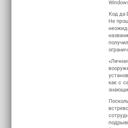
Windows
Код да
Не прош
неожида
названи
получи
огранич
«Личная
вооруже
установ
как с с
знающий
Посколь
встрев
сотруд
подрывн