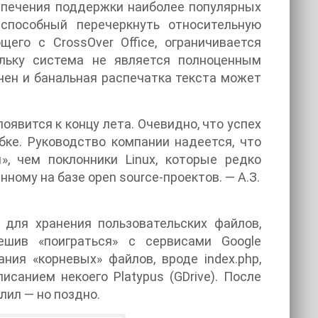
спечения поддержки наиболее популярных
способный перечеркнуть относительную
его с CrossOver Office, ограничивается
ольку система не является полноценным
нен и банальная распечатка текста может
появится к концу лета. Очевидно, что успех
ке. Руководство компании надеется, что
, чем поклонники Linux, которые редко
ому на базе open source-проектов. — А.З.
 для хранения пользовательских файлов,
ешив «поиграться» с сервисами Google
ия «корневых» файлов, вроде index.php,
описанием некоего Platypus (GDrive). После
лил — но поздно.