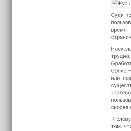
Судя по
пользов
время.
странич
Насколь
трудно
(«работ
GDrive 
или по
сущест
«сетев
пользов
скорее 
К слову
том, чт