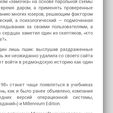
низм «замочка» на основе парольной схемы
 время даром, а применять проверенные
нанию многих юзеров, решающим фактором
еский, а психологический — подмоченная
глядывании за своими пользователями, а
 сердцах заметил один из скептиков, «кто
e?».
один лишь пшик: выслушав раздраженные
оль же неожиданно удалила со своего сайта
жет войти в редмондскую историю как один
 98» станет чаще появляться в учебниках
нь, как и было ранее объявлено, компания
едних версий операционной системы,
аний») и Millennium Edition.