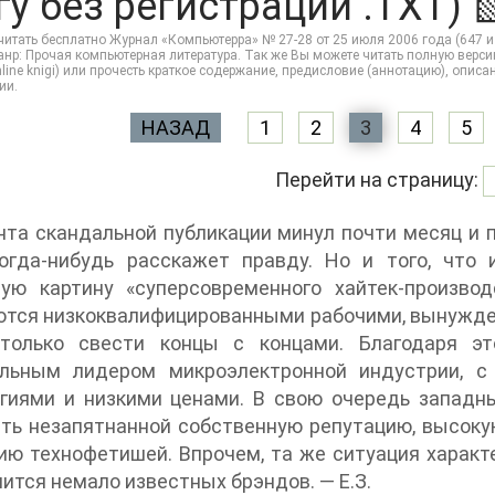
гу без регистрации .TXT) 
итать бесплатно Журнал «Компьютерра» № 27-28 от 25 июля 2006 года (647 и 
анр: Прочая компьютерная литература. Так же Вы можете читать полную версию 
Online knigi) или прочесть краткое содержание, предисловие (аннотацию), опи
ии.
НАЗАД
1
2
3
4
5
Перейти на страницу:
та скандальной публикации минул почти месяц и п
когда-нибудь расскажет правду. Но и того, что 
ную картину «суперсовременного хайтек-произво
тся низкоквалифицированными рабочими, вынужден
только свести концы с концами. Благодаря это
альным лидером микроэлектронной индустрии, 
гиями и низкими ценами. В свою очередь западны
ть незапятнанной собственную репутацию, высокую
ию технофетишей. Впрочем, та же ситуация характе
лится немало известных брэндов. — Е.З.