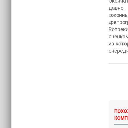
Окончат
давно.
«оконн
«ретрог
Вопреки
оценкам
из кото
очередн
ПОХОЖ
КОМП