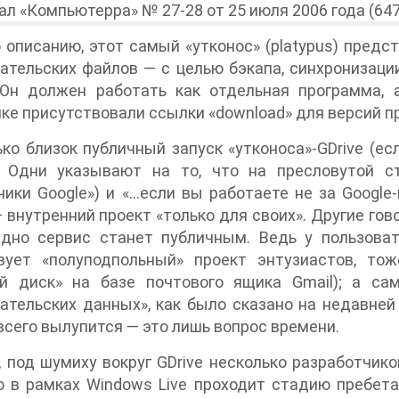
 описанию, этот самый «утконос» (platypus) пред
ательских файлов — с целью бэкапа, синхронизаци
 Он должен работать как отдельная программа, 
ке присутствовали ссылки «download» для версий пр
ко близок публичный запуск «утконоса»-GDrive (ес
. Одни указывают на то, что на пресловутой ст
ники Google») и «…если вы работаете не за Googl
— внутренний проект «только для своих». Другие гов
здно сервис станет публичным. Ведь у пользоват
вует «полуподпольный» проект энтузиастов, тож
ой диск» на базе почтового ящика Gmail); а са
ательских данных», как было сказано на недавней
всего вылупится — это лишь вопрос времени.
, под шумиху вокруг GDrive несколько разработчико
о в рамках Windows Live проходит стадию пребета