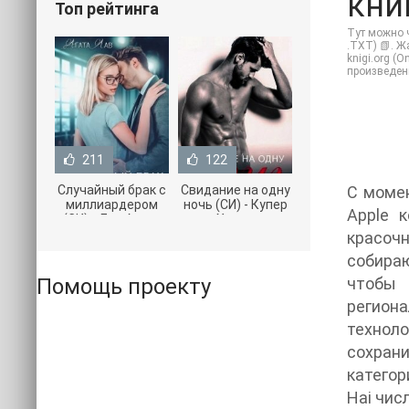
кни
Топ рейтинга
Тут можно ч
.TXT) 📗. Ж
knigi.org (
произведен
211
122
Случайный брак с
Свидание на одну
С момен
миллиардером
ночь (СИ) - Купер
Apple 
(СИ) - Лав Агата
Хелен
(полная версия
(бесплатные
красоч
книги TXT) 📗
серии книг .txt) 📗
собираю
Помощь проекту
чтобы 
регион
техноло
сохрани
категор
Hai чис