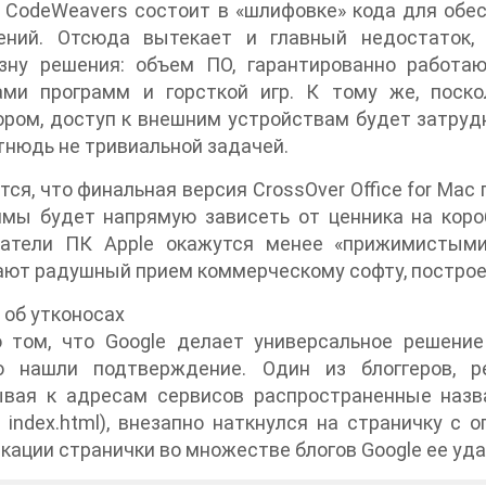
 CodeWeavers состоит в «шлифовке» кода для обе
ений. Отсюда вытекает и главный недостаток, 
зну решения: объем ПО, гарантированно работающ
ами программ и горсткой игр. К тому же, поск
ром, доступ к внешним устройствам будет затруд
тнюдь не тривиальной задачей.
ся, что финальная версия CrossOver Office for Mac 
мы будет напрямую зависеть от ценника на короб
ватели ПК Apple окажутся менее «прижимистыми»
ют радушный прием коммерческому софту, построенн
 об утконосах
о том, что Google делает универсальное решение
о нашли подтверждение. Один из блоггеров, р
вая к адресам сервисов распространенные назван
y, index.html), внезапно наткнулся на страничку с 
кации странички во множестве блогов Google ее уда