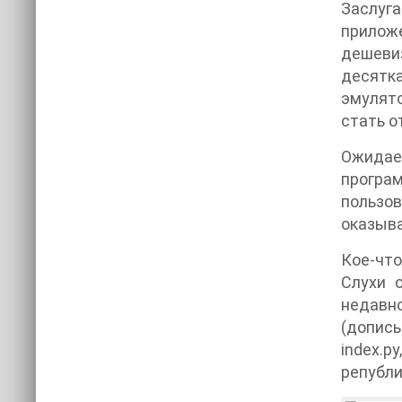
Заслуга
прилож
дешеви
десятк
эмулято
стать о
Ожидает
програм
пользо
оказыва
Кое-что
Слухи 
недавн
(дописы
index.p
републи