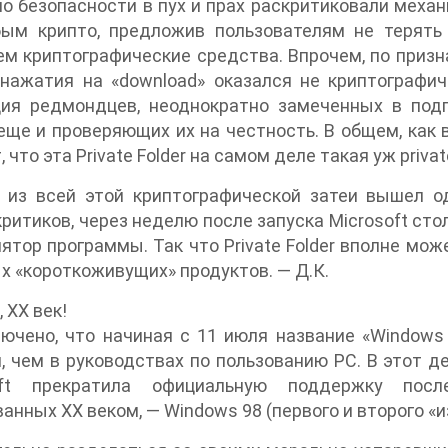
о безопасности в пух и прах раскритиковали меха
бым крипто, предложив пользователям не терять
м криптографические средства. Впрочем, по приз
нажатия на «download» оказался не криптографич
ция редмондцев, неоднократно замеченных в под
еще и проверяющих их на честность. В общем, как в
 что эта Private Folder на самом деле такая уж privat
е из всей этой криптографической затеи вышел 
критиков, через неделю после запуска Microsoft ст
ятор программы. Так что Private Folder вполне мо
х «короткоживущих» продуктов. — Д.К.
 XX век!
ючено, что начиная с 11 июля название «Windows
, чем в руководствах по пользованию PC. В этот де
oft прекратила официальную поддержку посл
анных XX веком, — Windows 98 (первого и второго «изд