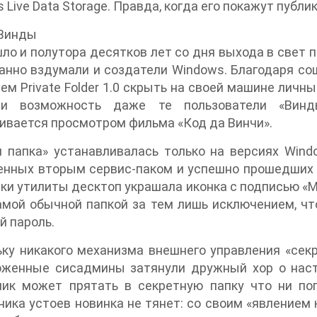
 Live Data Storage. Правда, когда его покажут публи
 Винды
ло и полутора десятков лет со дня выхода в свет п
нно вздумали и создатели Windows. Благодаря сош
ем Private Folder 1.0 скрыть на своей машине личн
ли возможность даже те пользователи «Винд
ивается просмотром фильма «Код да Винчи».
 папка» устанавливалась только на версиях Windo
нных вторым сервис-паком и успешно прошедших п
ки утилиты десктоп украшала иконка с подписью «My 
амой обычной папкой за тем лишь исключением, чт
 пароль.
ку никакого механизма внешнего управления «сек
оженные сисадмины затянули дружный хор о нас
ник может прятать в секретную папку что ни поп
ика устоев новинка не тянет: со своим «явлением к