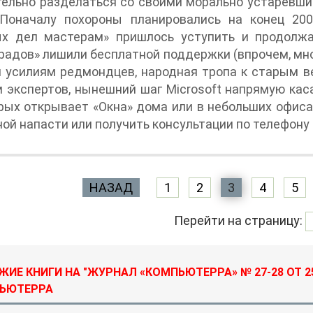
ельно разделаться со своими морально устаревши
 Поначалу похороны планировались на конец 200
ых дел мастерам» пришлось уступить и продолж
радов» лишили бесплатной поддержки (впрочем, мног
 усилиям редмондцев, народная тропа к старым ве
 экспертов, нынешний шаг Microsoft напрямую кас
рых открывает «Окна» дома или в небольших офис
ой напасти или получить консультации по телефону
НАЗАД
1
2
3
4
5
Перейти на страницу:
ИЕ КНИГИ НА "ЖУРНАЛ «КОМПЬЮТЕРРА» № 27-28 ОТ 25 И
ЬЮТЕРРА