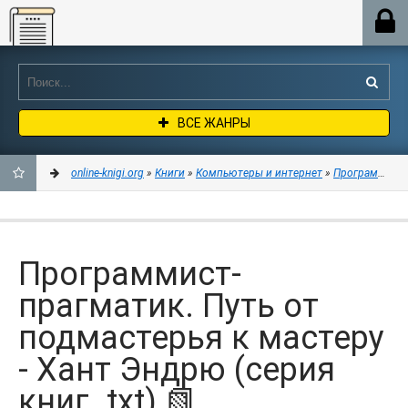
Online-knigi.org
ВСЕ ЖАНРЫ
online-knigi.org
»
Книги
»
Компьютеры и интернет
»
Программиро
ДОБАВИТЬ
В
Программист-
ЗАКЛАДКИ
прагматик. Путь от
подмастерья к мастеру
- Хант Эндрю (серия
книг .txt) 📗