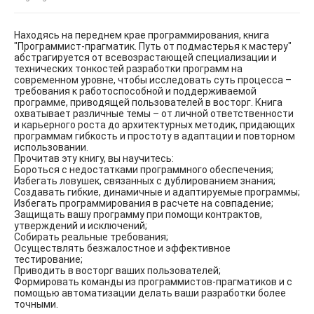
Находясь на переднем крае программирования, книга
"Программист-прагматик. Путь от подмастерья к мастеру"
абстрагируется от всевозрастающей специализации и
технических тонкостей разработки программ на
современном уровне, чтобы исследовать суть процесса –
требования к работоспособной и поддерживаемой
программе, приводящей пользователей в восторг. Книга
охватывает различные темы – от личной ответственности
и карьерного роста до архитектурных методик, придающих
программам гибкость и простоту в адаптации и повторном
использовании.
Прочитав эту книгу, вы научитесь:
Бороться с недостатками программного обеспечения;
Избегать ловушек, связанных с дублированием знания;
Создавать гибкие, динамичные и адаптируемые программы;
Избегать программирования в расчете на совпадение;
Защищать вашу программу при помощи контрактов,
утверждений и исключений;
Собирать реальные требования;
Осуществлять безжалостное и эффективное
тестирование;
Приводить в восторг ваших пользователей;
Формировать команды из программистов-прагматиков и с
помощью автоматизации делать ваши разработки более
точными.