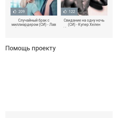
209
122
Случайный брак с
Свидание на одну ночь
миллиардером (СИ) - Лав
(СИ) - Купер Хелен
Агата (полная версия
(бесплатные серии книг
книги TXT) 📗
.txt) 📗
Помощь проекту