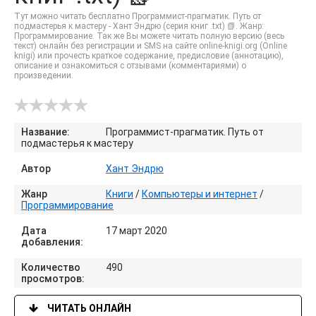
Тут можно читать бесплатно Программист-прагматик. Путь от
подмастерья к мастеру - Хант Эндрю (серия книг .txt) 📗. Жанр:
Программирование. Так же Вы можете читать полную версию (весь
текст) онлайн без регистрации и SMS на сайте online-knigi.org (Online
knigi) или прочесть краткое содержание, предисловие (аннотацию),
описание и ознакомиться с отзывами (комментариями) о
произведении.
Название:
Программист-прагматик. Путь от
подмастерья к мастеру
Автор
Хант Эндрю
Жанр
Книги
/
Компьютеры и интернет
/
Программирование
Дата
17 март 2020
добавления:
Количество
490
просмотров:
ЧИТАТЬ ОНЛАЙН