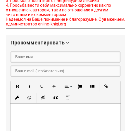
3. Просьба отказаться от нецензурной лексики.
4. Просьба вести себя максимально корректно как по
отношению к авторам, так и по отношению к другим
читателям и их комментариям.
Надеемся на Ваше понимание и благоразумие. С уважением,
администратор online-knigi.org
Прокомментировать
Полужирный
Курсив
Подчеркнутый
Зачеркнутый
Выравнивание
Нумерованный списо
Маркированный
Вставить
Вставить защищенную ссылку
Вставить смайлик
Вставка скрытого текста
Вставка цитаты
Вставка спойлера