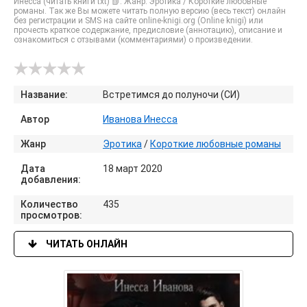
Инесса (читать книги txt) 📗. Жанр: Эротика / Короткие любовные
романы. Так же Вы можете читать полную версию (весь текст) онлайн
без регистрации и SMS на сайте online-knigi.org (Online knigi) или
прочесть краткое содержание, предисловие (аннотацию), описание и
ознакомиться с отзывами (комментариями) о произведении.
Название:
Встретимся до полуночи (СИ)
Автор
Иванова Инесса
Жанр
Эротика
/
Короткие любовные романы
Дата
18 март 2020
добавления:
Количество
435
просмотров:
ЧИТАТЬ ОНЛАЙН