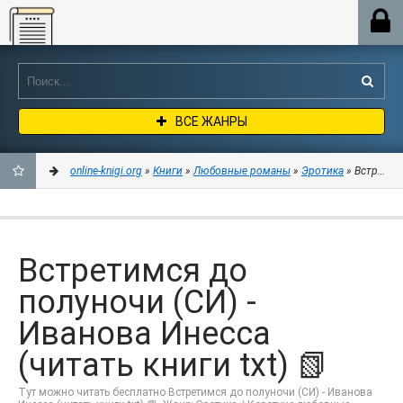
Online-knigi.org
ВСЕ ЖАНРЫ
online-knigi.org
»
Книги
»
Любовные романы
»
Эротика
» Встретимс
ДОБАВИТЬ
В
Встретимся до
ЗАКЛАДКИ
полуночи (СИ) -
Иванова Инесса
(читать книги txt) 📗
Тут можно читать бесплатно Встретимся до полуночи (СИ) - Иванова