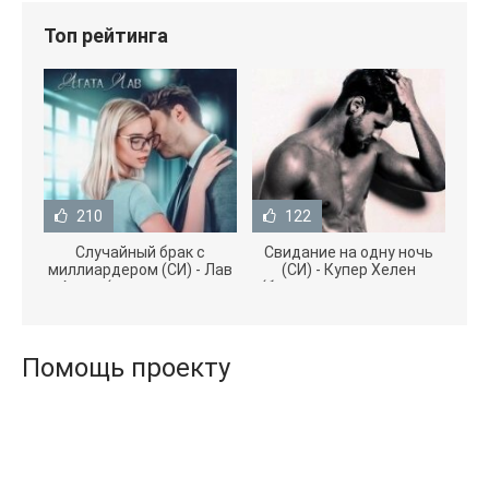
Топ рейтинга
210
122
Случайный брак с
Свидание на одну ночь
миллиардером (СИ) - Лав
(СИ) - Купер Хелен
Агата (полная версия
(бесплатные серии книг
книги TXT) 📗
.txt) 📗
Помощь проекту