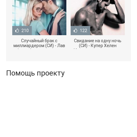
210
122
Случайный брак с
Свидание на одну ночь
миллиардером (СИ) - Лав
(СИ) - Купер Хелен
Агата (полная версия
(бесплатные серии книг
книги TXT) 📗
.txt) 📗
Помощь проекту