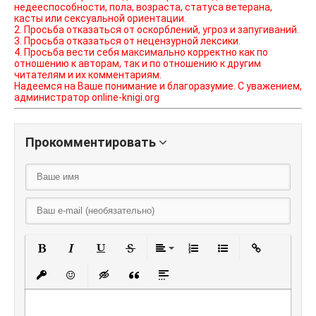
недееспособности, пола, возраста, статуса ветерана,
касты или сексуальной ориентации.
2. Просьба отказаться от оскорблений, угроз и запугиваний.
3. Просьба отказаться от нецензурной лексики.
4. Просьба вести себя максимально корректно как по
отношению к авторам, так и по отношению к другим
читателям и их комментариям.
Надеемся на Ваше понимание и благоразумие. С уважением,
администратор online-knigi.org
Прокомментировать
Полужирный
Курсив
Подчеркнутый
Зачеркнутый
Выравнивание
Нумерованный списо
Маркированный
Вставить
Вставить защищенную ссылку
Вставить смайлик
Вставка скрытого текста
Вставка цитаты
Вставка спойлера