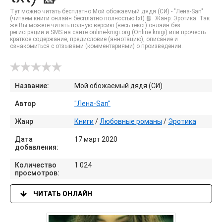
Тут можно читать бесплатно Мой обожаемый дядя (СИ) - "Лена-San"
(читаем книги онлайн бесплатно полностью txt) 📗. Жанр: Эротика. Так
же Вы можете читать полную версию (весь текст) онлайн без
регистрации и SMS на сайте online-knigi.org (Online knigi) или прочесть
краткое содержание, предисловие (аннотацию), описание и
ознакомиться с отзывами (комментариями) о произведении.
Название:
Мой обожаемый дядя (СИ)
Автор
"Лена-San"
Жанр
Книги
/
Любовные романы
/
Эротика
Дата
17 март 2020
добавления:
Количество
1 024
просмотров:
ЧИТАТЬ ОНЛАЙН