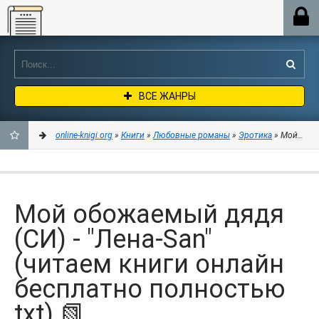
Online-knigi.org
ВСЕ ЖАНРЫ
online-knigi.org
»
Книги
»
Любовные романы
»
Эротика
» Мой обожа
ДОБАВИТЬ
В
Мой обожаемый дядя
ЗАКЛАДКИ
(СИ) - "Лена-San"
(читаем книги онлайн
бесплатно полностью
txt) 📗