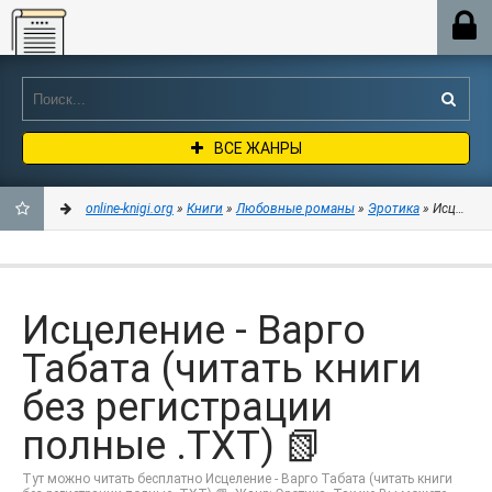
Online-knigi.org
ВСЕ ЖАНРЫ
online-knigi.org
»
Книги
»
Любовные романы
»
Эротика
» Исцеление
ДОБАВИТЬ
В
Исцеление - Варго
ЗАКЛАДКИ
Табата (читать книги
без регистрации
полные .TXT) 📗
Тут можно читать бесплатно Исцеление - Варго Табата (читать книги