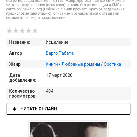
без регистрации полные .TXT) 📗. Жанр: Эротика. Так же Вы можете
читать полную версию (весь текст) онлайн без регистрации и SMS на
сайте online-knigi.org (Online knigi) или прочесть краткое содержание,
предисловие (аннотацию), описание и ознакомиться с отзывами
(комментариями) о произведении.
Название:
Исцеление
Автор
Варго Табата
Жанр
Книги
/
Любовные романы
/
Эротика
Дата
17 март 2020
добавления:
Количество
404
просмотров:
ЧИТАТЬ ОНЛАЙН