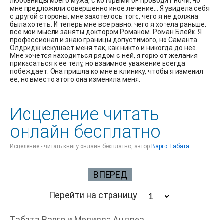
любовницы моего мужа, с которыми он проводит ночи, но
мне предложили совершенно иное лечение… Я увидела себя
с другой стороны, мне захотелось того, чего я не должна
была хотеть. И теперь мне все равно, чего я хотела раньше,
все мои мысли заняты доктором Романом. Роман Блейк. Я
профессионал и знаю границы допустимого, но Саманта
Олдридж искушает меня так, как никто и никогда до нее.
Мне хочется находиться рядом с ней, я горю от желания
прикасаться к ее телу, но взаимное уважение всегда
побеждает. Она пришла ко мне в клинику, чтобы я изменил
ее, но вместо этого она изменила меня.
Исцеление читать
онлайн бесплатно
Исцеление - читать книгу онлайн бесплатно, автор
Варго Табата
ВПЕРЕД
Перейти на страницу:
Табата Варго и Мелисса Андреа