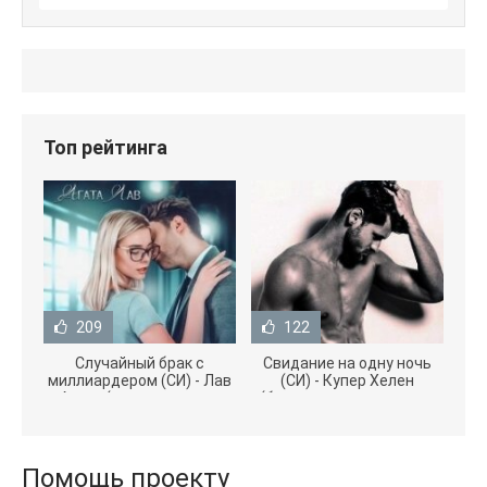
Топ рейтинга
209
122
Случайный брак с
Свидание на одну ночь
миллиардером (СИ) - Лав
(СИ) - Купер Хелен
Агата (полная версия
(бесплатные серии книг
книги TXT) 📗
.txt) 📗
Помощь проекту