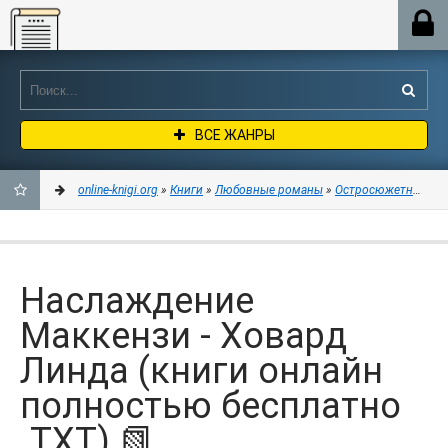
Online-knigi.org
ВСЕ ЖАНРЫ
online-knigi.org
»
Книги
»
Любовные романы
»
Остросюжетные лю
ДОБАВИТЬ
В
Наслаждение
ЗАКЛАДКИ
Маккензи - Ховард
Линда (книги онлайн
полностью бесплатно
.TXT) 📗