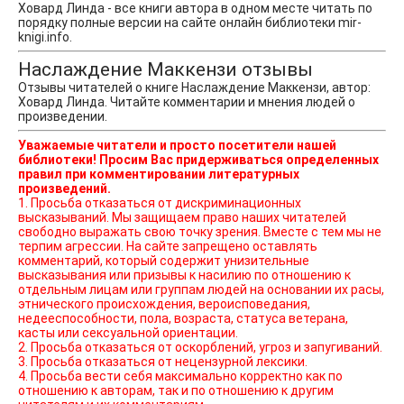
Ховард Линда - все книги автора в одном месте читать по
порядку полные версии на сайте онлайн библиотеки mir-
knigi.info.
Наслаждение Маккензи отзывы
Отзывы читателей о книге Наслаждение Маккензи, автор:
Ховард Линда. Читайте комментарии и мнения людей о
произведении.
Уважаемые читатели и просто посетители нашей
библиотеки! Просим Вас придерживаться определенных
правил при комментировании литературных
произведений.
1. Просьба отказаться от дискриминационных
высказываний. Мы защищаем право наших читателей
свободно выражать свою точку зрения. Вместе с тем мы не
терпим агрессии. На сайте запрещено оставлять
комментарий, который содержит унизительные
высказывания или призывы к насилию по отношению к
отдельным лицам или группам людей на основании их расы,
этнического происхождения, вероисповедания,
недееспособности, пола, возраста, статуса ветерана,
касты или сексуальной ориентации.
2. Просьба отказаться от оскорблений, угроз и запугиваний.
3. Просьба отказаться от нецензурной лексики.
4. Просьба вести себя максимально корректно как по
отношению к авторам, так и по отношению к другим