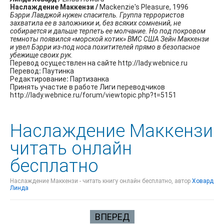
Наслаждение Маккензи /
Mackenzie's Pleasure, 1996
Бэрри Лавджой нужен спаситель. Группа террористов
захватила ее в заложники и, без всяких сомнений, не
собирается и дальше терпеть ее молчание. Но под покровом
темноты появился «морской котик» ВМС США Зейн Маккензи
и увел Бэрри из-под носа похитителей прямо в безопасное
убежище своих рук.
Перевод осуществлен на сайте http://lady.webnice.ru
Перевод
:
Паутинка
Редактирование
:
Партизанка
Принять участие в работе Лиги переводчиков
http://lady.webnice.ru/forum/viewtopic.php?t=5151
Наслаждение Маккензи
читать онлайн
бесплатно
Наслаждение Маккензи - читать книгу онлайн бесплатно, автор
Ховард
Линда
ВПЕРЕД