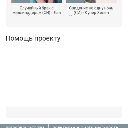
Случайный брак с
Свидание на одну ночь
миллиардером (СИ) - Лав
(СИ) - Купер Хелен
Агата (полная версия
(бесплатные серии книг
книги TXT) 📗
.txt) 📗
Помощь проекту