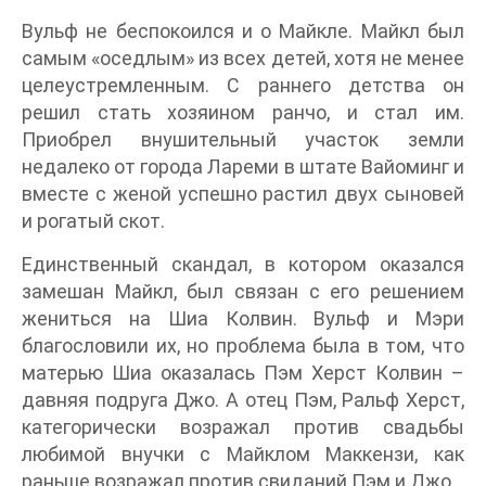
Вульф не беспокоился и о Майкле. Майкл был
самым «оседлым» из всех детей, хотя не менее
целеустремленным. С раннего детства он
решил стать хозяином ранчо, и стал им.
Приобрел внушительный участок земли
недалеко от города Лареми в штате Вайоминг и
вместе с женой успешно растил двух сыновей
и рогатый скот.
Единственный скандал, в котором оказался
замешан Майкл, был связан с его решением
жениться на Шиа Колвин. Вульф и Мэри
благословили их, но проблема была в том, что
матерью Шиа оказалась Пэм Херст Колвин –
давняя подруга Джо. А отец Пэм, Ральф Херст,
категорически возражал против свадьбы
любимой внучки с Майклом Маккензи, как
раньше возражал против свиданий Пэм и Джо.