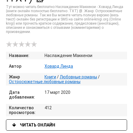
Тут можно читать бесплатно Наслаждение Маккензи - Ховард Линда
(книги онлайн полностью бесплатно .TXT) 📗. Жанр: Остросюжетные
любовные романы. Так же Вы можете читать полную версию (весь
текст) онлайн без регистрации и SMS на сайте online-knigi.org (Online
knigi) или прочесть краткое содержание, предисловие (аннотацию),
описание и ознакомиться с отзывами (комментариями) о
произведении.
Название:
Наслаждение Маккензи
Автор
Ховард Линда
Жанр
Книги
/
Любовные романы
/
Остросюжетные любовные романы
Дата
17 март 2020
добавления:
Количество
412
просмотров:
ЧИТАТЬ ОНЛАЙН