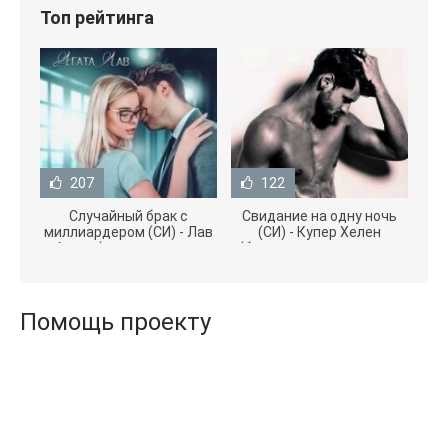
Топ рейтинга
207
122
Случайный брак с
Свидание на одну ночь
миллиардером (СИ) - Лав
(СИ) - Купер Хелен
Агата (полная версия
(бесплатные серии книг
книги TXT) 📗
.txt) 📗
Помощь проекту