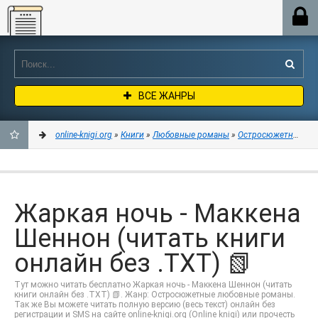
Online-knigi.org
ВСЕ ЖАНРЫ
online-knigi.org
»
Книги
»
Любовные романы
»
Остросюжетные лю
ДОБАВИТЬ
В
Жаркая ночь - Маккена
ЗАКЛАДКИ
Шеннон (читать книги
онлайн без .TXT) 📗
Тут можно читать бесплатно Жаркая ночь - Маккена Шеннон (читать
книги онлайн без .TXT) 📗. Жанр: Остросюжетные любовные романы.
Так же Вы можете читать полную версию (весь текст) онлайн без
регистрации и SMS на сайте online-knigi.org (Online knigi) или прочесть