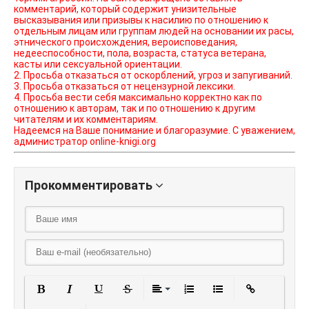
комментарий, который содержит унизительные
высказывания или призывы к насилию по отношению к
отдельным лицам или группам людей на основании их расы,
этнического происхождения, вероисповедания,
недееспособности, пола, возраста, статуса ветерана,
касты или сексуальной ориентации.
2. Просьба отказаться от оскорблений, угроз и запугиваний.
3. Просьба отказаться от нецензурной лексики.
4. Просьба вести себя максимально корректно как по
отношению к авторам, так и по отношению к другим
читателям и их комментариям.
Надеемся на Ваше понимание и благоразумие. С уважением,
администратор online-knigi.org
Прокомментировать
Полужирный
Курсив
Подчеркнутый
Зачеркнутый
Выравнивание
Нумерованный списо
Маркированный
Вставить