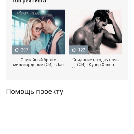
Топ рейтинга
207
122
Случайный брак с
Свидание на одну ночь
миллиардером (СИ) - Лав
(СИ) - Купер Хелен
Агата (полная версия
(бесплатные серии книг
книги TXT) 📗
.txt) 📗
Помощь проекту