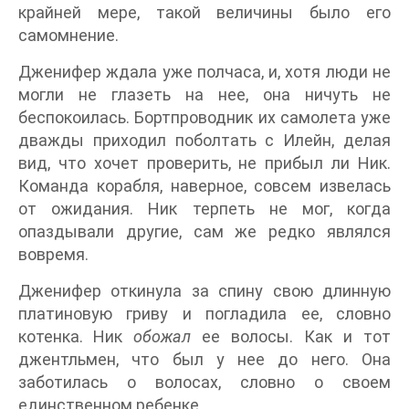
крайней мере, такой величины было его
самомнение.
Дженифер ждала уже полчаса, и, хотя люди не
могли не глазеть на нее, она ничуть не
беспокоилась. Бортпроводник их самолета уже
дважды приходил поболтать с Илейн, делая
вид, что хочет проверить, не прибыл ли Ник.
Команда корабля, наверное, совсем извелась
от ожидания. Ник терпеть не мог, когда
опаздывали другие, сам же редко являлся
вовремя.
Дженифер откинула за спину свою длинную
платиновую гриву и погладила ее, словно
котенка. Ник
обожал
ее волосы. Как и тот
джентльмен, что был у нее до него. Она
заботилась о волосах, словно о своем
единственном ребенке.