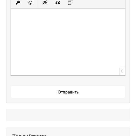
Вставить защищенную ссылку
Вставить смайлик
Вставка скрытого текста
Вставка цитаты
Вставка спойлера
0
Отправить