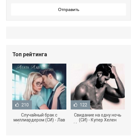
Отправить
Топ рейтинга
210
122
Случайный брак с
Свидание на одну ночь
миллиардером (СИ) - Лав
(СИ) - Купер Хелен
Агата (полная версия
(бесплатные серии книг
книги TXT) 📗
.txt) 📗