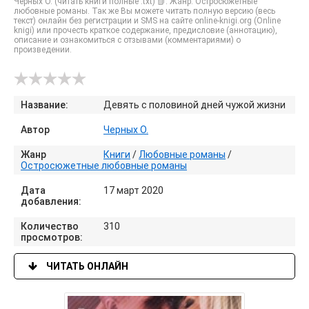
Черных О. (читать книги полные .txt) 📗. Жанр: Остросюжетные
любовные романы. Так же Вы можете читать полную версию (весь
текст) онлайн без регистрации и SMS на сайте online-knigi.org (Online
knigi) или прочесть краткое содержание, предисловие (аннотацию),
описание и ознакомиться с отзывами (комментариями) о
произведении.
Название:
Девять с половиной дней чужой жизни
Автор
Черных О.
Жанр
Книги
/
Любовные романы
/
Остросюжетные любовные романы
Дата
17 март 2020
добавления:
Количество
310
просмотров:
ЧИТАТЬ ОНЛАЙН