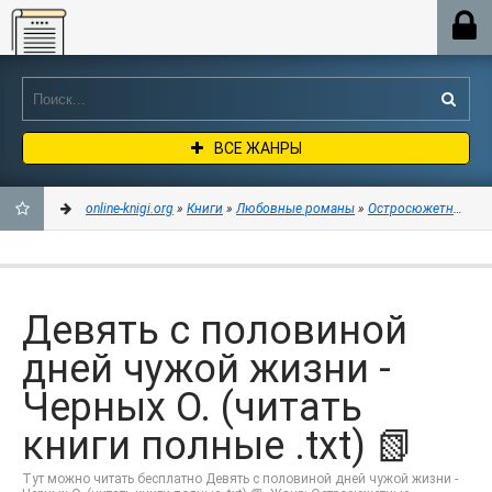
Online-knigi.org
ВСЕ ЖАНРЫ
online-knigi.org
»
Книги
»
Любовные романы
»
Остросюжетные лю
ДОБАВИТЬ
В
Девять с половиной
ЗАКЛАДКИ
дней чужой жизни -
Черных О. (читать
книги полные .txt) 📗
Тут можно читать бесплатно Девять с половиной дней чужой жизни -