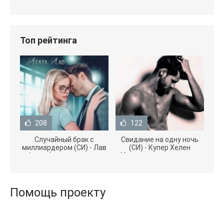
Топ рейтинга
208
122
Случайный брак с
Свидание на одну ночь
миллиардером (СИ) - Лав
(СИ) - Купер Хелен
Агата (полная версия
(бесплатные серии книг
книги TXT) 📗
.txt) 📗
Помощь проекту