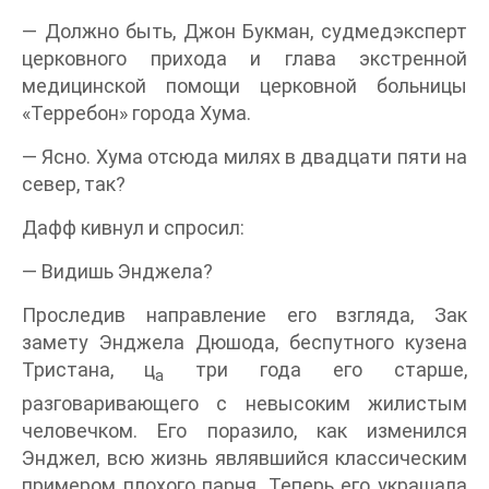
— Должно быть, Джон Букман, судмедэксперт
церковного прихода и глава экстренной
медицинской помощи церковной больницы
«Терребон» города Хума.
— Ясно. Хума отсюда милях в двадцати пяти на
север, так?
Дафф кивнул и спросил:
— Видишь Энджела?
Проследив направление его взгляда, Зак
замету Энджела Дюшода, беспутного кузена
Тристана, ц
три года его старше,
а
разговаривающего с невысоким жилистым
человечком. Его поразило, как изменился
Энджел, всю жизнь являвшийся классическим
примером плохого парня. Теперь его украшала