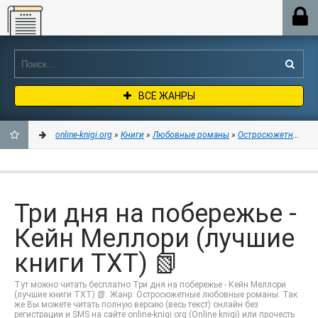
Online-knigi.org
ВСЕ ЖАНРЫ
online-knigi.org
»
Книги
»
Любовные романы
»
Остросюжетные лю
ДОБАВИТЬ
В
Три дня на побережье -
ЗАКЛАДКИ
Кейн Меллори (лучшие
книги TXT) 📗
Тут можно читать бесплатно Три дня на побережье - Кейн Меллори
(лучшие книги TXT) 📗. Жанр: Остросюжетные любовные романы. Так
же Вы можете читать полную версию (весь текст) онлайн без
регистрации и SMS на сайте online-knigi.org (Online knigi) или прочесть