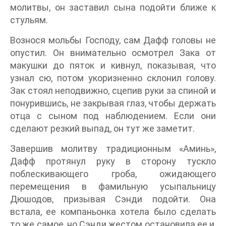
молитвы, он заставил сына подойти ближе к
стульям.
Вознося мольбы Господу, сам Дафф головы не
опустил. Он внимательно осмотрел Зака от
макушки до пяток и кивнул, показывая, что
узнал сю, потом укоризненно склонил голову.
Зак стоял неподвижно, сцепив руки за спиной и
понурившись, не закрывая глаз, чтобы держать
отца с сыном под наблюдением. Если они
сделают резкий выпад, он тут же заметит.
Завершив молитву традиционным «Аминь»,
Дафф протянул руку в сторону тускло
поблескивающего гроба, ожидающего
перемещения в фамильную усыпальницу
Дюшодов, призывая Сэнди подойти. Она
встала, ее компаньонка хотела было сделать
то же самое, но Сэнди жестом остановила ее и,