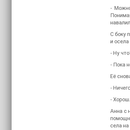
- Можно
Понимая
навалил
С боку 
и осела
- Ну чт
- Пока 
Её снов
- Ничег
- Хорош
Анна с 
помощни
села на