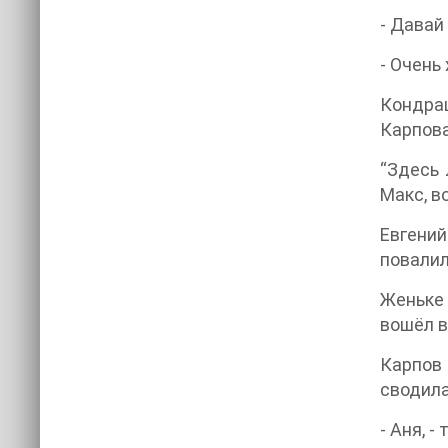
- Давай
- Очень
Кондраш
Карпова
“Здесь 
Макс, в
Евгений
повалил
Женьке 
вошёл в
Карпов 
сводила
- Аня, -