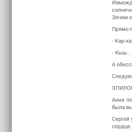
Изможд
солнечн
Зачем о
Прямо п
- Кар-к
- Кыш… 
А обесс
Следующ
ЭПИЛО
Анна по
была вы
Сергей 
сердце