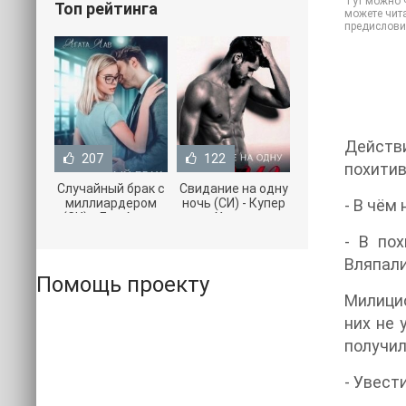
Тут можно ч
Топ рейтинга
можете чита
предислови
Действи
207
122
похитив
Случайный брак с
Свидание на одну
миллиардером
ночь (СИ) - Купер
- В чём
(СИ) - Лав Агата
Хелен
(полная версия
(бесплатные
- В по
книги TXT) 📗
серии книг .txt) 📗
Вляпали
Помощь проекту
Милицио
них не 
получил
- Увест