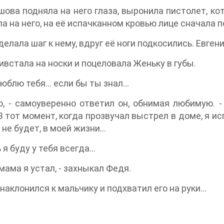
ова подняла на него глаза, выронила пистолет, ко
а на него, на её испачканном кровью лице сначала 
делала шаг к нему, вдруг её ноги подкосились. Евген
ивстала на носки и поцеловала Женьку в губы.
 люблю тебя… если бы ты знал…
ю, - самоуверенно ответил он, обнимая любимую. 
В тот момент, когда прозвучал выстрел в доме, я ис
 не будет, в моей жизни…
ь я буду у тебя всегда…
 мама я устал, - захныкал Федя.
наклонился к мальчику и подхватил его на руки…