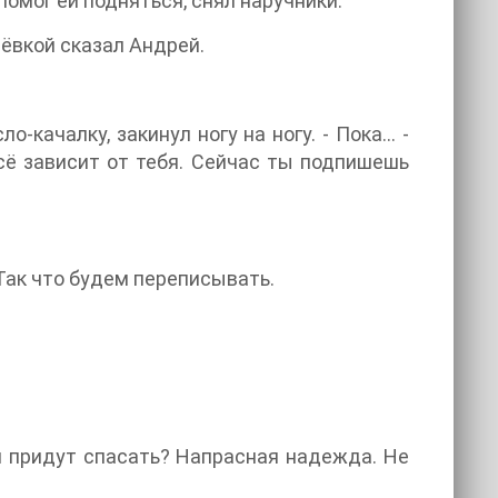
помог ей подняться, снял наручники.
здёвкой сказал Андрей.
ло-качалку, закинул ногу на ногу. - Пока… -
Всё зависит от тебя. Сейчас ты подпишешь
 Так что будем переписывать.
м придут спасать? Напрасная надежда. Не