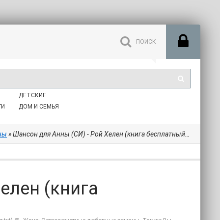
ДЕТСКИЕ
ГИ
ДОМ И СЕМЬЯ
ны
» Шансон для Анны (СИ) - Рой Хелен (книга бесплатный формат txt) 📗
елен (книга