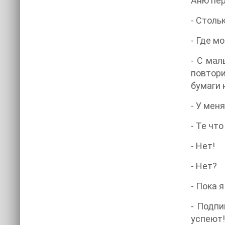
Аню пер
- Столь
- Где м
- С мал
повтори
бумаги 
- У мен
- Те чт
- Нет!
- Нет?
- Пока 
- Подпи
успеют!