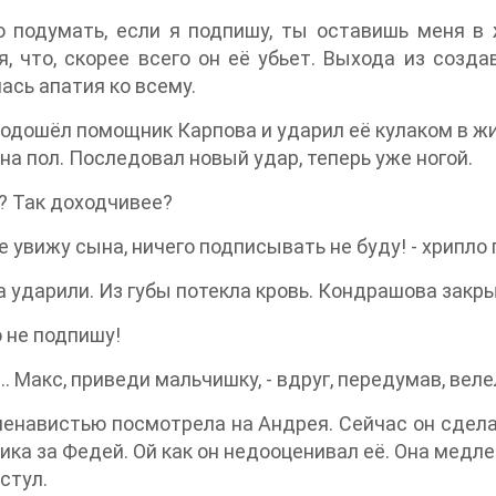
 подумать, если я подпишу, ты оставишь меня в 
, что, скорее всего он её убьет. Выхода из создав
ась апатия ко всему.
подошёл помощник Карпова и ударил её кулаком в жи
 на пол. Последовал новый удар, теперь уже ногой.
о? Так доходчивее?
не увижу сына, ничего подписывать не буду! - хрипло
а ударили. Из губы потекла кровь. Кондрашова закры
о не подпишу!
… Макс, приведи мальчишку, - вдруг, передумав, веле
ненавистью посмотрела на Андрея. Сейчас он сдел
ка за Федей. Ой как он недооценивал её. Она медле
 стул.