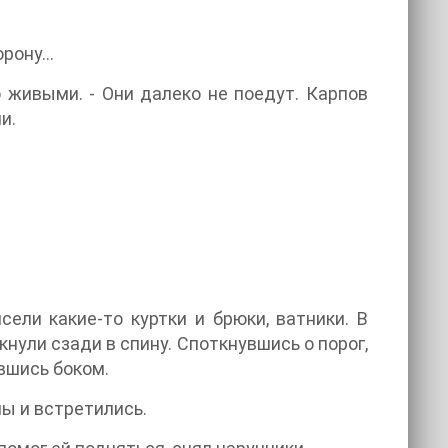
торону…
 живыми. - Они далеко не поедут. Карпов
и.
ели какие-то куртки и брюки, ватники. В
нули сзади в спину. Споткнувшись о порог,
ившись боком.
 мы и встретились.