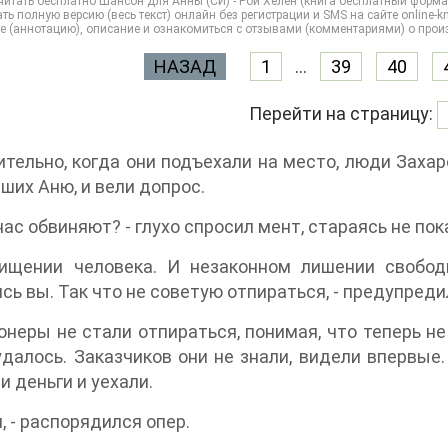
итать бесплатно Шансон для Анны (СИ) - Рой Хелен (книга бесплатный форма
ть полную версию (весь текст) онлайн без регистрации и SMS на сайте online-kni
е (аннотацию), описание и ознакомиться с отзывами (комментариями) о прои
НАЗАД
1
...
39
40
Перейти на страницу:
тельно, когда они подъехали на место, люди Заха
ших Аню, и вели допрос.
 нас обвиняют? - глухо спросил мент, стараясь не по
хищении человека. И незаконном лишении свобод
сь вы. Так что не советую отпираться, - предупреди
неры не стали отпираться, понимая, что теперь не 
удалось. Заказчиков они не знали, видели впервы
и деньги и уехали.
и, - распорядился опер.