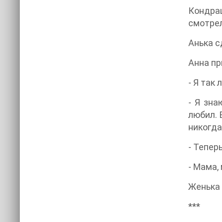
Кондраш
смотрел
Анька с
Анна пр
- Я так
- Я зна
любил. 
никогда
- Тепер
- Мама,
Женька 
***