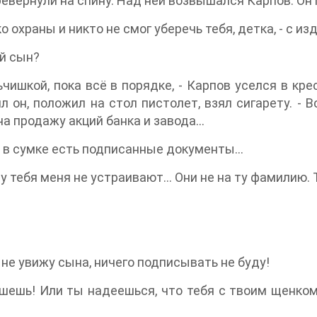
евернули на спину. Над ней возвышался Карпов. Он 
ко охраны и никто не смог уберечь тебя, детка, - с и
ой сын?
ьчишкой, пока всё в порядке, - Карпов уселся в крес
л он, положил на стол пистолет, взял сигарету. - 
на продажу акций банка и завода…
я в сумке есть подписанные документы…
о у тебя меня не устраивают… Они не на ту фамилию.
я не увижу сына, ничего подписывать не буду!
шешь! Или ты надеешься, что тебя с твоим щенко