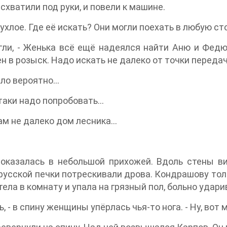
схватили под руки, и повели к машине.
тухлое. Где её искать? Они могли поехать в любую с
гли, - Женька всё ещё надеялся найти Аню и Федю
н в розыск. Надо искать не далеко от точки передач
ало вероятно…
-таки надо попробовать…
там не далеко дом лесника…
оказалась в небольшой прихожей. Вдоль стены вис
русской печки потрескивали дрова. Кондрашову толк
тела в комнату и упала на грязный пол, больно удар
ь, - в спину женщины упёрлась чья-то нога. - Ну, вот