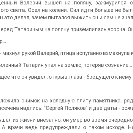
енный Валерий вышел на поляну, зажмурился от
ого света. Осел на колени. Сил идти больше не был
н это делал, зачем пытался выжить он и сам не зна
еред Татариным на поляну приземлилась ворона. Он
ар…
- махнул рукой Валерий, птица испуганно взмахнула 
иленный Татарин упал на землю, потеряв сознание…
ее что он увидел, открыв глаза - бредущего к нему
Г
ложила снимок на холодную плиту памятника, ряд
сечена надпись: “Сергей Поляков” и две даты - рож
ушёл из жизни внезапно, он умер во время очередн
. А врачи ведь предупреждали о таком исходе. Н