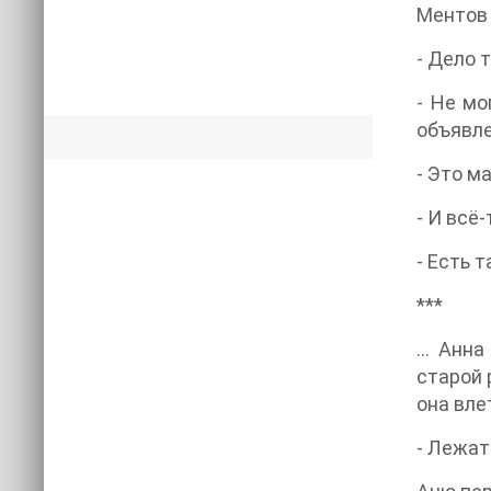
Ментов 
- Дело 
- Не мо
объявле
- Это м
- И всё
- Есть 
***
… Анна 
старой 
она вле
- Лежат