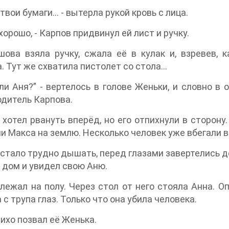
 твои бумаги… - вытерла рукой кровь с лица.
 хорошо, - Карпов придвинул ей лист и ручку.
ова взяла ручку, сжала её в кулак и, взревев, к
. Тут же схватила пистолет со стола…
ли Аня?” - вертелось в голове Женьки, и словно в
одитель Карпова.
 хотел рвануть вперёд, но его отпихнули в сторон
и Макса на землю. Несколько человек уже вбегали в
стало трудно дышать, перед глазами завертелись де
 дом и увидел свою Аню.
лежал на полу. Через стол от него стояла Анна. О
 с трупа глаз. Только что она убила человека.
 тихо позвал её Женька.