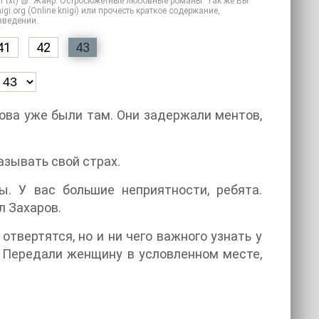
т txt) 📗. Жанр: Остросюжетные любовные романы. Так же Вы
gi.org (Online knigi) или прочесть краткое содержание,
зведении.
41
42
43
рова уже были там. Они задержали ментов,
казывать свой страх.
ы. У вас большие неприятности, ребята.
л Захаров.
отвертятся, но и ни чего важного узнать у
е. Передали женщину в условленном месте,