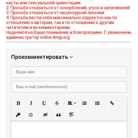
касты или сексуальной ориентации.
2. Просьба отказаться от оскорблений, угроз и запугиваний.
3. Просьба отказаться от нецензурной лексики.
4. Просьба вести себя максимально корректно как по
отношению к авторам, так и по отношению к другим
читателям и их комментариям.
Надеемся на Ваше понимание и благоразумие. С уважением,
администратор online-knigi.org
Прокомментировать
Полужирный
Курсив
Подчеркнутый
Зачеркнутый
Выравнивание
Нумерованный списо
Маркированный
Вставить
Вставить защищенную ссылку
Вставить смайлик
Вставка скрытого текста
Вставка цитаты
Вставка спойлера