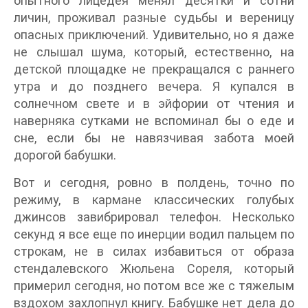
опытного лицедея менял десятки и сотни
личин, проживал разные судьбы и вереницу
опасных приключений. Удивительно, но я даже
не слышал шума, который, естественно, на
детской площадке не прекращался с раннего
утра и до позднего вечера. Я купался в
солнечном свете и в эйфории от чтения и
наверняка сутками не вспоминал бы о еде и
сне, если бы не навязчивая забота моей
дорогой бабушки.
Вот и сегодня, ровно в полдень, точно по
режиму, в кармане классических голубых
джинсов завибрировал телефон. Несколько
секунд я все еще по инерции водил пальцем по
строкам, не в силах избавиться от образа
стендалевского Жюльена Сореля, который
примерил сегодня, но потом все же с тяжелым
вздохом захлопнул книгу. Бабушке нет дела до