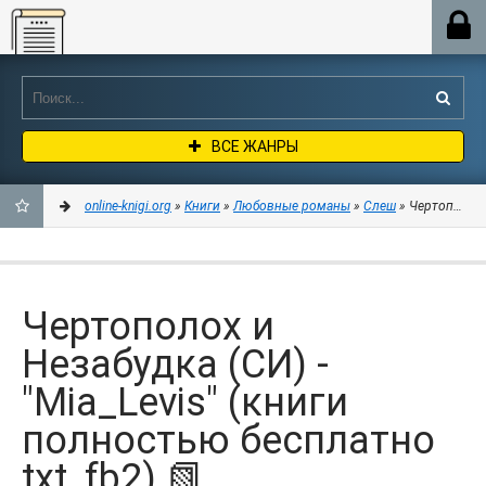
Online-knigi.org
ВСЕ ЖАНРЫ
online-knigi.org
»
Книги
»
Любовные романы
»
Слеш
» Чертополох и
ДОБАВИТЬ
В
Чертополох и
ЗАКЛАДКИ
Незабудка (СИ) -
"Mia_Levis" (книги
полностью бесплатно
txt, fb2) 📗