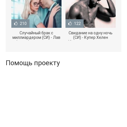
210
122
Случайный брак с
Свидание на одну ночь
миллиардером (СИ) - Лав
(СИ) - Купер Хелен
Агата (полная версия
(бесплатные серии книг
книги TXT) 📗
.txt) 📗
Помощь проекту