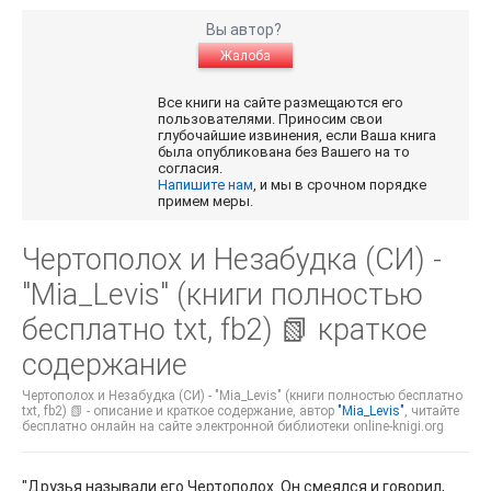
Вы автор?
Жалоба
Все книги на сайте размещаются его
пользователями. Приносим свои
глубочайшие извинения, если Ваша книга
была опубликована без Вашего на то
согласия.
Напишите нам
, и мы в срочном порядке
примем меры.
Чертополох и Незабудка (СИ) -
"Mia_Levis" (книги полностью
бесплатно txt, fb2) 📗 краткое
содержание
Чертополох и Незабудка (СИ) - "Mia_Levis" (книги полностью бесплатно
txt, fb2) 📗 - описание и краткое содержание, автор
"Mia_Levis"
, читайте
бесплатно онлайн на сайте электронной библиотеки online-knigi.org
"Друзья называли его Чертополох. Он смеялся и говорил,