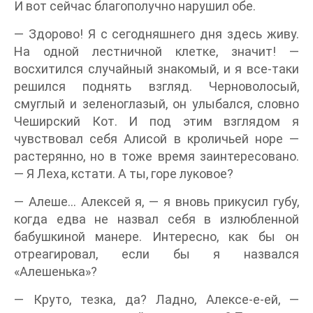
И вот сейчас благополучно нарушил обе.
— Здорово! Я с сегодняшнего дня здесь живу.
На одной лестничной клетке, значит! —
восхитился случайный знакомый, и я все-таки
решился поднять взгляд. Черноволосый,
смуглый и зеленоглазый, он улыбался, словно
Чеширский Кот. И под этим взглядом я
чувствовал себя Алисой в кроличьей норе —
растерянно, но в тоже время заинтересовано.
— Я Леха, кстати. А ты, горе луковое?
— Алеше… Алексей я, — я вновь прикусил губу,
когда едва не назвал себя в излюбленной
бабушкиной манере. Интересно, как бы он
отреагировал, если бы я назвался
«Алешенька»?
— Круто, тезка, да? Ладно, Алексе-е-ей, —