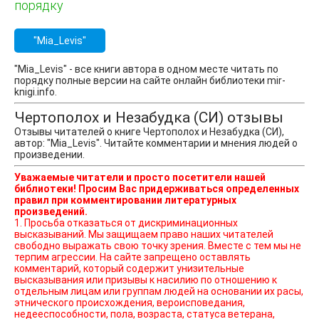
порядку
"Mia_Levis"
"Mia_Levis" - все книги автора в одном месте читать по
порядку полные версии на сайте онлайн библиотеки mir-
knigi.info.
Чертополох и Незабудка (СИ) отзывы
Отзывы читателей о книге Чертополох и Незабудка (СИ),
автор: "Mia_Levis". Читайте комментарии и мнения людей о
произведении.
Уважаемые читатели и просто посетители нашей
библиотеки! Просим Вас придерживаться определенных
правил при комментировании литературных
произведений.
1. Просьба отказаться от дискриминационных
высказываний. Мы защищаем право наших читателей
свободно выражать свою точку зрения. Вместе с тем мы не
терпим агрессии. На сайте запрещено оставлять
комментарий, который содержит унизительные
высказывания или призывы к насилию по отношению к
отдельным лицам или группам людей на основании их расы,
этнического происхождения, вероисповедания,
недееспособности, пола, возраста, статуса ветерана,