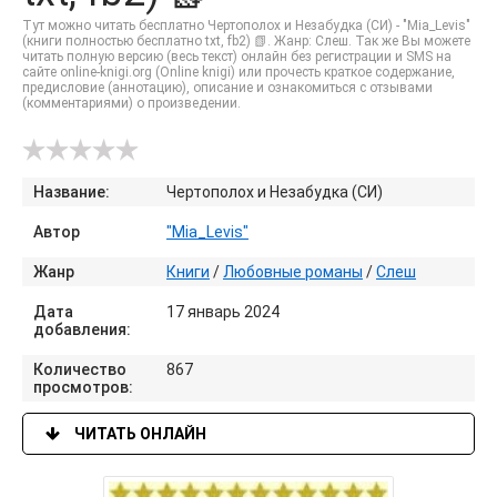
Тут можно читать бесплатно Чертополох и Незабудка (СИ) - "Mia_Levis"
(книги полностью бесплатно txt, fb2) 📗. Жанр: Слеш. Так же Вы можете
читать полную версию (весь текст) онлайн без регистрации и SMS на
сайте online-knigi.org (Online knigi) или прочесть краткое содержание,
предисловие (аннотацию), описание и ознакомиться с отзывами
(комментариями) о произведении.
Название:
Чертополох и Незабудка (СИ)
Автор
"Mia_Levis"
Жанр
Книги
/
Любовные романы
/
Слеш
Дата
17 январь 2024
добавления:
Количество
867
просмотров:
ЧИТАТЬ ОНЛАЙН