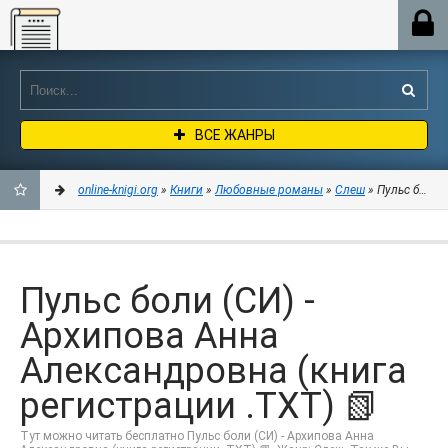
Online-knigi.org
ВСЕ ЖАНРЫ
online-knigi.org
»
Книги
»
Любовные романы
»
Слеш
» Пульс боли 
ДОБАВИТЬ
В
Пульс боли (СИ) -
ЗАКЛАДКИ
Архипова Анна
Александровна (книга
регистрации .TXT) 📗
Тут можно читать бесплатно Пульс боли (СИ) - Архипова Анна