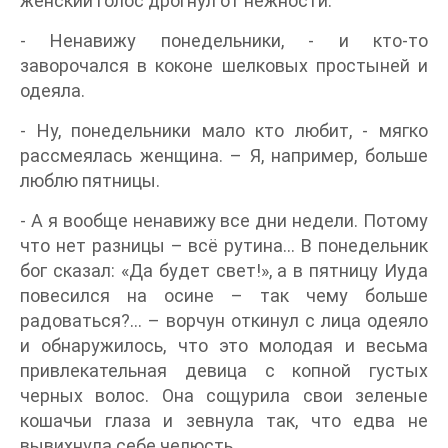
женский голос дрогнул от нежности.
- Ненавижу понедельники, - и кто-то
заворочался в коконе шелковых простыней и
одеяла.
- Ну, понедельники мало кто любит, - мягко
рассмеялась женщина. – Я, например, больше
люблю пятницы.
- А я вообще ненавижу все дни недели. Потому
что нет разницы – всё рутина… В понедельник
бог сказал: «Да будет свет!», а в пятницу Иуда
повесился на осине – так чему больше
радоваться?… – ворчун откинул с лица одеяло
и обнаружилось, что это молодая и весьма
привлекательная девица с копной густых
черных волос. Она сощурила свои зеленые
кошачьи глаза и зевнула так, что едва не
вывихнула себе челюсть.