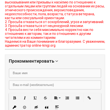
высказывания или призывы к насилию по отношению к
отдельным лицам или группам людей на основании их расы,
этнического происхождения, вероисповедания,
недееспособности, пола, возраста, статуса ветерана,
касты или сексуальной ориентации.
2. Просьба отказаться от оскорблений, угроз и запугиваний.
3. Просьба отказаться от нецензурной лексики.
4. Просьба вести себя максимально корректно как по
отношению к авторам, так и по отношению к другим
читателям и их комментариям.
Надеемся на Ваше понимание и благоразумие. С уважением,
администратор online-knigi.org
Прокомментировать
Полужирный
Курсив
Подчеркнутый
Зачеркнутый
Выравнивание
Нумерованный списо
Маркированный
Вставить