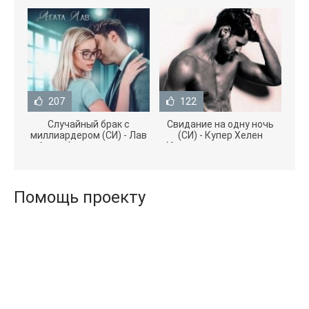
207
122
Случайный брак с
Свидание на одну ночь
миллиардером (СИ) - Лав
(СИ) - Купер Хелен
Агата (полная версия
(бесплатные серии книг
книги TXT) 📗
.txt) 📗
Помощь проекту