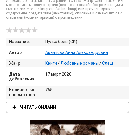
Александровна (книга регистрации .TXT) 📗. Жанр: Слеш. Так же Вы
можете читать полную версию (весь текст) онлайн без регистрации и
SMS на сайте online-knigi.org (Online knigi) или прочесть краткое
содержание, предисловие (аннотацию), описание и ознакомиться с
отзывами (комментариями) о произведении.
Название:
Пульс боли (СИ)
Автор
Архипова Анна Александровна
Жанр
Книги
/
Любовные романы
/
Слеш
Дата
17 март 2020
добавления:
Количество
765
просмотров:
ЧИТАТЬ ОНЛАЙН