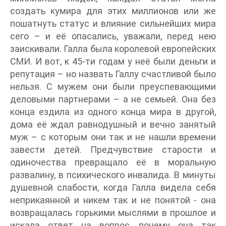
создать кумира для этих миллионов или же
пошатнуть статус и влияние сильнейших мира
сего – и её опасались, уважали, перед нею
заискивали. Галла была королевой европейских
СМИ. И вот, к 45-ти годам у неё были деньги и
репутация – но назвать Галлу счастливой было
нельзя. С мужем они были преуспевающими
деловыми партнерами – а не семьей. Она без
конца ездила из одного конца мира в другой,
дома её ждал равнодушный и вечно занятый
муж – с которым они так и не нашли времени
завести детей. Предчувствие старости и
одиночества превращало её в моральную
развалину, в психического инвалида. В минуты
душевной слабости, когда Галла видела себя
неприкаянной и никем так и не понятой - она
возвращалась горькими мыслями в прошлое и
искала ответ на вопрос, почему она так