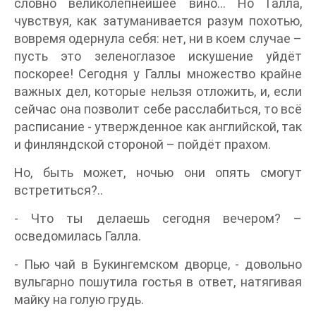
словно великолепнейшее вино… Но Галла,
чувствуя, как затуманивается разум похотью,
вовремя одернула себя: нет, ни в коем случае –
пусть это зеленоглазое искушение уйдёт
поскорее! Сегодня у Галлы множество крайне
важных дел, которые нельзя отложить, и, если
сейчас она позволит себе расслабиться, то всё
расписание - утвержденное как английской, так
и финляндской стороной – пойдёт прахом.
Но, быть может, ночью они опять смогут
встретиться?..
- Что ты делаешь сегодня вечером? –
осведомилась Галла.
- Пью чай в Букингемском дворце, - довольно
вульгарно пошутила гостья в ответ, натягивая
майку на голую грудь.