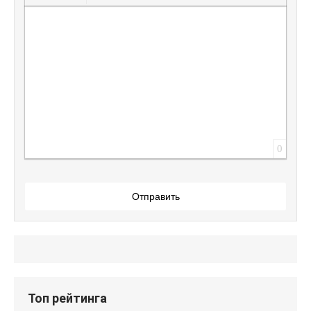
Вставить защищенную ссылку
Вставить смайлик
Вставка скрытого текста
Вставка цитаты
Вставка спойлера
0
Отправить
Топ рейтинга