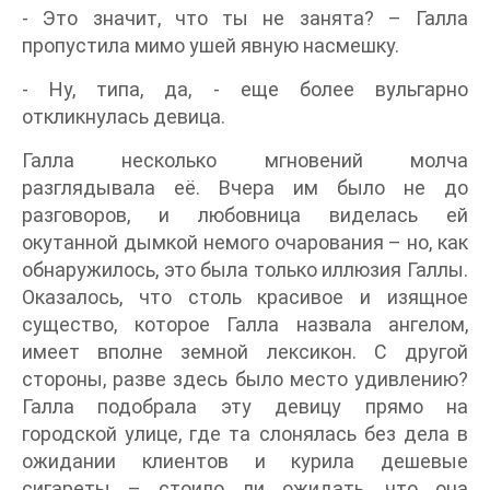
- Это значит, что ты не занята? – Галла
пропустила мимо ушей явную насмешку.
- Ну, типа, да, - еще более вульгарно
откликнулась девица.
Галла несколько мгновений молча
разглядывала её. Вчера им было не до
разговоров, и любовница виделась ей
окутанной дымкой немого очарования – но, как
обнаружилось, это была только иллюзия Галлы.
Оказалось, что столь красивое и изящное
существо, которое Галла назвала ангелом,
имеет вполне земной лексикон. С другой
стороны, разве здесь было место удивлению?
Галла подобрала эту девицу прямо на
городской улице, где та слонялась без дела в
ожидании клиентов и курила дешевые
сигареты – стоило ли ожидать, что она