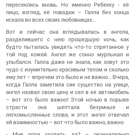
пересеклись вновь. Но именно Ребекку - её
лицо, взгляд, её повадки – Галла без конца
искала во всех своих любовницах…
Вот и сейчас она вглядывалась в ангела,
разделившего с нею прошедшую ночь, как
будто пыталась увидеть что-то спрятанное у
той под кожей. Ангел же сонно мурлыкал и
улыбался. Галла даже не знала, как зовут это
чудо с изумительно красивым телом и сколько
ему лет – впрочем это было и не важно… Вчера,
когда Галла заметила сие существо на улице,
ангел назвал свою цену и сел в её автомобиль
– вот это было важно! Этой ночью в порыве
страсти она шептала безумные и
легкомысленные слова, и этот ангел отвечал
ей взаимностью – вот что было важно, важно.
- Мне пора уходить, да? – окончательно