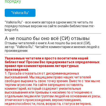
порядку
"Valkiria Ru"
"Valkiria Ru" - все книги автора в одном месте читать по
порядку полные версии на сайте онлайн библиотеки mir-
knigi.info.
А не пошло бы оно всё (СИ) отзывы
Отзывы читателей о книге А не пошло бы оно всё (СИ),
автор: "Valkiria Ru". Читайте комментарии и мнения людей о
произведении.
Уважаемые читатели и просто посетители нашей
библиотеки! Просим Вас придерживаться определенных
правил при комментировании литературных
произведений.
1. Просьба отказаться от дискриминационных
высказываний. Мы защищаем право наших читателей
свободно выражать свою точку зрения. Вместе с тем мы не
терпим агрессии. На сайте запрещено оставлять
комментарий, который содержит унизительные
высказывания или призывы к насилию по отношению к
отдельным лицам или группам людей на основании их расы,
этнического происхождения, вероисповедания,
недееспособности, пола, возраста, статуса ветерана,