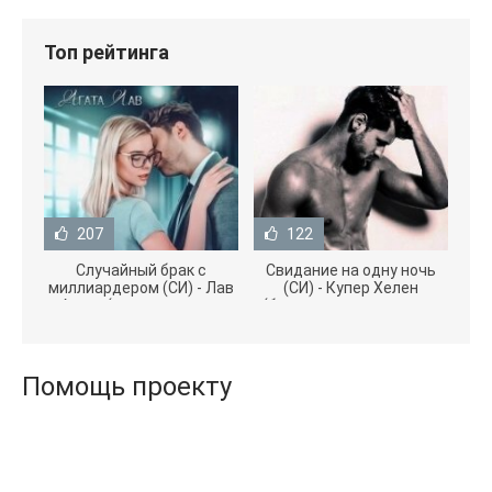
Топ рейтинга
207
122
Случайный брак с
Свидание на одну ночь
миллиардером (СИ) - Лав
(СИ) - Купер Хелен
Агата (полная версия
(бесплатные серии книг
книги TXT) 📗
.txt) 📗
Помощь проекту