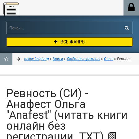
Online-knigi.org
ВСЕ ЖАНРЫ
online-knigi.org
»
Книги
»
Любовные романы
»
Слеш
» Ревность (СИ
ДОБАВИТЬ
В
Ревность (СИ) -
ЗАКЛАДКИ
Анафест Ольга
"Anafest" (читать книги
онлайн без
регистрации .TXT) 📗