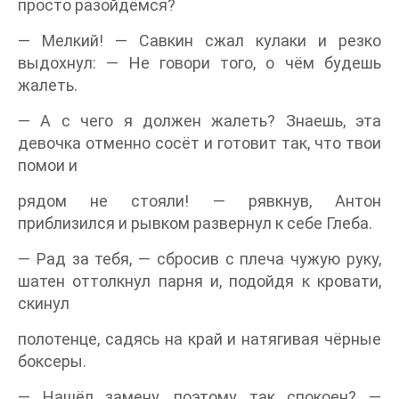
просто разойдёмся?
— Мелкий! — Савкин сжал кулаки и резко
выдохнул: — Не говори того, о чём будешь
жалеть.
— А с чего я должен жалеть? Знаешь, эта
девочка отменно сосёт и готовит так, что твои
помои и
рядом не стояли! — рявкнув, Антон
приблизился и рывком развернул к себе Глеба.
— Рад за тебя, — сбросив с плеча чужую руку,
шатен оттолкнул парня и, подойдя к кровати,
скинул
полотенце, садясь на край и натягивая чёрные
боксеры.
— Нашёл замену, поэтому так спокоен? —