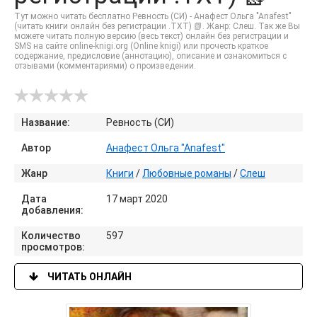
Тут можно читать бесплатно Ревность (СИ) - Анафест Ольга "Anafest"
(читать книги онлайн без регистрации .TXT) 📗. Жанр: Слеш. Так же Вы
можете читать полную версию (весь текст) онлайн без регистрации и
SMS на сайте online-knigi.org (Online knigi) или прочесть краткое
содержание, предисловие (аннотацию), описание и ознакомиться с
отзывами (комментариями) о произведении.
Название:
Ревность (СИ)
Автор
Анафест Ольга "Anafest"
Жанр
Книги
/
Любовные романы
/
Слеш
Дата
17 март 2020
добавления:
Количество
597
просмотров:
ЧИТАТЬ ОНЛАЙН