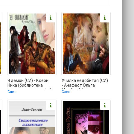
Я демон (СИ) - Ксеон
Училка недобитая (СИ)
Ника (библиотека
- Анафест Ольга
электронных книг txt)
"Anafest" (книга читать
Слеш
Слеш
📗
онлайн бесплатно