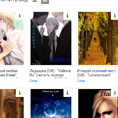
оей любви
Ледышка (СИ) - "Valkiria
И падал осенний лист
ория Клим"
Ru" (читать полную
(СИ) - "Lonescream"
ниги онлайн
версию книги TXT) 📗
(лучшие книги читать
Слеш
Слеш
txt) 📗
онлайн бесплатно