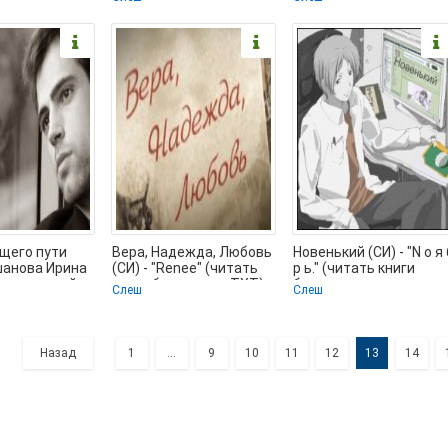
полностью txt) 📗
щего пути
Вера, Надежда, Любовь
Новенький (СИ) - "N о я 
ишанова Ирина
(СИ) - "Renee" (читать
р ь." (читать книги
(книги онлайн
книги бесплатно .TXT)
бесплатно полные
Слеш
Слеш
📗
версии .TXT) 📗
Назад
1
...
9
10
11
12
13
14