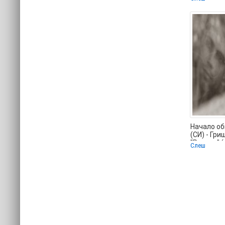
Начало об
(СИ) - Гр
"Русена" 
Слеш
без