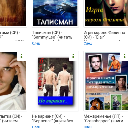
гами (СИ) -
Талисман (СИ) -
Игры короля Филиппа
й"
"Sammy Lee" (читать
(СИ) - "Elair"
ка книг .TXT)
книгу онлайн бесплатно
(бесплатные онлайн
Слеш
Слеш
полностью без
книги читаем полные
пытка (СИ) -
Не вариант (СИ) -
Межвременье (ЛП) -
" (читаем
"Берлевог" (книги без
"Grasshopper" (книги
 📗
регистрации бесплатно
txt) 📗
Слеш
Слеш