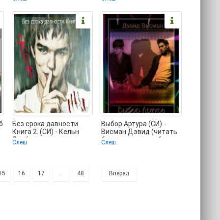
полностью без
б
Без срока давности.
Выбор Артура (СИ) -
Книга 2. (СИ) - Кельн
Висман Дэвид (читать
Яна (читаем книги
бесплатно книги без
Слеш
Слеш
онлайн бесплатно
сокращений .TXT) 📗
15
16
17
...
48
Вперед