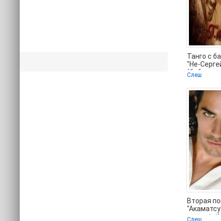
Танго с ба
"Не-Серге
(библиоте
Слеш
📗
Вторая по
"Акаматсу
книги .txt)
Слеш