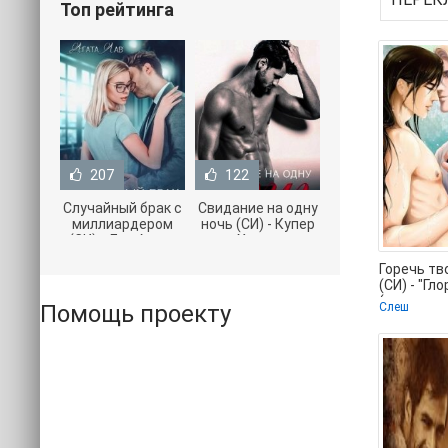
Топ рейтинга
207
122
Случайный брак с
Свидание на одну
миллиардером
ночь (СИ) - Купер
(СИ) - Лав Агата
Хелен
(полная версия
(бесплатные
Горечь тв
книги TXT) 📗
серии книг .txt) 📗
(СИ) - "Гл
(читаем к
Помощь проекту
Слеш
бесплатно 