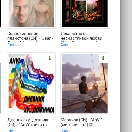
Сопротивление
Лекарство от
планктона (СИ) - "Jean-
несчастливой любви
Tarrou" (книги без
(СИ) - Гришанова Ирина
Слеш
Слеш
регистрации бесплатно
"Русена" (книги без
Дневник ху...дожника
Морячок (СИ) - "AnVi"
(СИ) - "AnVi" (читать
(мир книг .txt) 📗
книги онлайн
Слеш
Слеш