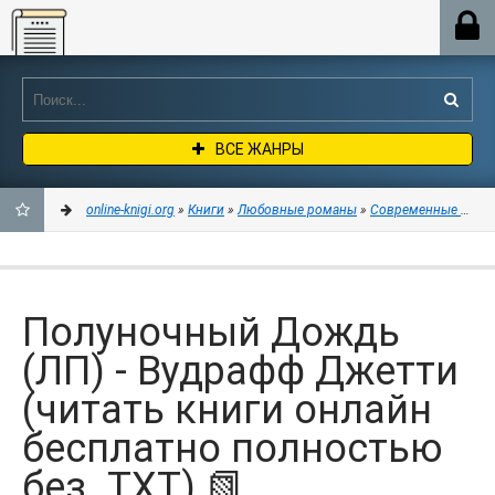
Online-knigi.org
ВСЕ ЖАНРЫ
online-knigi.org
»
Книги
»
Любовные романы
»
Современные любо
ДОБАВИТЬ
В
Полуночный Дождь
ЗАКЛАДКИ
(ЛП) - Вудрафф Джетти
(читать книги онлайн
бесплатно полностью
без .TXT) 📗