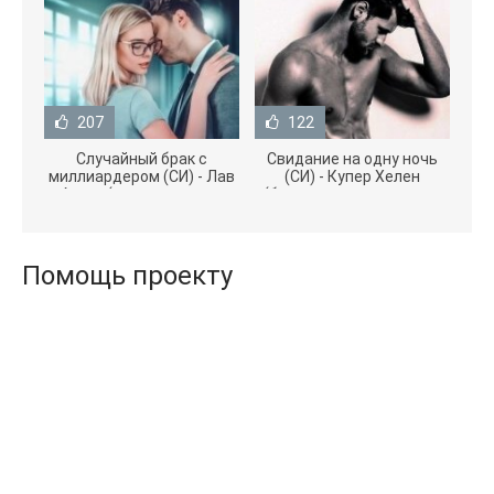
207
122
Случайный брак с
Свидание на одну ночь
миллиардером (СИ) - Лав
(СИ) - Купер Хелен
Агата (полная версия
(бесплатные серии книг
книги TXT) 📗
.txt) 📗
Помощь проекту