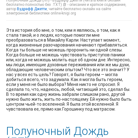
Полуночный Дождь (ЛП) - Вудрафф Джетти (читать книги онлайн
бесплатно полностью без .TXT) 📗 - описание и краткое содержание,
автор
Вудрафф Джетти
, читайте бесплатно онлайн на сайте
электронной библиотеки online-knigi.org
Эта история обо мне, о том, кем я являюсь, о том, как я
стала такой, и о людях, которые помогли мне
преобразоваться в Макайлу Карли. Наступает момент,
когда жизненные разочарования начинают прибавляться.
Когда ты больше не можешь проронить ни одной слезы.
Когда больше не можешь чувствовать приступов паники
или, когда не можешь молить еще об одном дне. Интересно,
мы люди, имеющие духовные переживания или же мы духи,
обладающие человеческим опытом? Что все это значит? У
нас у всех есть цель? Говорят, я была героем — могла
добиться всего, что задумала. Как я могла быть героем,
если у меня не было выбора? Меня никто не спросил. Я
сделала то, что, надеюсь, любой, читающий это, сделал бы.
В то время как одну жизнь забрали слишком рано, другой
нужно было жить, жить по-настоящему. Ей нужно было быть
центром чьей-то вселенной. Я была этой вселенной. Я
чувствовала ее, прямо как Горошинку под матрасом.
Полуночный Дождь