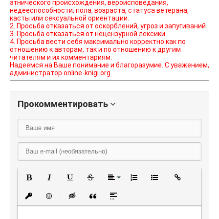
этнического происхождения, вероисповедания,
недееспособности, пола, возраста, статуса ветерана,
касты или сексуальной ориентации.
2. Просьба отказаться от оскорблений, угроз и запугиваний.
3. Просьба отказаться от нецензурной лексики.
4. Просьба вести себя максимально корректно как по
отношению к авторам, так и по отношению к другим
читателям и их комментариям.
Надеемся на Ваше понимание и благоразумие. С уважением,
администратор online-knigi.org
Прокомментировать
Полужирный
Курсив
Подчеркнутый
Зачеркнутый
Выравнивание
Нумерованный списо
Маркированный
Вставить
Вставить защищенную ссылку
Вставить смайлик
Вставка скрытого текста
Вставка цитаты
Вставка спойлера