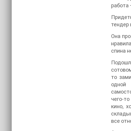
работа 
Придетс
тендер 
Она про
нравила
спина н
Подошл
сотовом
то зам
одной 
самосто
чего-то
кино, х
складыв
все отн