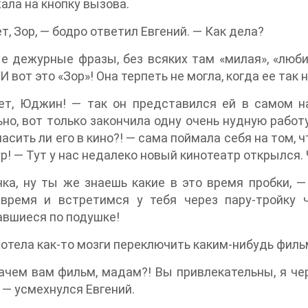
ала на кнопку вызова.
т, Зор, — бодро ответил Евгений. — Как дела?
 дежурные фразы, без всяких там «милая», «любим
 И вот это «Зор»! Она терпеть не могла, когда ее так 
ет, Юджин! — так он представился ей в самом на
но, вот только закончила одну очень нудную работу
ласить ли его в кино?! — сама поймала себя на том,
р! — Тут у нас недалеко новый кинотеатр открылся.
ка, ну ты же знаешь какие в это время пробки, 
 время и встретимся у тебя через пару-тройку 
вшиеся по подушке!
хотела как-то мозги переключить каким-нибудь филь
ачем вам фильм, мадам?! Вы привлекательны, я че
 — усмехнулся Евгений.