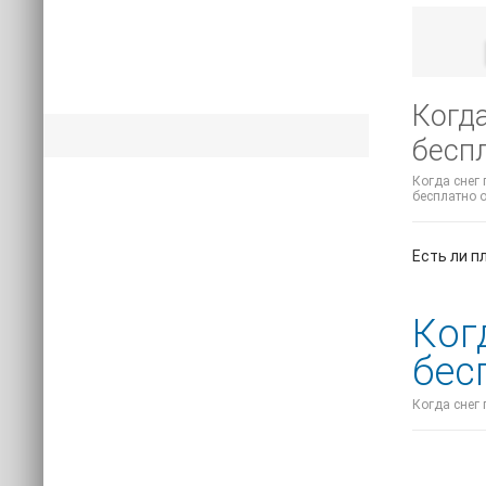
Когда
беспл
Когда снег 
бесплатно о
Есть ли п
Ког
бес
Когда снег 