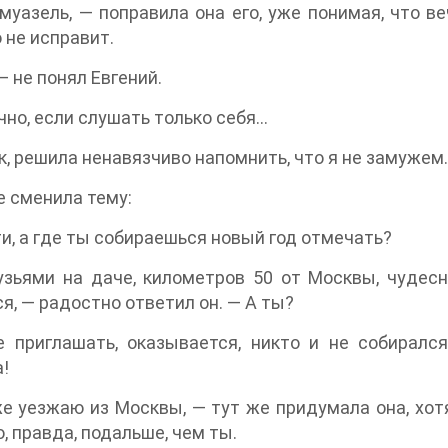
уазель, — поправила она его, уже понимая, что 
о не исправит.
— не понял Евгений.
чно, если слушать только себя…
к, решила ненавязчиво напомнить, что я не замужем.
е сменила тему:
и, а где ты собираешься новый год отмечать?
зьями на даче, километров 50 от Москвы, чудесн
я, — радостно ответил он. — А ты?
е приглашать, оказывается, никто и не собиралс
!
е уезжаю из Москвы, — тут же придумала она, хот
, правда, подальше, чем ты.