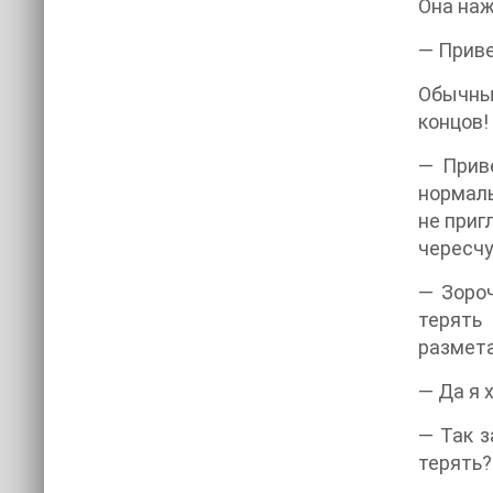
Она наж
— Приве
Обычные
концов!
— Прив
нормаль
не приг
чересчу
— Зороч
терять
размета
— Да я 
— Так з
терять?