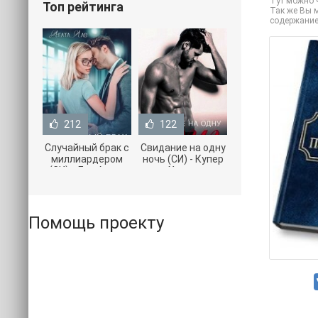
Тут можно ч
Топ рейтинга
Так же Вы м
содержание
212
122
Случайный брак с
Свидание на одну
миллиардером
ночь (СИ) - Купер
(СИ) - Лав Агата
Хелен
(полная версия
(бесплатные
книги TXT) 📗
серии книг .txt) 📗
Помощь проекту