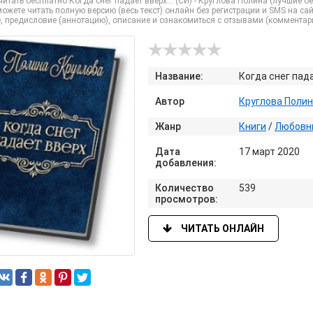
итать бесплатно Когда снег падает вверх… (СИ) - Круглова Полина (лучшие б
ожете читать полную версию (весь текст) онлайн без регистрации и SMS на сайте 
, предисловие (аннотацию), описание и ознакомиться с отзывами (комментар
Название:
Когда снег пад
Автор
Круглова Поли
Жанр
Книги
/
Любовн
Дата
17 март 2020
добавления:
Количество
539
просмотров:
ЧИТАТЬ ОНЛАЙН