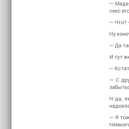
— Мадем
секс ег
— Что? 
Ну коне
— Да та
И тут ж
— Кстат
— С дру
забытьс
Н-да, е
надоела
— Я тож
Немного