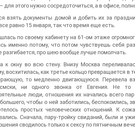
— для этого нужно сосредоточиться, а в офисе, пол
я взять документы домой и добить их за праздни
все равно 15 января, так что время еще есть.
шлась по своему кабинету на 61-ом этаже огромного
сь именно потому, что потом чувствуешь себя разв
е разгибается, про шею вообще лучше помолчать.
а к окну во всю стену. Внизу Москва переливала
у, восхитилась, как третье кольцо превращается в 
ирающую, то медленно двигающуюся. Перевела вз
смски, ни одного звонка от Евгения. Не то
ятельные люди, отношения их начались всего пару
 большего, чтобы о ней заботились, беспокоились, з
отелось простых человеческих отношений. К сожа
ались. Сначала, пару-тройку свиданий, были и уж
ошения сводилось только к сексу по пятничным веч