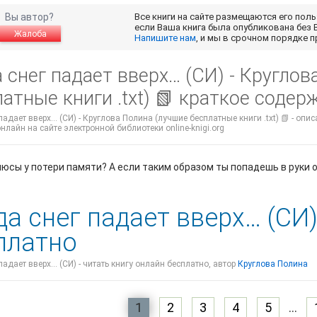
Вы автор?
Все книги на сайте размещаются его пол
если Ваша книга была опубликована без 
Жалоба
Напишите нам
, и мы в срочном порядке 
 снег падает вверх… (СИ) - Кругло
атные книги .txt) 📗 краткое содер
падает вверх… (СИ) - Круглова Полина (лучшие бесплатные книги .txt) 📗 - опи
нлайн на сайте электронной библиотеки online-knigi.org
люсы у потери памяти? А если таким образом ты попадешь в руки
да снег падает вверх… (СИ
платно
падает вверх… (СИ) - читать книгу онлайн бесплатно, автор
Круглова Полина
1
2
3
4
5
...