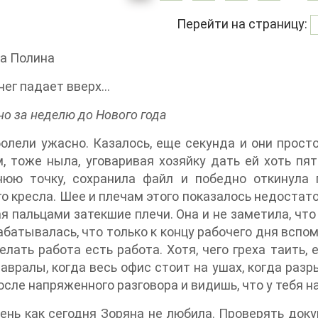
Перейти на страницу:
а Полина
нег падает вверх…
о за неделю до Нового года
олели ужасно. Казалось, еще секунда и они прост
, тоже ныла, уговаривая хозяйку дать ей хоть п
нюю точку, сохранила файл и победно откинула 
о кресла. Шее и плечам этого показалось недостато
я пальцами затекшие плечи. Она и не заметила, что
абатывалась, что только к концу рабочего дня вспом
елать работа есть работа. Хотя, чего греха таить, 
авралы, когда весь офис стоит на ушах, когда раз
осле напряженного разговора и видишь, что у тебя 
ень как сегодня Зоряна не любила. Проверять док