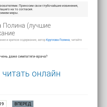
ьзователями. Приносим свои глубочайшие извинения,
Вашего на то согласия.
примем меры.
ва Полина (лучшие
жание
сание и краткое содержание, автор
Круглова Полина
, читайте
 очень даже симпатяги-врача?
) читать онлайн
19
ВПЕРЕД