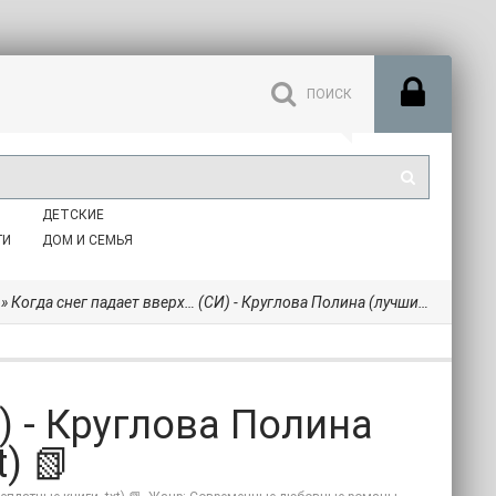
ДЕТСКИЕ
ГИ
ДОМ И СЕМЬЯ
» Когда снег падает вверх… (СИ) - Круглова Полина (лучшие бесплатные книги .txt) 📗
) - Круглова Полина
) 📗