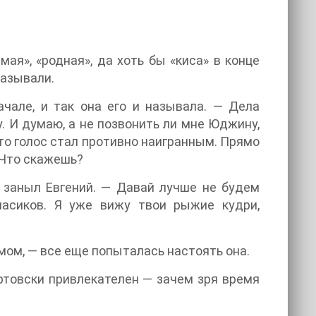
ая», «родная», да хоть бы «киса» в конце
называли.
чале, и так она его и называла. — Дела
. И думаю, а не позвонить ли мне Юджину,
 что голос стал противно наигранным. Прямо
 Что скажешь?
— заныл Евгений. — Давай лучше не будем
часиков. Я уже вижу твои рыжие кудри,
мом, — все еще попыталась настоять она.
ртовски привлекателен — зачем зря время