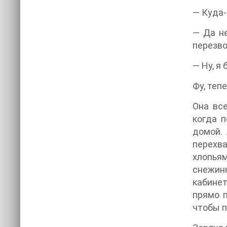
— Куда-
— Да не
перезво
— Ну, я
Фу, теп
Она вс
когда п
домой. 
перехва
хлопья
снежинк
кабинет
прямо п
чтобы п