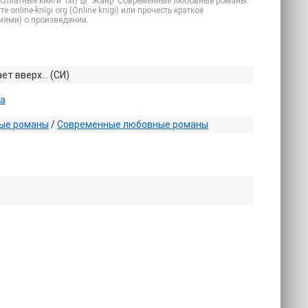
есплатные книги .txt) 📗. Жанр: Современные любовные романы.
online-knigi.org (Online knigi) или прочесть краткое
иями) о произведении.
ает вверх… (СИ)
на
ые романы
/
Современные любовные романы