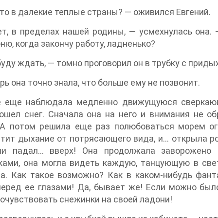
то в далекие теплые страны? — оживился Евгений.
т, в пределах нашей родины, — усмехнулась она. 
ню, когда закончу работу, ладненько?
 буду ждать, — томно проговорил он в трубку с приды
ерь она точно знала, что больше ему не позвонит.
е еще наблюдала медленно движущуюся сверкающу
ошел снег. Сначала она на него и внимания не об
А потом решила еще раз полюбоваться морем огне
тит дыхание от потрясающего вида, и… открыла р
ми падал… вверх! Она продолжала заворожено
ами, она могла видеть каждую, танцующую в свет
а. Как такое возможно? Как в каком-нибудь фант
еред ее глазами! Да, бывает же! Если можно было
очувствовать снежинки на своей ладони!