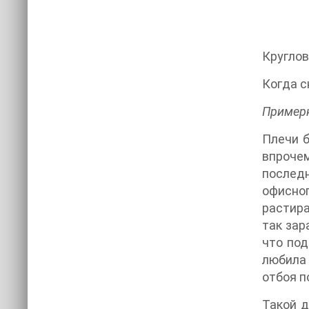
Круглов
Когда с
Примерн
Плечи б
впрочем
послед
офисног
растира
так зар
что под
любила 
отбоя п
Такой д