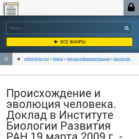
Online-knigi.org
ВСЕ ЖАНРЫ
online-knigi.org
»
Книги
»
Научно-образовательная
»
Биология
» Пр
ДОБАВИТЬ
В
Происхождение и
ЗАКЛАДКИ
эволюция человека.
Доклад в Институте
Биологии Развития
РАН 19 марта 2009 г. -