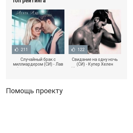
Топ рейтинга
211
122
Случайный брак с
Свидание на одну ночь
миллиардером (СИ) - Лав
(СИ) - Купер Хелен
Агата (полная версия
(бесплатные серии книг
книги TXT) 📗
.txt) 📗
Помощь проекту