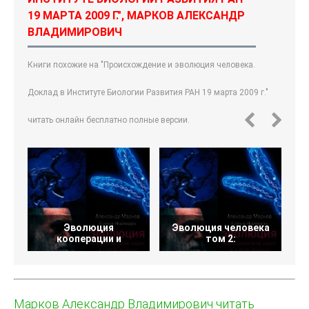
19 МАРТА 2009 Г.", МАРКОВ АЛЕКСАНДР
ВЛАДИМИРОВИЧ
Книги похожие на "Происхождение и эволюция человека.
Доклад в Институте Биологии Развития РАН 19 марта 2009 г."
читать онлайн бесплатно полные версии.
Эволюция
Эволюция человека
Э
кооперации и
том 2:
Марков Александр Владимирович читать