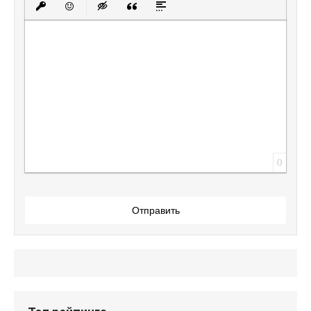
Вставить защищенную ссылку
Вставить смайлик
Вставка скрытого текста
Вставка цитаты
Вставка спойлера
0
Отправить