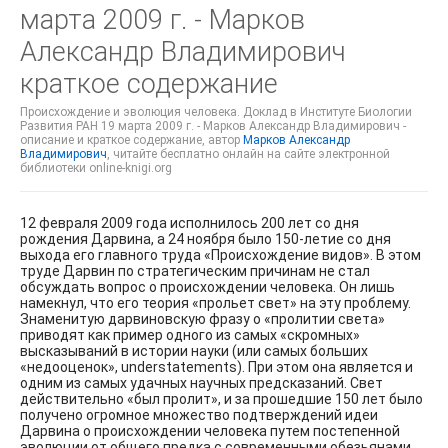
марта 2009 г. - Марков
Александр Владимирович
краткое содержание
Происхождение и эволюция человека. Доклад в Институте Биологии
Развития РАН 19 марта 2009 г. - Марков Александр Владимирович -
описание и краткое содержание, автор
Марков Александр
Владимирович
, читайте бесплатно онлайн на сайте электронной
библиотеки online-knigi.org
12 февраля 2009 года исполнилось 200 лет со дня
рождения Дарвина, а 24 ноября было 150-летие со дня
выхода его главного труда «Происхождение видов». В этом
труде Дарвин по стратегическим причинам не стал
обсуждать вопрос о происхождении человека. Он лишь
намекнул, что его теория «прольет свет» на эту проблему.
Знаменитую дарвиновскую фразу о «пролитии света»
приводят как пример одного из самых «скромных»
высказываний в истории науки (или самых больших
«недооценок», understatements). При этом она является и
одним из самых удачных научных предсказаний. Свет
действительно «был пролит», и за прошедшие 150 лет было
получено огромное множество подтверждений идеи
Дарвина о происхождении человека путем постепенной
эволюции от общего предка с современными обезьянами.