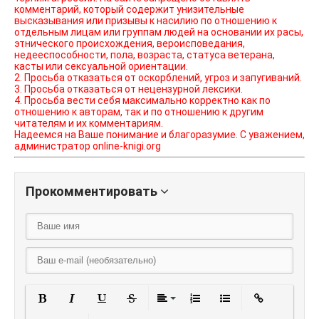
комментарий, который содержит унизительные
высказывания или призывы к насилию по отношению к
отдельным лицам или группам людей на основании их расы,
этнического происхождения, вероисповедания,
недееспособности, пола, возраста, статуса ветерана,
касты или сексуальной ориентации.
2. Просьба отказаться от оскорблений, угроз и запугиваний.
3. Просьба отказаться от нецензурной лексики.
4. Просьба вести себя максимально корректно как по
отношению к авторам, так и по отношению к другим
читателям и их комментариям.
Надеемся на Ваше понимание и благоразумие. С уважением,
администратор online-knigi.org
Прокомментировать
Полужирный
Курсив
Подчеркнутый
Зачеркнутый
Выравнивание
Нумерованный списо
Маркированный
Вставить