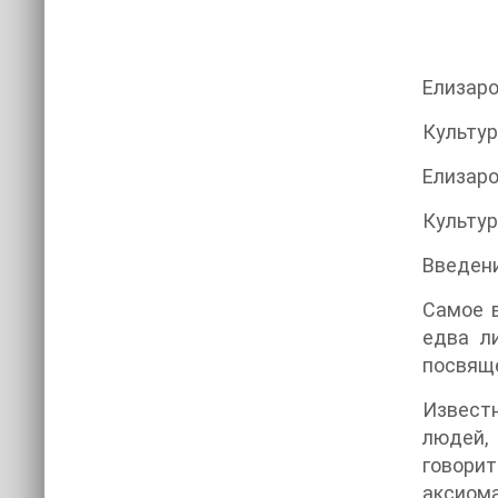
Елизаро
Культур
Елизаро
Культур
Введен
Самое в
едва л
посвяще
Известн
людей,
говорит
аксиома