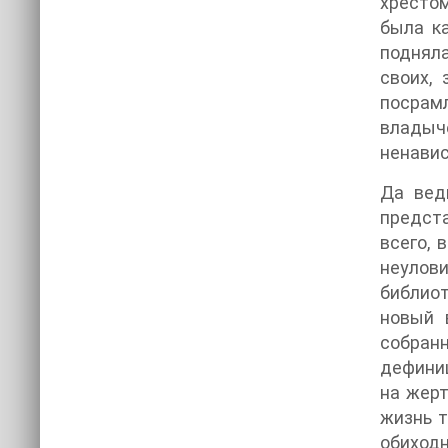
хрестом
была ка
подняла
своих,
посрам
владыче
ненавис
Да вед
предст
всего, 
неулови
библиот
новый 
собран
дефиниц
на жерт
жизнь т
обиход