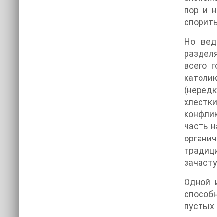
пор и н
спорить
Но вед
разделя
всего г
католик
(неред
хлестки
конфлик
часть н
органич
традици
зачасту
Одной 
способн
пустых