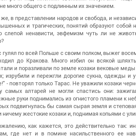
не много общего с подлинным их значением.
 же, в представлении народов и свобода, и независ
ышенных и трагических, понятий образуют собой 
то слепой ненависти, эвфемизм чуть ли не живот
о?
с гулял по всей Польше с своим полком, выжег восе
ходил до Кракова. Много избил он всякой шляхты
тали и поразливали по земле козаки вековые меды 
х; изрубили и пережгли дорогие сукна, одежды и 
!" - повторял только Тарас. Не уважили козаки чер
 у самых алтарей не могли спастись они: зажиг
жные руки поднимались из огнистого пламени к н
рых подвигнулась бы самая сырая земля и степовая
 ничему жестокие козаки и, поднимая копьями с улиц
ожалению, как кажется, это действительно так: 
ам, где нет и в помине насильственного ее на