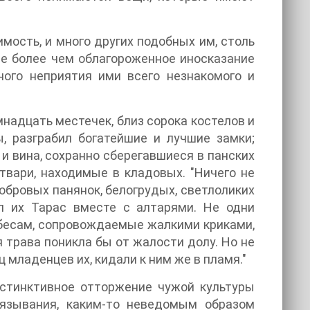
имость, и много других подобных им, столь
не более чем облагороженное иносказание
ного неприятия ими всего незнакомого и
мнадцать местечек, близ сорока костелов и
, разграбил богатейшие и лучшие замки;
и вина, сохранно сберегавшиеся в панских
утвари, находимые в кладовых. "Ничего не
нобровых панянок, белогрудых, светлоликих
ал их Тарас вместе с алтарями. Не одни
ебесам, сопровождаемые жалкими криками,
 трава поникла бы от жалости долу. Но не
 младенцев их, кидали к ним же в пламя."
инстинктивное отторжение чужой культуры
вязывания, каким-то неведомым образом