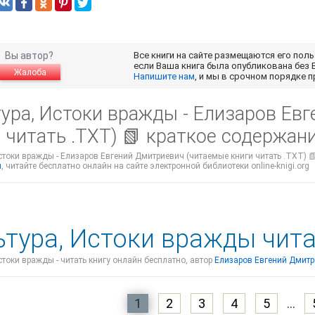
Вы автор?
Все книги на сайте размещаются его пол
если Ваша книга была опубликована без 
Жалоба
Напишите нам
, и мы в срочном порядке 
тура, Истоки вражды - Елизаров Ев
 читать .TXT) 📗 краткое содержан
стоки вражды - Елизаров Евгений Дмитриевич (читаемые книги читать .TXT) 📗
ч
, читайте бесплатно онлайн на сайте электронной библиотеки online-knigi.org
ьтура, Истоки вражды чит
стоки вражды - читать книгу онлайн бесплатно, автор
Елизаров Евгений Дмит
1
2
3
4
5
...