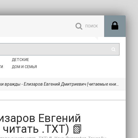
ДЕТСКИЕ
ГИ
ДОМ И СЕМЬЯ
вражды - Елизаров Евгений Дмитриевич (читаемые книги читать .TXT) 📗
лизаров Евгений
читать .TXT) 📗