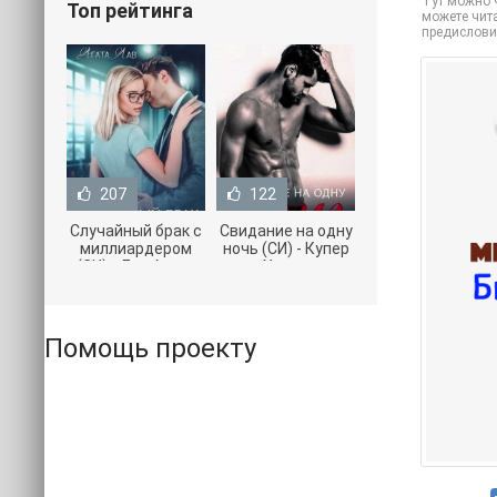
Тут можно ч
Топ рейтинга
можете чита
предислови
207
122
Случайный брак с
Свидание на одну
миллиардером
ночь (СИ) - Купер
(СИ) - Лав Агата
Хелен
(полная версия
(бесплатные
книги TXT) 📗
серии книг .txt) 📗
Помощь проекту