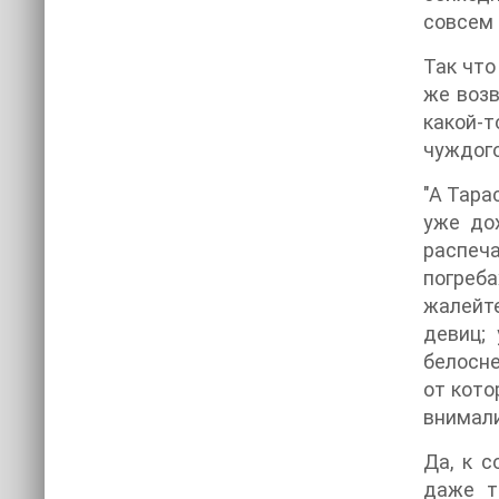
совсем 
Так что
же возв
какой-
чуждог
"А Тара
уже до
распеча
погреба
жалейте
девиц;
белосне
от кото
внимали
Да, к с
даже т