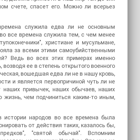
ном счете, спасет его. Можно ли всерьез
 времена служила едва ли не основным
во все времена служила тем, с чем менее
тупоконечники", христиане и мусульмане,
 стояла за всеми этими самоубийственными
ей? Ведь во всех этих примерах именно
 возводя ее в степень открытого военного
ческая, вошедшая едва ли не в нашу кровь,
ости и является первопричиной чуть ли не
т наших привычек, наших обычаев, наших
 жизнь, чем подчиниться каким-то иным,
в истории народов во все времена была
нировать от действия таких, казалось бы,
редков", "святой обычай". Вспомним