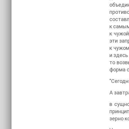
объедин
противо
составл
к самым
к чужой
эти зап
к чужом
и здесь
то возв
форма с
"Сегодн
А завтр
в сущно
принцип
зерно к