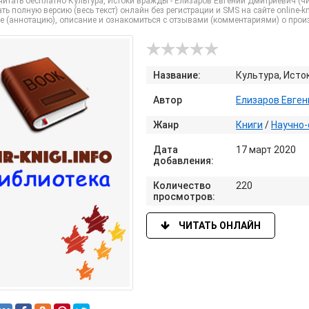
итать бесплатно Культура, Истоки вражды - Елизаров Евгений Дмитриевич (ч
ть полную версию (весь текст) онлайн без регистрации и SMS на сайте online-kni
е (аннотацию), описание и ознакомиться с отзывами (комментариями) о прои
Название:
Культура, Исто
Автор
Елизаров Евге
Жанр
Книги
/
Научно-
Дата
17 март 2020
добавления:
Количество
220
просмотров:
ЧИТАТЬ ОНЛАЙН