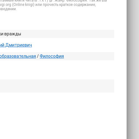
итаемые книги читать .TXT) 📗. Жанр: Философия. Так же Вы
gi.org (Online knigi) или прочесть краткое содержание,
зведении.
ки вражды
ний Дмитриевич
образовательная
/
Философия