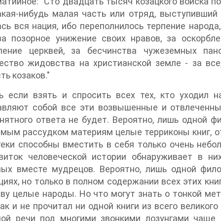
атийное: "Сто двадцать тысяч козацкого войска по
кая-нибудь малая часть или отряд, выступивший 
сь вся нация, ибо переполнилось терпение народа
 за позорное унижение своих нравов, за оскорбл
ление церквей, за бесчинства чужеземных пано
ство жидовства на христианской земле - за все,
ть козаков."
ь если взять и спросить всех тех, кто уходил н
авляют собой все эти возвышенные и отвлеченные
внятного ответа не будет. Вероятно, лишь одной 
мым рассудком материям целые терриконы книг, о
еки способны вместить в себя только очень небо
виток человеческой истории обнаруживает в них
ных вместе мудрецов. Вероятно, лишь одной фил
иях, но только в полном содержании всех этих книг
ву целые народы. Но что могут знать о тонкой мет
ак и не прочитал ни одной книги из всего великог
ной речи под многими звонкими лозунгами чаще