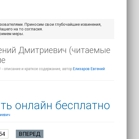
ьзователями. Приносим свои глубочайшие извинения,
Вашего на то согласия.
примем меры.
гений Дмитриевич (читаемые
ие
 - описание и краткое содержание, автор
Елизаров Евгений
ать онлайн бесплатно
риевич
54
ВПЕРЕД