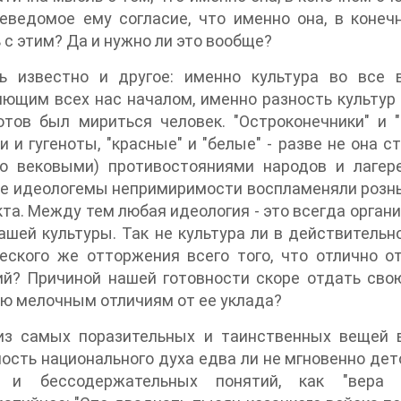
еведомое ему согласие, что именно она, в конеч
 с этим? Да и нужно ли это вообще?
ь известно и другое: именно культура во все
ющим всех нас началом, именно разность культур 
отов был мириться человек. "Остроконечники" и "
и и гугеноты, "красные" и "белые" - разве не она
ко вековыми) противостояниями народов и лагер
е идеологемы непримиримости воспламеняли рознь,
та. Между тем любая идеология - это всегда органи
ашей культуры. Так не культура ли в действительн
еского же отторжения всего того, что отлично о
й? Причиной нашей готовности скоре отдать свою
ю мелочным отличиям от ее уклада?
из самых поразительных и таинственных вещей 
ость национального духа едва ли не мгновенно дето
 и бессодержательных понятий, как "вера п