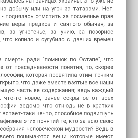
казалось на границах Украйны. Это уже не
на добычу или на угон за татарами. Нет,
, - поднялась отмстить за посмеянье прав
ение веры предков и святого обычая, за
в, за угнетенье, за унию, за позорное
 что копило и сугубило с давних времен
а смерть ради "поминок по Остапе", что
 от повседневности понятия, то, скорее
философии, которая посвятила этим тонким
ткрыто, что даже вместе взятые все наши
льшую часть ее содержания; ведь каждый
 что-то новое, ранее сокрытое от всех
ософии ведомо, что отнюдь не в кратких
 встает-таки нечто, способное подвигнуть
афизике этих понятий те, кто за всю свою
о собрания человеческой мудрости? Ведь в
 всего понимаются вещи, которые имеют