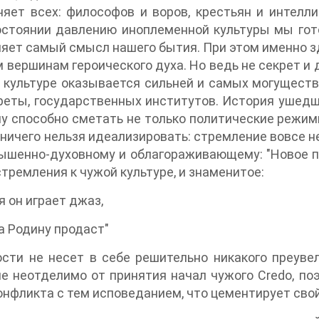
яет всех: философов и воров, крестьян и интелли
стоянии давлению иноплеменной культуры мы гото
яет самый смысл нашего бытия. При этом именно з
 вершинам героического духа. Но ведь не секрет и 
 культуре оказывается сильней и самых могуществ
реты, государственных институтов. История ушедш
у способно сметать не только политические режим
 ничего нельзя идеализировать: стремление вовсе н
ышенно-духовному и облагораживающему: "Новое п
тремления к чужой культуре, и знаменитое:
я он играет джаз,
а Родину продаст"
сти не несет в себе решительно никакого преуве
е неотделимо от принятия начал чужого Credo, по
онфликта с тем исповеданием, что цементирует свой