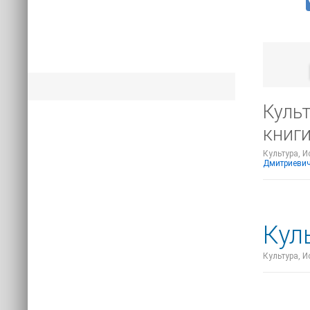
Куль
книги
Культура, И
Дмитриеви
Кул
Культура, И