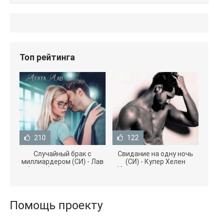
Топ рейтинга
210
122
Случайный брак с
Свидание на одну ночь
миллиардером (СИ) - Лав
(СИ) - Купер Хелен
Агата (полная версия
(бесплатные серии книг
книги TXT) 📗
.txt) 📗
Помощь проекту