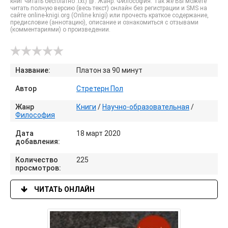
книг читать бесплатно .txt) 📗. Жанр: Философия. Так же Вы можете
читать полную версию (весь текст) онлайн без регистрации и SMS на
сайте online-knigi.org (Online knigi) или прочесть краткое содержание,
предисловие (аннотацию), описание и ознакомиться с отзывами
(комментариями) о произведении.
Название:
Платон за 90 минут
Автор
Стретерн Пол
Жанр
Книги
/
Научно-образовательная
/
Философия
Дата
18 март 2020
добавления:
Количество
225
просмотров:
ЧИТАТЬ ОНЛАЙН