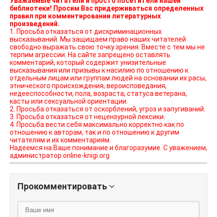
Уважаемые читатели и просто посетители нашей
библиотеки! Просим Вас придерживаться определенных
правил при комментировании литературных
произведений.
1. Просьба отказаться от дискриминационных
высказываний. Мы защищаем право наших читателей
свободно выражать свою точку зрения. Вместе с тем мы не
терпим агрессии. На сайте запрещено оставлять
комментарий, который содержит унизительные
высказывания или призывы к насилию по отношению к
отдельным лицам или группам людей на основании их расы,
этнического происхождения, вероисповедания,
недееспособности, пола, возраста, статуса ветерана,
касты или сексуальной ориентации.
2. Просьба отказаться от оскорблений, угроз и запугиваний.
3. Просьба отказаться от нецензурной лексики.
4. Просьба вести себя максимально корректно как по
отношению к авторам, так и по отношению к другим
читателям и их комментариям.
Надеемся на Ваше понимание и благоразумие. С уважением,
администратор online-knigi.org
Прокомментировать