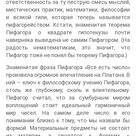
ответственность за ту пеструю смесь мыслей,
мистических практик, математики, философии
и всякой гили, которая теперь называется
пифагорейством. Кстати, знаменитая теорема
Пифагора о квадрате гипотенузы почти
наверняка выведена не самим Пифагором. (На
радость нематематикам, это значит, что
Пифагор тоже не понял бы теорему Пифагора.)
Знаменитая фраза Пифагора «Всё есть число»
произвела огромное впечатление на Платона. В
ней – ключ к философскому учению Пифагора,
столь же глубокому, сколь и влиятельному.
Пифагор считал, что за сумбурным миром
воплощений стоит идеальный гармоничный
мир чисел. На самом деле число в его
понимании близко к тому, что мы назвали бы
формой. Материальные предметы не состоят
из материи, а сводятся к формам –