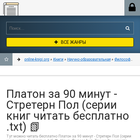
Online-knigi.org
ВСЕ ЖАНРЫ
online-knigi.org
»
Книги
»
Научно-образовательная
»
Философия
» П
ДОБАВИТЬ
В
Платон за 90 минут -
ЗАКЛАДКИ
Стретерн Пол (серии
книг читать бесплатно
.txt) 📗
Тут можно читать бесплатно Платон за 90 минут - Стретерн Пол (серии