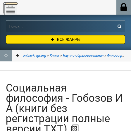
Online-knigi.org
ВСЕ ЖАНРЫ
online-knigi.org
»
Книги
»
Научно-образовательная
»
Философия
» 
ДОБАВИТЬ
В
Социальная
ЗАКЛАДКИ
философия - Гобозов И
А (книги без
регистрации полные
версии TXT) 📗