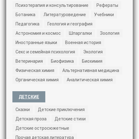
Психотерапия и консультирование
Рефераты
Ботаника
Литературоведение
Учебники
Педагогика
Геология и география
Астрономия и космос
Шпаргалки
Зоология
Иностранные языки
Военная история
Секс и семейная психология
Экология
Ветеринария
Биофизика
Биохимия
Физическая химия
Альтернативная медицина
Органическая химия
Аналитическая химия
ДЕТСКИЕ
Сказки
Детские приключения
Детская проза
Детские стихи
Детские остросюжетные
Прочая детская литература