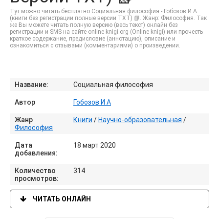
Тут можно читать бесплатно Социальная философия - Гобозов И А
(книги без регистрации полные версии TXT) 📗. Жанр: Философия. Так
же Вы можете читать полную версию (весь текст) онлайн без
регистрации и SMS на сайте online-knigi.org (Online knigi) или прочесть
краткое содержание, предисловие (аннотацию), описание и
ознакомиться с отзывами (комментариями) о произведении.
Название:
Социальная философия
Автор
Гобозов И А
Жанр
Книги
/
Научно-образовательная
/
Философия
Дата
18 март 2020
добавления:
Количество
314
просмотров:
ЧИТАТЬ ОНЛАЙН