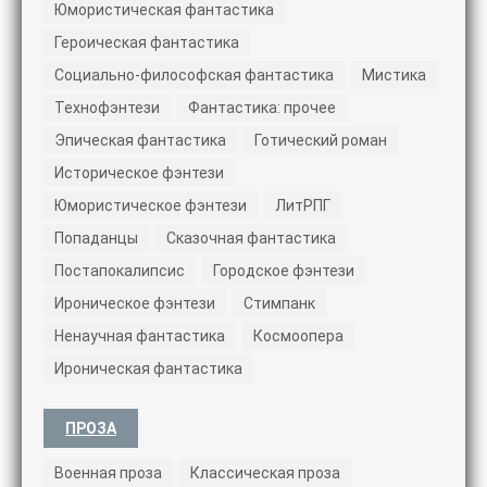
Юмористическая фантастика
Героическая фантастика
Социально-философская фантастика
Мистика
Технофэнтези
Фантастика: прочее
Эпическая фантастика
Готический роман
Историческое фэнтези
Юмористическое фэнтези
ЛитРПГ
Попаданцы
Сказочная фантастика
Постапокалипсис
Городское фэнтези
Ироническое фэнтези
Стимпанк
Ненаучная фантастика
Космоопера
Ироническая фантастика
ПРОЗА
Военная проза
Классическая проза