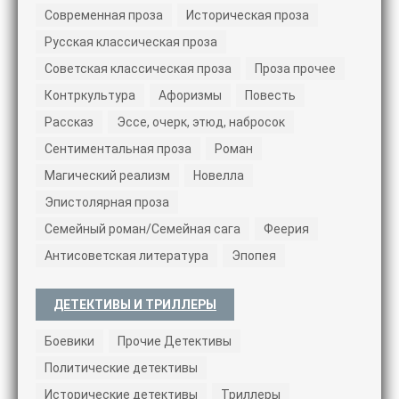
Современная проза
Историческая проза
Русская классическая проза
Советская классическая проза
Проза прочее
Контркультура
Афоризмы
Повесть
Рассказ
Эссе, очерк, этюд, набросок
Сентиментальная проза
Роман
Магический реализм
Новелла
Эпистолярная проза
Семейный роман/Семейная сага
Феерия
Антисоветская литература
Эпопея
ДЕТЕКТИВЫ И ТРИЛЛЕРЫ
Боевики
Прочие Детективы
Политические детективы
Исторические детективы
Триллеры