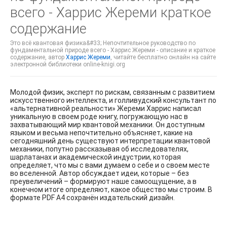
всего - Харрис Жереми краткое
содержание
Это всё квантовая физика&#33; Непочтительное руководство по
фундаментальной природе всего - Харрис Жереми - описание и краткое
содержание, автор
Харрис Жереми
, читайте бесплатно онлайн на сайте
электронной библиотеки online-knigi.org
Молодой физик, эксперт по рискам, связанным с развитием
искусственного интеллекта, и голливудский консультант по
«альтернативной реальности» Жереми Харрис написал
уникальную в своем роде книгу, погружающую нас в
захватывающий мир квантовой механики. Он доступным
языком и весьма непочтительно объясняет, какие на
сегодняшний день существуют интерпретации квантовой
механики, попутно рассказывая об исследователях,
шарлатанах и академической индустрии, которая
определяет, что мы с вами думаем о себе и о своем месте
во вселенной. Автор обсуждает идеи, которые – без
преувеличений – формируют наше самоощущение, а в
конечном итоге определяют, какое общество мы строим. В
формате PDF A4 сохранён издательский дизайн.