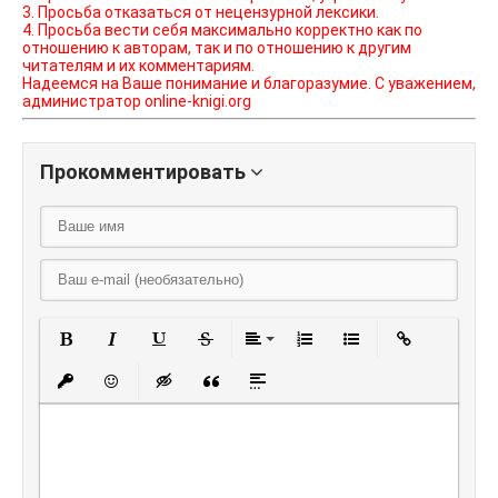
3. Просьба отказаться от нецензурной лексики.
4. Просьба вести себя максимально корректно как по
отношению к авторам, так и по отношению к другим
читателям и их комментариям.
Надеемся на Ваше понимание и благоразумие. С уважением,
администратор online-knigi.org
Прокомментировать
Полужирный
Курсив
Подчеркнутый
Зачеркнутый
Выравнивание
Нумерованный списо
Маркированный
Вставить
Вставить защищенную ссылку
Вставить смайлик
Вставка скрытого текста
Вставка цитаты
Вставка спойлера