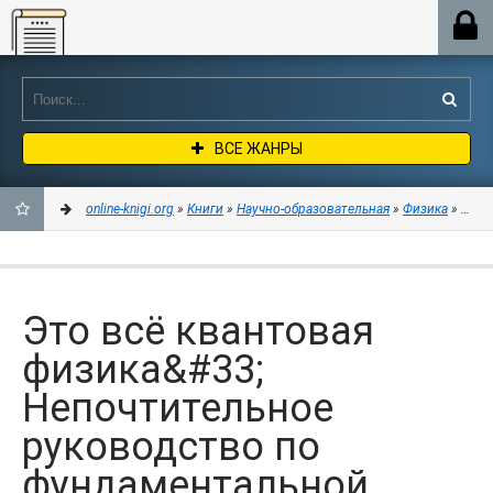
Online-knigi.org
ВСЕ ЖАНРЫ
online-knigi.org
»
Книги
»
Научно-образовательная
»
Физика
» Это 
ДОБАВИТЬ
В
Это всё квантовая
ЗАКЛАДКИ
физика&#33;
Непочтительное
руководство по
фундаментальной