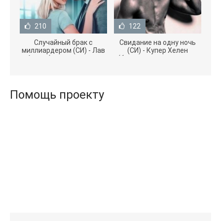
210
122
Случайный брак с
Свидание на одну ночь
миллиардером (СИ) - Лав
(СИ) - Купер Хелен
Агата (полная версия
(бесплатные серии книг
книги TXT) 📗
.txt) 📗
Помощь проекту