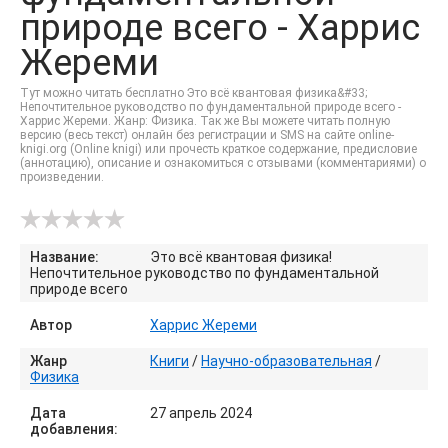
природе всего - Харрис
Жереми
Тут можно читать бесплатно Это всё квантовая физика&#33;
Непочтительное руководство по фундаментальной природе всего -
Харрис Жереми. Жанр: Физика. Так же Вы можете читать полную
версию (весь текст) онлайн без регистрации и SMS на сайте online-
knigi.org (Online knigi) или прочесть краткое содержание, предисловие
(аннотацию), описание и ознакомиться с отзывами (комментариями) о
произведении.
Название:
Это всё квантовая физика!
Непочтительное руководство по фундаментальной
природе всего
Автор
Харрис Жереми
Жанр
Книги
/
Научно-образовательная
/
Физика
Дата
27 апрель 2024
добавления: