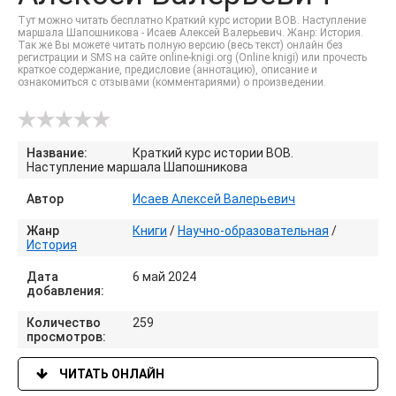
Тут можно читать бесплатно Краткий курс истории ВОВ. Наступление
маршала Шапошникова - Исаев Алексей Валерьевич. Жанр: История.
Так же Вы можете читать полную версию (весь текст) онлайн без
регистрации и SMS на сайте online-knigi.org (Online knigi) или прочесть
краткое содержание, предисловие (аннотацию), описание и
ознакомиться с отзывами (комментариями) о произведении.
Название:
Краткий курс истории ВОВ.
Наступление маршала Шапошникова
Автор
Исаев Алексей Валерьевич
Жанр
Книги
/
Научно-образовательная
/
История
Дата
6 май 2024
добавления:
Количество
259
просмотров:
ЧИТАТЬ ОНЛАЙН