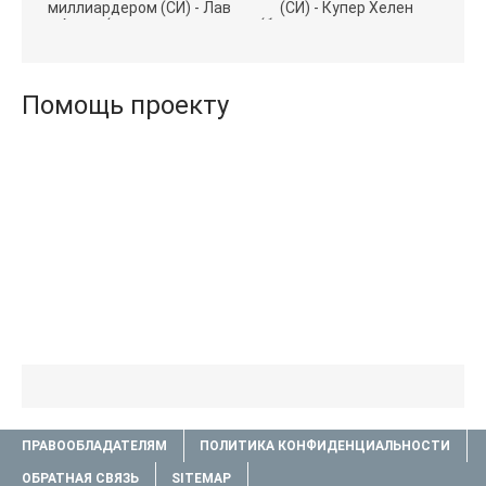
миллиардером (СИ) - Лав
(СИ) - Купер Хелен
Агата (полная версия
(бесплатные серии книг
книги TXT) 📗
.txt) 📗
Помощь проекту
ПРАВООБЛАДАТЕЛЯМ
ПОЛИТИКА КОНФИДЕНЦИАЛЬНОСТИ
ОБРАТНАЯ СВЯЗЬ
SITEMAP