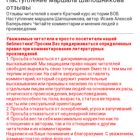
отзывы
Отзывы читателей о книге Краткий курс истории ВОВ.
Наступление маршала Шапошникова, автор: Исаев Алексей
Валерьевич. Читайте комментарии и мнения людей о
произведении.
Уважаемые читатели и просто посетители нашей
библиотеки! Просим Вас придерживаться определенных
правил при комментировании литературных
произведений.
1. Просьба отказаться от дискриминационных
высказываний. Мы защищаем право наших читателей
свободно выражать свою точку зрения. Вместе с тем мы не
терпим агрессии. На сайте запрещено оставлять
комментарий, который содержит унизительные
высказывания или призывы к насилию по отношению к
отдельным лицам или группам людей на основании их расы,
этнического происхождения, вероисповедания,
недееспособности, пола, возраста, статуса ветерана,
касты или сексуальной ориентации.
2. Просьба отказаться от оскорблений, угроз и запугиваний.
3. Просьба отказаться от нецензурной лексики.
4. Просьба вести себя максимально корректно как по
отношению к авторам, так и по отношению к другим
читателям и их комментариям.
Надеемся на Ваше понимание и благоразумие. С уважением,
администратор online-knigi.org