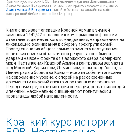
Краткий курс истории ВОВ. Наступление маршала Шапошникова -
Исаев Алексей Валерьевич - описание и краткое содержание, автор
Исаев Алексей Валерьевич
, читайте бесплатно онлайн на сайте
электронной библиотеки online-knigi.org
Книга описывает операции Красной Армии в зимней
кампании 1941/42 гг. на советско–германском фронте и
ответные ходы немецкого командования, направленные на
ликвидацию вклинивания в оборону трех групп армий.
Проведен анализ общего замысла зимнего наступления
советских войск и объективных результатов обмена
ударами на всем фронте от Ладожского озера до Черного
моря. Наступления Красной Армии и контрудары вермахта
под Москвой, Харьковом, Демянском, попытка деблокады
Ленинграда и борьба за Крым — все эти события описаны
на современном уровне, с опорой на рассекреченные
документы и широкий спектр иностранных источников.
Перед нами предстает история операций, роль в них людей
и техники, максимально очищенная от политической
пропаганды любой направленности.
Краткий курс истории