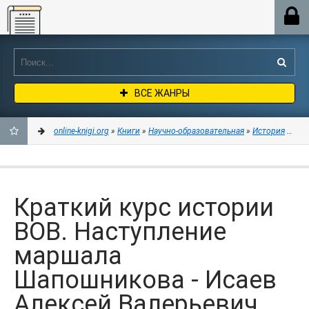
Online-knigi.org
ВСЕ ЖАНРЫ
online-knigi.org
»
Книги
»
Научно-образовательная
»
История
» Кра
ДОБАВИТЬ
В
Краткий курс истории
ЗАКЛАДКИ
ВОВ. Наступление
маршала
Шапошникова - Исаев
Алексей Валерьевич